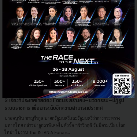
3 เรื่องที่ประเทศไทยต้อง Focus สร้างคน–นวัตกรรม–ปฏิรูป
ระบบราชการ เพื่อยกระดับขีดความสามารถประเทศ
นายอนุทิน ชาญวีรกูล นายกรัฐมนตรีและรัฐมนตรีว่าการกระทรวง
มหาดไทย กล่าวปาฐกถาพิเศษในหัวข้อ “ฝ่าวิกฤติ รับมือระเบียบโลก
ใหม่” ในงาน The INTANIA Forum...