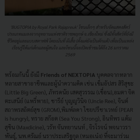
'BUGTOPIA by Royal Park Rajapreuk' โซนเล็กๆ สำหรับจัดแสดงสัตว์
ประเภทแมลงจากอุทยานแห่งชาติราชพฤกษ์ จ.เชียงใหม่ ซึ่งมีทั้งสัตว์ที่ยังมี
ชีวิตอยู่และแบบสตาฟฟ์ โดยเน้นที่ ผีเสื้อ (ตั้งแต่ยังเป็นดักแด้) เพื่อเป็นแหล่ง
เรียนรู้ให้แก่เด็กและผู้สนใจ และโซนนี้จะเปิดเข้าชมได้ถึง 26 มกราคม
2569
พร้อมกันนี้ ยังมี
Friends of NEXTOPIA
บุคคลจากหลาก
หลายสาขาอาชีพและผู้นำความคิด เช่น เข็มอัปสร สิริสุขะ
(Little Big Green), ภัทรดนัย เสตสุวรรณ (เขื่อน),อมตา จิต
ตะเสนีย์ (แพรี่พาย), ชารีย์ บุญญวินิจ (Uncle Ree), จินต์
สถาพรสถิตย์สุข (GROM),พิมพ์ลดา ไชยปรีชาเวทย์ (PEAR
is hungry), ทราย สก๊อต (Sea You Strong), อินทิพร แต้ม
สุขิน (Maxdicine), วรัท จันทยานนท์ , จิรโรจน์ พจนาวรา
พันธุ์, นพ.ศรัณย์ นราประเสริฐกุล (หมอเน๋ง) ที่จะมาร่วม