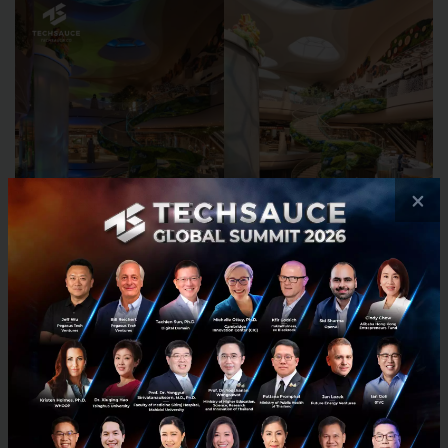
×
Floor Radiant Cooling (ระบบความเย็นแผ่รังสี)
สัมผัสความเย็นสบายอย่างเป็นธรรมชาติด้วยระบบ
ทำความเย็นแผ่รังสีจากพื้น ที่ให้อุณหภูมิเย็น
สม่ำเสมอโดยไม่ใช้การเป่าลม (Forced Air) ลดการ
ฟุ้งกระจายของฝุ่น สารก่อภูมิแพ้ และเชื้อโรค เพื่อ