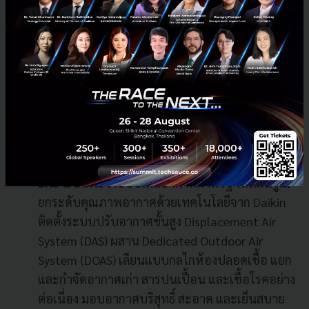
อากาศสะอาด ปลอดภัย พร้อมช่วยประหยัดพลังงาน
และเป็นมิตรต่อสิ่งแวดล้อม โดย Casa Tech
The Cooling Waterfall (น้ำตกทำความเย็น)
ดื่มด่ำความสดชื่นจากน้ำตกสูง 16 เมตร เชื่อมต่อ 3
ชั้น เปรียบเสมือนเครื่องปรับอากาศธรรมชาติขนาด
มหึมา ช่วยเพิ่มความชุ่มชื้นและไม่เปลืองพลังงานใน
การสร้างภาวะน่าสบาย
DAS & DOAS (ระบบเติมอากาศมาตรฐานคลีนรูม)
ยกระดับคุณภาพอากาศด้วยเทคโนโลยีจาก Daikin
ติดตั้งระบบปรับอากาศขั้นสูง Displacement Air
System (DAS) ผสาน Dedicated Outdoor Air
System (DOAS) เลียนแบบกลไกห้องปลอดเชื้อ แยก
และกำจัดอากาศเก่า สารปนเปื้อน และเชื้อโรคอย่าง
ต่อเนื่อง มอบอากาศบริสุทธิ์ สะอาด และเย็นสบาย