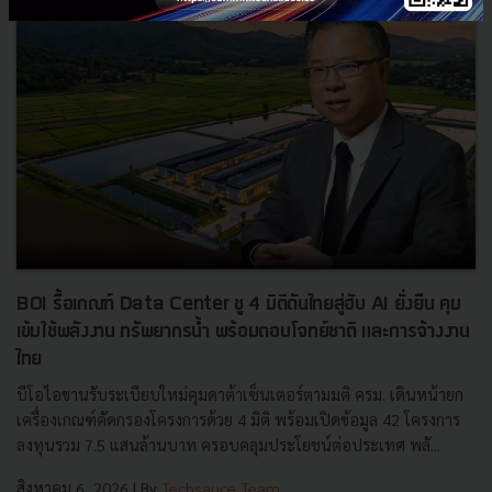
BOI รื้อเกณฑ์ Data Center ชู 4 มิติดันไทยสู่ฮับ AI ยั่งยืน คุม
เข้มใช้พลังงาน ทรัพยากรน้ำ พร้อมตอบโจทย์ชาติ และการจ้างงาน
ไทย
บีโอไอขานรับระเบียบใหม่คุมดาต้าเซ็นเตอร์ตามมติ ครม. เดินหน้ายก
เครื่องเกณฑ์คัดกรองโครงการด้วย 4 มิติ พร้อมเปิดข้อมูล 42 โครงการ
ลงทุนรวม 7.5 แสนล้านบาท ครอบคลุมประโยชน์ต่อประเทศ พลั...
สิงหาคม 6, 2026
| By
Techsauce Team