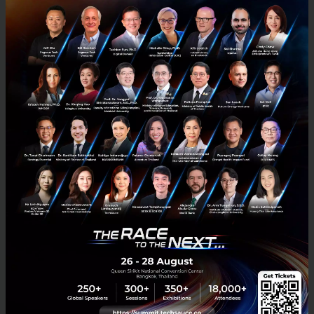
3 เรื่องที่ประเทศไทยต้อง Focus สร้างคน–นวัตกรรม–ปฏิรูป
ระบบราชการ เพื่อยกระดับขีดความสามารถประเทศ
นายอนุทิน ชาญวีรกูล นายกรัฐมนตรีและรัฐมนตรีว่าการกระทรวง
มหาดไทย กล่าวปาฐกถาพิเศษในหัวข้อ “ฝ่าวิกฤติ รับมือระเบียบโลก
ใหม่” ในงาน The INTANIA Forum...
สิงหาคม 6, 2026
| By
Techsauce Team
0
News
ประเทศไทย
เศรษฐกิจไทย