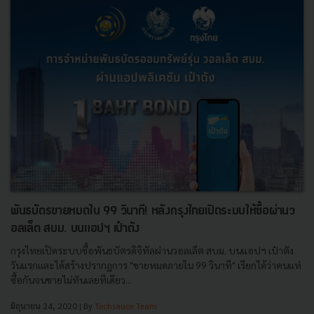
พันธบัตรขายหมดใน 99 วินาที! หลังกรุงไทยเปิดระบบให้ซื้อผ่านว
อลเล็ต สบม. บนแอปฯ เป๋าตัง
กรุงไทยเปิดระบบซื้อพันธบัตรดิจิทัลผ่านวอลเล็ต สบม. บนแอปฯ เป๋าตัง
วันเเรกและได้สร้างปรากฎการ "ขายหมดภายใน 99 วินาที" เรียกได้ว่าคนเเห่
ซื้อกันจนขายไม่ทันเลยทีเดียว...
มิถุนายน 24, 2020
| By
Techsauce Team