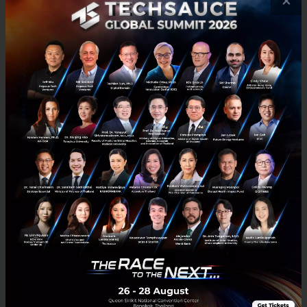
×
Tech & Biz
startup
Marketplace
Application
mobile-application
Krungthai NEXT เวอร์ชันใหม่ ใช้ Cloud Native ทำ
ธุรกรรมได้ไม่ต้องไปสาขา
เปิดตัวแอป “Krungthai NEXT” เวอร์ชั่นใหม่ ที่ตอบโจทย์ทุกไลฟ์สไตล์ใน