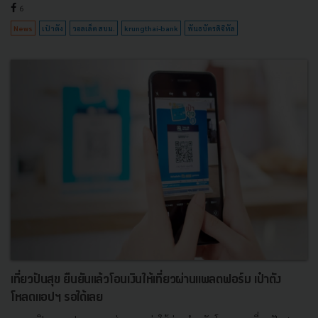
6
News
เป๋าตัง
วอลเล็ต สบม.
krungthai-bank
พันธบัตรดิจิทัล
เที่ยวปันสุข ยืนยันเเล้วโอนเงินให้เที่ยวผ่านเเพลตฟอร์ม เป๋าตัง
โหลดเเอปฯ รอได้เลย