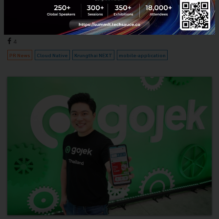
ยุคดิจิทัลอย่างครบวงจรภายในแอปเดียว เตรียมก้าวสู่การเป็น The Full-
scale Digital Banking ที่เป็นมากกว่าแอปธนาคารทั...
กันยายน 24, 2020
| By
Techsauce Team
4
PR News
Cloud Native
Krungthai NEXT
mobile-application