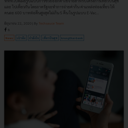
ททท.เปิดเผยรูปแบบการช่วยออกค่าใช้จ่ายสำหรับโครงการเที่ยวปันสุข
และ ไปเที่ยวกัน โดยภาครัฐจะทำการจ่ายค่ากิน ค่าแหล่งท่องเที่ยว ให้
คนละ 600 บาทต่อคืนสูงสุดไม่เกิน 5 คืน ในรูปแบบ E-Vac...
มิถุนายน 22, 2020
| By
Techsauce Team
8
News
เป๋าตัง
กำลังใจ
เที่ยวปันสุข
krungthai-bank