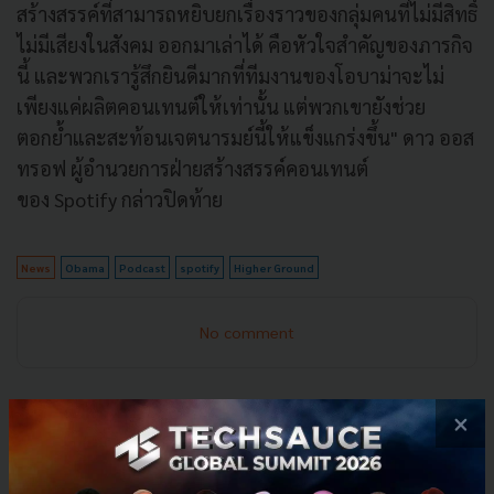
สร้างสรรค์ที่สามารถหยิบยกเรื่องราวของกลุ่มคนที่ไม่มีสิทธิ์
ไม่มีเสียงในสังคม ออกมาเล่าได้ คือหัวใจสำคัญของภารกิจ
นี้ และพวกเรารู้สึกยินดีมากที่ทีมงานของโอบาม่าจะไม่
เพียงแค่ผลิตคอนเทนต์ให้เท่านั้น แต่พวกเขายังช่วย
ตอกย้ำและสะท้อนเจตนารมย์นี้ให้แข็งแกร่งขึ้น" ดาว ออส
ทรอฟ ผู้อำนวยการฝ่ายสร้างสรรค์คอนเทนต์
ของ Spotify กล่าวปิดท้าย
News
Obama
Podcast
spotify
Higher Ground
No comment
×