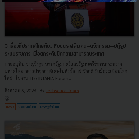
3 เรื่องที่ประเทศไทยต้อง Focus สร้างคน–นวัตกรรม–ปฏิรูป
ระบบราชการ เพื่อยกระดับขีดความสามารถประเทศ
นายอนุทิน ชาญวีรกูล นายกรัฐมนตรีและรัฐมนตรีว่าการกระทรวง
มหาดไทย กล่าวปาฐกถาพิเศษในหัวข้อ “ฝ่าวิกฤติ รับมือระเบียบโลก
ใหม่” ในงาน The INTANIA Forum...
สิงหาคม 6, 2026
| By
Techsauce Team
0
News
ประเทศไทย
เศรษฐกิจไทย