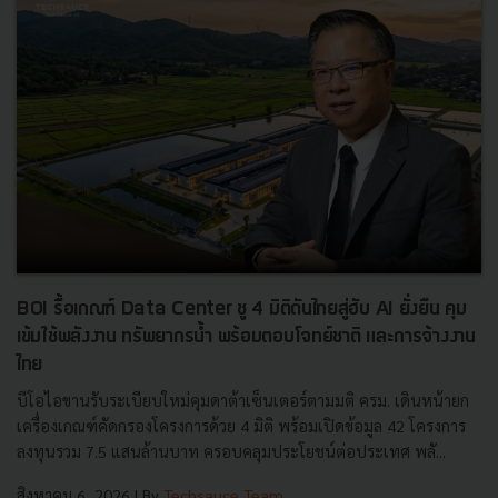
BOI รื้อเกณฑ์ Data Center ชู 4 มิติดันไทยสู่ฮับ AI ยั่งยืน คุม
เข้มใช้พลังงาน ทรัพยากรน้ำ พร้อมตอบโจทย์ชาติ และการจ้างงาน
ไทย
บีโอไอขานรับระเบียบใหม่คุมดาต้าเซ็นเตอร์ตามมติ ครม. เดินหน้ายก
เครื่องเกณฑ์คัดกรองโครงการด้วย 4 มิติ พร้อมเปิดข้อมูล 42 โครงการ
ลงทุนรวม 7.5 แสนล้านบาท ครอบคลุมประโยชน์ต่อประเทศ พลั...
สิงหาคม 6, 2026
| By
Techsauce Team