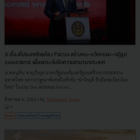
3 เรื่องที่ประเทศไทยต้อง Focus สร้างคน–นวัตกรรม–ปฏิรูป
ระบบราชการ เพื่อยกระดับขีดความสามารถประเทศ
นายอนุทิน ชาญวีรกูล นายกรัฐมนตรีและรัฐมนตรีว่าการกระทรวง
มหาดไทย กล่าวปาฐกถาพิเศษในหัวข้อ “ฝ่าวิกฤติ รับมือระเบียบโลก
ใหม่” ในงาน The INTANIA Forum...
สิงหาคม 6, 2026
| By
Techsauce Team
0
News
ประเทศไทย
เศรษฐกิจไทย