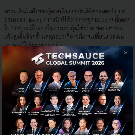
ความเห็นในฝั่งของผู้ลงทุนในสกุลเงินดิจิตอลมองว่า การ
ลดลงของ Having ( รางวัลที่ได้จากการขุด Bitcoin) ที่ลดลง
ไป 50% จะมีโอกาสในการกระตุ้นให้ราคาของ Bitcoin
เพิ่มสูงขึ้นอีกครั้ง แต่ทุกอย่างก็อาจมีการเปลี่ยนแปลงใน
อนาคตที่ไม่สามารถระบุได้
×
ที่มา :
CNBC
News
bitcoin
blockchain
cryptocurrency
standard-chartered
No comment