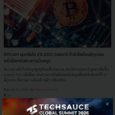
Bitcoin พุ่งกลับไป 28,000 ดอลลาร์ ทำนิวไฮเดือนมิถุนายน
หลังมีสถาบันทางการเงินหนุน
Bitcoin กลับไปทำจุดสูงสุดใหม่ที่ประมาณ 28,000 ดอลลาร์ มูลค่าเพิ่มขึ้น
มากกว่า 5% หลังมีสถาบันทางการเงินยังคงสนับสนุนตั้งแต่วันจันทร์ที่ 19
มิถุนายน ที่ผ่านมา แม้จะมีกรณีการฟ้องร้อง ...
มิถุนายน 21, 2023
| By
Techsauce Team
24
×
News
bitcoin
blackrock
Bitcoin-ETF
cryptocurrency