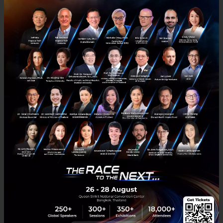
ภูฏานเริ่มแผนการขุด Bitcoin หวังสร้างเศรษฐกิจรายได้สูง แม้มี
ข้อจำกัดด้านภูมิประเทศและปัญหาเศรษฐกิจภายในหลังโควิด
ภูฏานประกาศเริ่มแผนขับเคลื่อนเศรษฐกิจของประเทศด้วยการ ขุด
Bitcoin ตามความต้องการพัฒนาเศรษฐกิจภูฏานในศตวรรษที่ 21 แม้จะมี
อุปสรรคเกี่ยวกับข้อจำกัดทางภูมิศาสตร์ และปัญหาเศรษฐกิจของประ...
มิถุนายน 12, 2023
| By
Techsauce Team