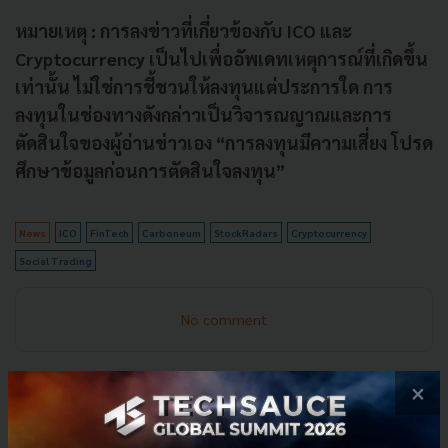
หมายเหตุ : การลงข่าวที่เกี่ยวข้องกับ ICO และ
Cryptocurrency เป็นไปเพื่ออัพเดทเหตุการณ์ที่เกิดขึ้น
เท่านั้น ไม่ใช่การชี้ชวนให้ลงทุนแต่ประการใด การ
ลงทุนในช่องทางดังกล่าวเป็นวิจารณญาณและการ
ตัดสินใจของผู้อ่านข่าวเอง “การลงทุนมีความเสี่ยง โปรด
ศึกษาข้อมูลก่อนการตัดสินใจลงทุน”
News
ICO
FinTech
Carboneum
StockRadars
Cryptocurrency
Social Trading
No comment
×