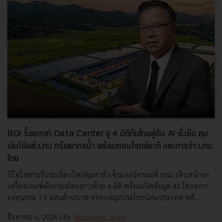
BOI รื้อเกณฑ์ Data Center ชู 4 มิติดันไทยสู่ฮับ AI ยั่งยืน คุม
เข้มใช้พลังงาน ทรัพยากรน้ำ พร้อมตอบโจทย์ชาติ และการจ้างงาน
ไทย
บีโอไอขานรับระเบียบใหม่คุมดาต้าเซ็นเตอร์ตามมติ ครม. เดินหน้ายก
เครื่องเกณฑ์คัดกรองโครงการด้วย 4 มิติ พร้อมเปิดข้อมูล 42 โครงการ
ลงทุนรวม 7.5 แสนล้านบาท ครอบคลุมประโยชน์ต่อประเทศ พลั...
สิงหาคม 6, 2026
| By
Techsauce Team