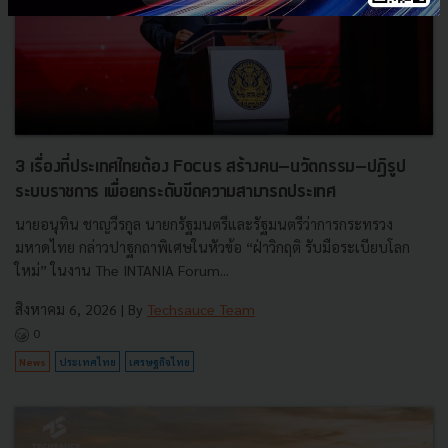
3 เรื่องที่ประเทศไทยต้อง Focus สร้างคน–นวัตกรรม–ปฏิรูป
ระบบราชการ เพื่อยกระดับขีดความสามารถประเทศ
นายอนุทิน ชาญวีรกูล นายกรัฐมนตรีและรัฐมนตรีว่าการกระทรวง
มหาดไทย กล่าวปาฐกถาพิเศษในหัวข้อ “ฝ่าวิกฤติ รับมือระเบียบโลก
ใหม่” ในงาน The INTANIA Forum...
สิงหาคม 6, 2026
| By
Techsauce Team
0
News
ประเทศไทย
เศรษฐกิจไทย