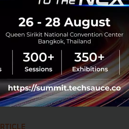
P สามารถเอาโซลูชันที่เป็นนวัตกรรมใหม่ที่มีไปขยายในต่าง
กระแสด้าน FinTech ที่เกิดขึ้นในตอนนี้ด้วย
ช้บริการ
DeepPo
cket
อยู่ราว
70,000
ราย และคาดว่าจะเติบโตอย่
ม่ต่ำกว่า
100%
ต่อปี และ
ความคาดหวังหลังจากการได้รับเงินทุน
วามยินดีกับ T2P และการลงทุนของพันธมิตรครั้งนี้ด้วยครับ
ailand
Investment
DeepPocket
500 TukTuks
Benchachinda
500 Startups
No comment
RTICLE