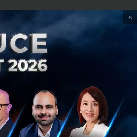
×
C โดย B2B จะให้
KFC, Pizzahut,
ล็กทรอนิกส์ที่มีจุด
าด ซึ่งก็ได้คุยกับ
ีวิสัยทัศน์ที่
มแกร่งให้กับ T2P
้ โดยทั้ง 500
ัท เบญจจินดา โฮ