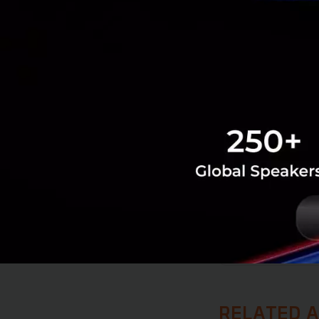
เดียว เพราะทาง T2
การเข้ามาตอบรับกับ
ปัจจุบันมีลูกค้าที่ใ
ช่วง
3
ปีแรก เฉลี่ยไ
เริ่มขึ้น 300%
Techsauce ขอแสดงค
News
T2P
Startup
Th
RELATED A