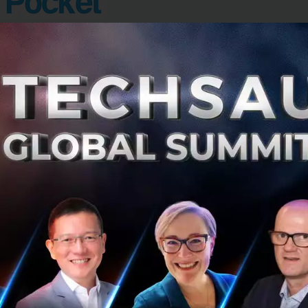
จะเปิดตัว DeepPocket โดยเป็นการให้
บริการทั้ง B2B และ B2
llet ที่ให้บริการแล้วอย่าง Central Restaurant Group เช่น 
B2C จะอยู่ในชื่อของ DeepPocket โดยเป็นบริการกระเป๋าเงินอิเ
e-Wallet
mer Product เลยมีการคิดที่จะขอเงินทุนเพื่อมาใช้ในเรื่องการตล
เอยที่ กลุ่มเบญจจินดา โดยคุยกันแล้วพบว่ามีอะไรที่คล้ายๆ กัน ม
ปถึงทางกลุ่มเองมีบริษัทและบริการที่จะสามารถเข้ามาเสริมควา
บทาง 500 ซึ่งเป็นกองทุนที่เท่ที่สุดและมีชื่อเสียงที่สุดในเวลานี
TukTuks เข้ามาร่วมลงทุนกับเราอีกด้วย
ยคุณ
พงษกร เบญจรงคกุล ผู้ช่วยกรรมการผู้จัดการใหญ่ บริษ