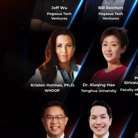
ลดิ้ง จำกัด
ไ
ด้พูดถึ
ผ่านแอปพลิเคชัน อี
และคุณ
กระทิง พูน
2015 และใน Port กา
บาท จนทำให้ 500 ต
แรกพบ ถ้าภาษา Sta
กระบวนการคิดอย่าง
โชกโชน มีความเชี
ที่สุดเท่าที่เคยลงท
ให้ลงทุนไหม เพราะ
0
0