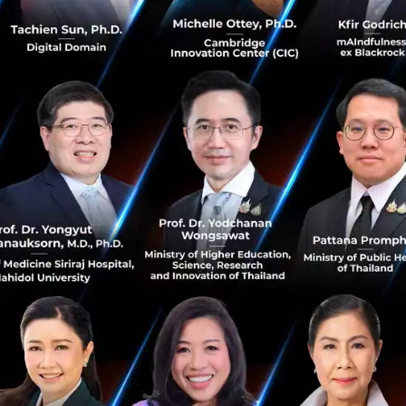
งการลงทุนในครั้งนี้ว่า มองเรื่องนวัตกรรมของ T2P ที่เราสามารถ
กอย่างคือ ผู้บริการคุยแล้วเข้าใจกัน
ผล ผู้จัดการกองทุน
500
ตุ๊กตุ๊กส์ มองเทรนด์เรื่อง FinTech ที่มั
รลงทุนของเรา FinTech ถือว่ามี Port ที่ใหญ่ที่สุดแล้ว บางตัว
้องเปิดกองทุนแยกออกมา พอเราได้คุยกับทีม T2P สิ่งแรกที่เร
rtup จะเรียกว่า Bad Ass Team เป็นทีมที่สามารถอธิบายได้ทุก
ไร เข้าใจตลาดว่าเป็นอย่างไร และมีประสบการณ์ในเรื่อง Fin
่ยวชาญในเชิงลึกและมีนวัตกรรมจริงๆ การลงทุนเราใช้เวลาใน
ุนมา รวมทั้งตอนเราส่งไปที่ 500 Startups ทาง Dave ถามกลับมาว่
 Global จะลงทุนด้วย ซึ่งทำให้เป็นทีมแรกในเมืองไทยที่ Globa