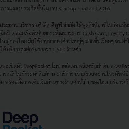
ps และ 500 TukTuks เป้าหมายคือจะเอามาพัฒนาและดูในเรื
้น การแถลงข่าวเกิดขึ้นในงาน Startup Thailand 2016
์ ประธานบริหาร บริษัท ทีทูพี จำกัด
ได้พูดถึงที่มาที่ไปก่อนที่จ
้นเมื่อปี 2554 เริ่มต้นด้วยการพัฒนาระบบ Cash Card, Loyalty C
ยใหญ่ของไทย มีผู้ใช้งานจากองค์กรใหญ่ๆ มากขึ้นเรื่อยๆ จนทำให
ห้บริการองค์กรมากกว่า 1,500 ร้านค้า
ำและเปิดตัว DeepPocket โมบายล์แอปพลิเคชันสำหับ e-wallet 
มมารถนำไปชำระค่าสินค้าและบริ
การแทนเงินสดผ่านโทรศัพท์มื
 พร้อมทั้งการเติมเงินผ่านทางร้
านค้าทั่วไปของไฮเปอร์มาร์เก