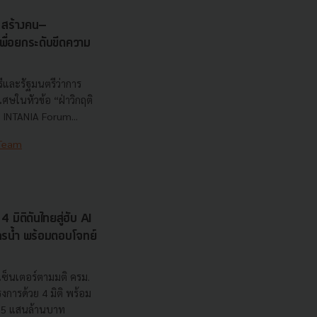
s สร้างคน–
พื่อยกระดับขีดความ
ีและรัฐมนตรีว่าการ
ษในหัวข้อ “ฝ่าวิกฤติ
 INTANIA Forum...
 Team
 มิติดันไทยสู่ฮับ AI
ยากรน้ำ พร้อมตอบโจทย์
เซ็นเตอร์ตามมติ ครม.
งการด้วย 4 มิติ พร้อม
7.5 แสนล้านบาท