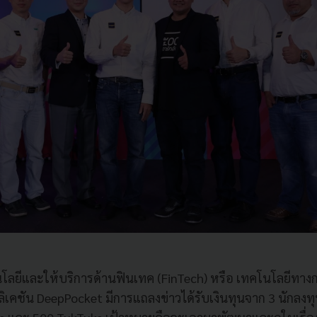
โลยี
และให้บริการด้านฟินเทค (
FinTech
) หรือ เทคโนโลยีทาง
เคชัน DeepPocket มีการแถลงข่าวได้รับเงินทุนจาก 3 นักลงทุน