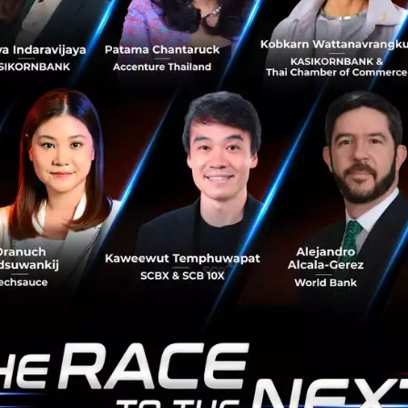
้รับจะเอามาช่วยในการขยายตลาดให้โตขึ้น ซึ่งไม่ได้มองการโตท