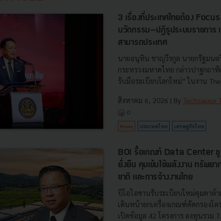
3 เรื่องที่ประเทศไทยต้อง Focu
นวัตกรรม–ปฏิรูประบบราชการ เ
สามารถประเทศ
นายอนุทิน ชาญวีรกูล นายกรัฐมนตร
กระทรวงมหาดไทย กล่าวปาฐกถาพิเศ
รับมือระเบียบโลกใหม่” ในงาน The
สิงหาคม 6, 2026
| By
Techsauce
0
News
ประเทศไทย
เศรษฐกิจไทย
BOI รื้อเกณฑ์ Data Center ชู 4
ยั่งยืน คุมเข้มใช้พลังงาน ทรัพ
ชาติ และการจ้างงานไทย
บีโอไอขานรับระเบียบใหม่คุมดาต้า
เดินหน้ายกเครื่องเกณฑ์คัดกรองโคร
เปิดข้อมูล 42 โครงการ ลงทุนรวม 