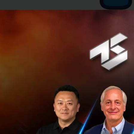
ทาง T2P มองว่าการ
บริการทางด้าน e-Wa
Misterdonuts ส่วน 
เด่นในด้าน Social 
ที่ถือว่าเป็น Consu
หลายกลุ่ม และก็มาลง
คล้ายคลึงกัน รวมไ
ได้ และเราก็มาเจอกั
Startups และ 500 
กลุ่มเบญจจินดา โด