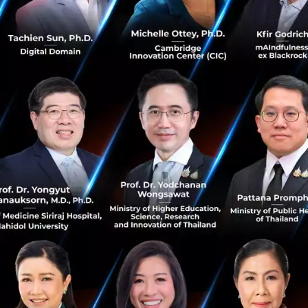
พฤศจิกายน 17, 2018
| By
Techsauce Team
449
News
T2P
JMart
Funding
DeepSparks
T2P ตั้งบริษัทใหม่ DeepSparks ร่วมทุน 500
Tuktuks ใช้ AI พิจารณาการปล่อยสินเชื่อ
เป็นข่าวระดมทุนอีกครั้งของ Startup ไทยเมื่อบริษัท T2P
Deep Pocket ผู้ให้บริการด้านกระเป๋าเงินอิเล็กทรอนิกส์แก่
ลูกค้าองค์กรขนาดใหญ่ในประเทศไทยและเมียนม่าร์ ได้ขยาย
ธุรกิจเปิดบริษัทให...
พฤศจิกายน 12, 2018
| By
Techsauce Team
538
News
T2P
DeepPocket
DeepSparks
500 TukTuks
SCG จับมือ T2P พัฒนาแพลตฟอร์มอัจฉริยะ “SCG
Wallet” ตอบโจทย์ทุกการชำระเงิน