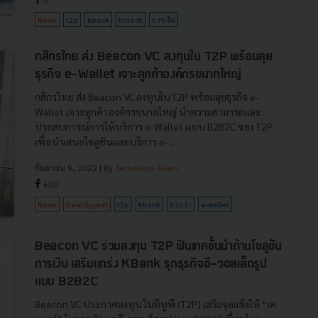
News
t2p
kbank
fintech
การเงิน
กสิกรไทย ส่ง Beacon VC ลงทุนใน T2P พร้อมลุย
ธุรกิจ e-Wallet เจาะลูกค้าองค์กรขนาดใหญ่
กสิกรไทย ส่ง Beacon VC ลงทุนใน T2P พร้อมลุยธุรกิจ e-
Wallet เจาะลูกค้าองค์กรขนาดใหญ่ นำความสามารถและ
ประสบการณ์การให้บริการ e-Wallet แบบ B2B2C ของ T2P
เพื่อนำเสนอโซลูชันและบริการ e-...
กันยายน 9, 2022
| By
Techsauce Team
600
News
Deal Digest
t2p
kbank
b2b2c
e-wallet
Beacon VC ร่วมลงทุน T2P ฟินเทคชั้นนำด้านโซลูชัน
การเงิน เสริมแกร่ง KBank รุกธุรกิจอี-วอลเล็ตรูป
แบบ B2B2C
Beacon VC ประกาศลงทุน ในทีทูพี (T2P) เสริมจุดแข็งให้ “เค