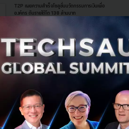
T2P เผยความสำเร็จโซลูชั่นนวัตกรรมการเงินเพื่อ
องค์กร ดันรายได้โต 138 ล้านบาท
บริษัท ทีทูพี จำกัด (T2P) ผู้ให้บริการ e-money อิสระรายใหญ่
ที่สุดของไทย เผยความสำเร็จในการวางโมเดลการทำธุรกิจสู่การ
เป็นผู้ให้บริการโซลูชั่นแบบครบวงจรเพื่อธุรกรรมด้านการเงิน
ในยุคดิจ...
มีนาคม 22, 2019
| By
Techsauce Team
112
PR News
T2P
FinTech
Startup
Cashless Society
อีก 2 CVC ไทยจันวาณิชย์ และ J Venture ในเครือ
JMart ประกาศลงทุนใน DeepSparks ธุรกิจ
พิจารณาสินเชื่อโดยใช้ AI
DeepSparks พึ่งประกาศได้รับทุนสนับสนุนจาก 500Tuktuks
และล่าสุดในรอบการระดมทุนครั้งนี้ ก็เผยชื่ออีก 2 Corporate
Venture Capital ของไทยที่ร่วมลงทุนด้วย นั่นคือ จันวาณิชย์
และ J Ventu...