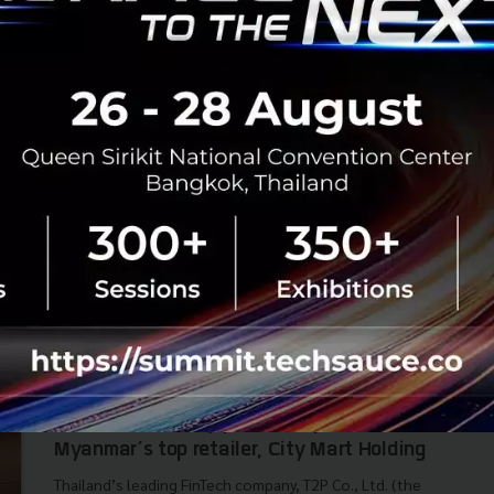
News
T2P
Grow
Investment
Deep Pocket
T2P gets series A funding from J Venture
and joins dtac accelerate program to
scale up in the global level
Global Expansion Track is the latest program to be
introduced by dtac accelerate with the ambition to
widen opportunities for highly capable Thai start-up
companies to scale up in ...
August 1, 2017
| By
Techsauce Team
0
News
T2P
Grow
FinTech
Investment
T2P DeepPocket enters Myanmar’s
Fintech market by partnership with
Myanmar’s top retailer, City Mart Holding
Thailand’s leading FinTech company, T2P Co., Ltd. (the