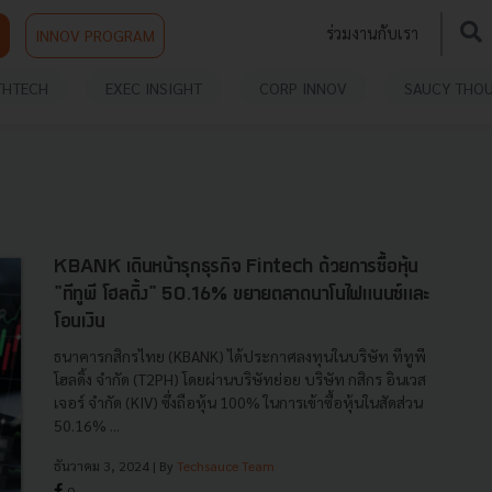
ร่วมงานกับเรา
INNOV PROGRAM
THTECH
EXEC INSIGHT
CORP INNOV
SAUCY THO
KBANK เดินหน้ารุกธุรกิจ Fintech ด้วยการซื้อหุ้น
"ทีทูพี โฮลดิ้ง" 50.16% ขยายตลาดนาโนไฟแนนซ์และ
โอนเงิน
ธนาคารกสิกรไทย (KBANK) ได้ประกาศลงทุนในบริษัท ทีทูพี
โฮลดิ้ง จำกัด (T2PH) โดยผ่านบริษัทย่อย บริษัท กสิกร อินเวส
เจอร์ จำกัด (KIV) ซึ่งถือหุ้น 100% ในการเข้าซื้อหุ้นในสัดส่วน
50.16% ...
ธันวาคม 3, 2024
| By
Techsauce Team
0