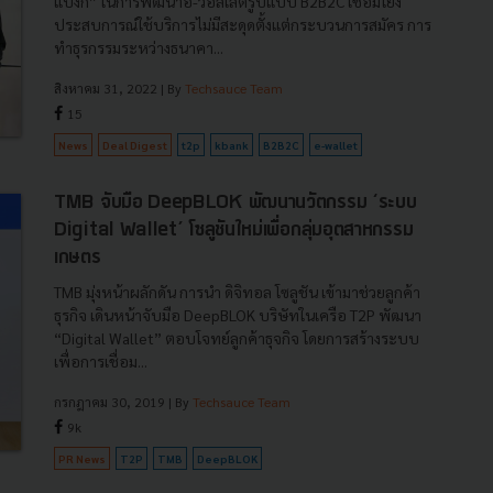
แบงก์” ในการพัฒนาอี-วอลเล็ตรูปแบบ B2B2C เชื่อมโยง
ประสบการณ์ใช้บริการไม่มีสะดุดตั้งแต่กระบวนการสมัคร การ
ทำธุรกรรมระหว่างธนาคา...
สิงหาคม 31, 2022
| By
Techsauce Team
15
News
Deal Digest
t2p
kbank
B2B2C
e-wallet
TMB จับมือ DeepBLOK พัฒนานวัตกรรม ‘ระบบ
Digital Wallet’ โซลูชันใหม่เพื่อกลุ่มอุตสาหกรรม
เกษตร
TMB มุ่งหน้าผลักดัน การนำ ดิจิทอล โซลูชัน เข้ามาช่วยลูกค้า
ธุรกิจ เดินหน้าจับมือ DeepBLOK บริษัทในเครือ T2P พัฒนา
“Digital Wallet” ตอบโจทย์ลูกค้าธุจกิจ โดยการสร้างระบบ
เพื่อการเชื่อม...
กรกฎาคม 30, 2019
| By
Techsauce Team
9k
PR News
T2P
TMB
DeepBLOK