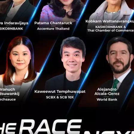
มาแล้ว! SCG จับมือ T2P พัฒนาแอปด้านการชำระเงินตัวใหม่
ในชื่อ SCG Wallet รองรับการชำระสินค้าหรือบริการกับทุก
ร้านในเครือ SCG และร้านที่รับชำระด้วย MasterCard ได้อีก
ด้วย......
พฤษภาคม 10, 2018
| By
Jenpasit Puprasert
0
PR News
SCG
T2P
FinTech
SCG Wallet
T2P เจ้าของ DeepPocket ประกาศระดมทุนรอบ
Series A สำเร็จ พร้อมขยายสู่ตลาดโลกผ่านโครงการ
Global Expansion Track โดย dtac
accelerate
อีกหนึ่ง FinTech ไทยที่ก้าวสู่การระดมทุนรอบ Series A ด้วย
เงิน 3 ล้านเหรียญสหรัฐฯ บริษัท T2P DeepPocket ผู้พัฒนา
E-Waellet และเตรียมพร้อมขยายสู่ตลาดระดับภูมิภาคด้วยการ
ผลักดันของกลุ่...
สิงหาคม 1, 2017
| By
Techsauce Team
0