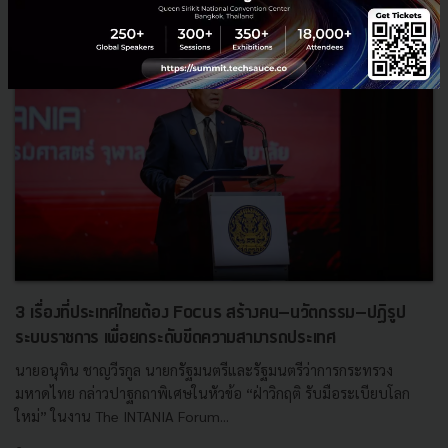
3 เรื่องที่ประเทศไทยต้อง Focus สร้างคน–นวัตกรรม–ปฏิรูป
ระบบราชการ เพื่อยกระดับขีดความสามารถประเทศ
นายอนุทิน ชาญวีรกูล นายกรัฐมนตรีและรัฐมนตรีว่าการกระทรวง
มหาดไทย กล่าวปาฐกถาพิเศษในหัวข้อ “ฝ่าวิกฤติ รับมือระเบียบโลก
ใหม่” ในงาน The INTANIA Forum...