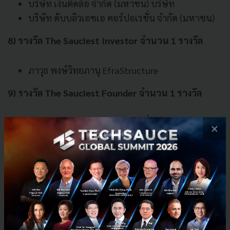
บริษัท เงินติดล้อ จำกัด (มหาชน) บริษัท
บริษัท ดับบลิวเอชเอ คอร์ปอเรชั่น จำกัด (มหาชน)
8) รางวัล The Sauciest Investor จำนวน 1 รางวัล
ภาวุธ พงษ์วิทยภานุ EfraStructure
9) รางวัล The Sauciest Founder จำนวน 1 รางวัล
เจษฎา สุขทิศ ประธานเจ้าหน้าที่บริหารและผู้ร่วมก่อ
×
ตั้ง FINNOMENA Group
10) รางวัล Techsauce Innovation Award จำนวน 11
รางวัล ได้แก่
ADA biotech
Advanced Health Intelligence (ahi)