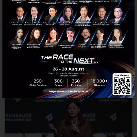
Algal Bio
ARASOFT CO., LTD.
Big terra
Gogolook
HUMANICA PUBLIC COMPANY LIMITED
On-us Company Limited
SCB10X
Upwind security
Vintom