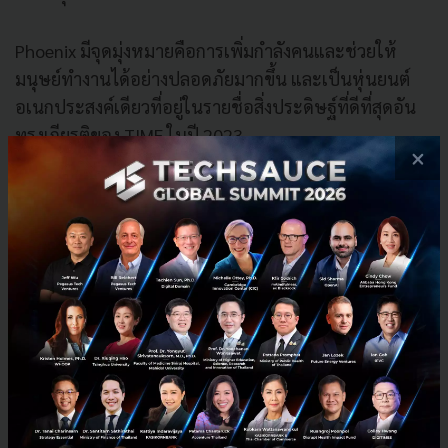
Phoenix มีจุดมุ่งหมายคือการเพิ่มกำลังคนและช่วยให้
มนุษย์ทำงานได้อย่างปลอดภัยมากขึ้น และเป็นหุ่นยนต์
อเนกประสงค์เดียวที่อยู่ในรายชื่อสิ่งประดิษฐ์ที่ดีที่สุดอัน
ทรงเกียรติของ TIME ในปี 2023
×
Pepper
Pepper ได้รับการพัฒนาขึ้นโดย Aldebaran ออกแบบให้มี
ปฏิสัมพันธ์กับมนุษย์และเป็น Humanoid ตัวแรกของโลกที่
สามารถจดจำใบหน้าและอารมณ์พื้นฐานของมนุษย์ได้
พร้อมโต้ตออบกับมนุษย์ด้วยการรองรับถึง 15 ภาษาการ
ออกแบบโค้งมนช่วยให้มั่นใจในการใช้งานอย่างปลอดภัย
ตอบโจทย์ทั้งเด็กและผู้ใหญ่ มีจุดมุ่งหมายเพื่อใช้เป็นหุ่น
ยนต์ที่คอยอยู่เคียงข้างมนุษย์และคอยให้ความช่วยเหลือ