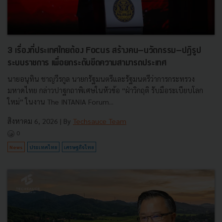
3 เรื่องที่ประเทศไทยต้อง Focus สร้างคน–นวัตกรรม–ปฏิรูป
ระบบราชการ เพื่อยกระดับขีดความสามารถประเทศ
นายอนุทิน ชาญวีรกูล นายกรัฐมนตรีและรัฐมนตรีว่าการกระทรวง
มหาดไทย กล่าวปาฐกถาพิเศษในหัวข้อ “ฝ่าวิกฤติ รับมือระเบียบโลก
ใหม่” ในงาน The INTANIA Forum...
สิงหาคม 6, 2026
| By
Techsauce Team
0
News
ประเทศไทย
เศรษฐกิจไทย