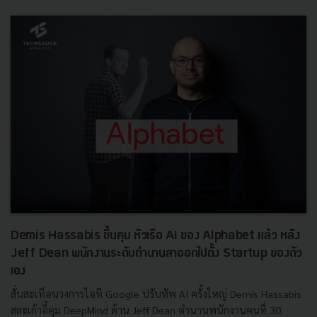
Demis Hassabis ขึ้นคุม หัวเรือ AI ของ Alphabet แล้ว หลัง
Jeff Dean พนักงานระดับตำนานลาออกไปตั้ง Startup ของตัว
เอง
สั่นสะเทือนวงการไอที Google ปรับทัพ AI ครั้งใหญ่ Demis Hassabis
สละเก้าอี้คุม DeepMind ด้าน Jeff Dean ตำนานพนักงานคนที่ 30