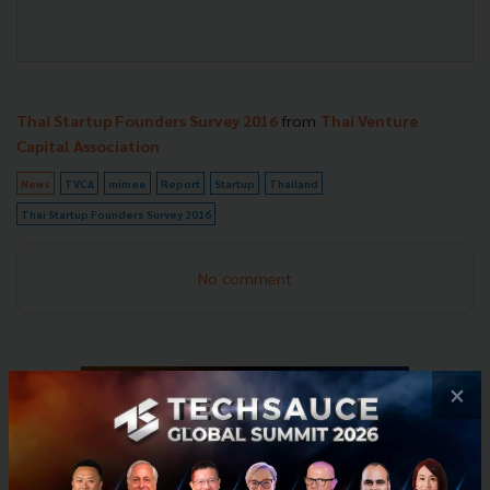
Thai Startup Founders Survey 2016
from
Thai Venture
Capital Association
News
TVCA
mimee
Report
Startup
Thailand
Thai Startup Founders Survey 2016
No comment
×