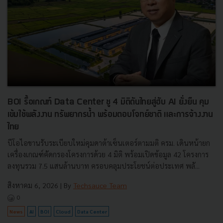
BOI รื้อเกณฑ์ Data Center ชู 4 มิติดันไทยสู่ฮับ AI ยั่งยืน คุม
เข้มใช้พลังงาน ทรัพยากรน้ำ พร้อมตอบโจทย์ชาติ และการจ้างงาน
ไทย
บีโอไอขานรับระเบียบใหม่คุมดาต้าเซ็นเตอร์ตามมติ ครม. เดินหน้ายก
เครื่องเกณฑ์คัดกรองโครงการด้วย 4 มิติ พร้อมเปิดข้อมูล 42 โครงการ
ลงทุนรวม 7.5 แสนล้านบาท ครอบคลุมประโยชน์ต่อประเทศ พลั...
สิงหาคม 6, 2026
| By
Techsauce Team
0
News
AI
BOI
Cloud
Data Center