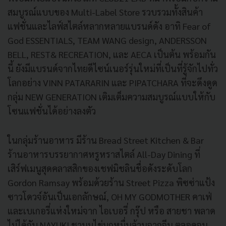
สมบูรณ์แบบของ Multi-Label Store รวบรวมทั้งสินค้า
แฟชั่นและไลฟ์สไตล์หลากหลายแบรนด์ดัง อาทิ Fear of
God ESSENTIALS, TEAM WANG design, ANDERSSON
BELL, REST& RECREATION, และ AECA เป็นต้น พร้อมกัน
นี้ ยังมีแบรนด์จากไทยดีไซน์เนอร์รุ่นใหม่ที่เป็นที่รู้จักไปทั่ว
โลกอย่าง VINN PATARARIN และ PIPATCHARA ที่จะดึงดูด
กลุ่ม NEW GENERATION เติมเต็มความสมบูรณ์แบบให้กับ
โซนแฟชั่นได้อย่างลงตัว
ในกลุ่มร้านอาหาร มีร้าน Bread Street Kitchen & Bar
ร้านอาหารบรรยากาศหรูหราสไตล์ All-Day Dining ที่
เสิร์ฟเมนูสุดคลาสสิกของเชฟมิชลินชื่อดังระดับโลก
Gordon Ramsay พร้อมด้วยร้าน Street Pizza พิซซ่าแป้ง
ซาวโดวจ์อันเป็นเอกลักษณ์, OH MY GODMOTHER คาเฟ่
และเบเกอรี่แห่งใหม่จาก ไอเบอรี่ กรุ๊ป หรือ สายชา พลาด
ไม่ได้กับ NAYUKI ชานมไข่มุกหมื่นล้านจากจีน ตลอดจน