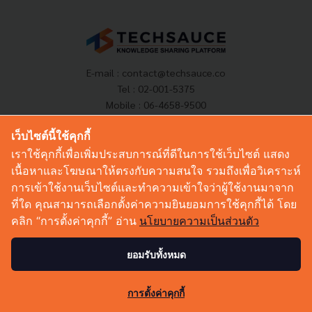
E-mail :
contact@techsauce.co
Tel : 02-001-5375
Mobile : 06-4658-9500
เว็บไซต์นี้ใช้คุกกี้
เราใช้คุกกี้เพื่อเพิ่มประสบการณ์ที่ดีในการใช้เว็บไซต์ แสดง
Techsauce Media
เนื้อหาและโฆษณาให้ตรงกับความสนใจ รวมถึงเพื่อวิเคราะห์
About Techsauce
การเข้าใช้งานเว็บไซต์และทำความเข้าใจว่าผู้ใช้งานมาจาก
Techsauce Services
ที่ใด คุณสามารถเลือกตั้งค่าความยินยอมการใช้คุกกี้ได้ โดย
Privacy Policy
คลิก “การตั้งค่าคุกกี้” อ่าน
นโยบายความเป็นส่วนตัว
ส่งบทความ
ยอมรับทั้งหมด
Techsauce Global Summit
11
การตั้งค่าคุกกี้
Visit Website