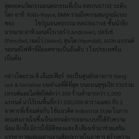
สุดยอดนวัตกรรมยนตรกรรมที่เป็น INNOVATIVE ระดับ
โลก อาทิ Rolls-Royce, BMW รวมถึงความสมบูรณ์แบบ
ของ โชว์รูมยนตรกรรม INNOVATIVE ชั้นนำอีก
มากมาย อาทิ แลนด์โรเวอร์ (Landrover), ปอร์เช่
(Porsche),วอลโว่ (Volvo), ฮุนได (Hyundai), AION แบรนด์
รถยนต์ไฟฟ้าที่มียอดขายเป็นอันดับ 3 ในประเทศจีน
เป็นต้น
กล่าวโดยรวม ดิ เอ็มสเฟียร์ จะเป็นศูนย์กลางการ Hang
out & Socialize บนทำเลที่ดีที่สุด บนถนนสุขุมวิท รวบรวม
เทรนด์และไลฟ์สไตล์กว่า 300 ร้านค้ามากกว่า 1,000
แบรนด์ มาไว้บนพื้นที่กว่า 200,000 ตารางเมตร กับ 2
อาคารที่เชื่อมต่อกัน ใช้แนวคิด Industrial Style ในการ
ตกแต่งภายในซึ่งเป็นเทรนด์การออกแบบที่ได้รับความ
นิยม อีกทั้ง มีการใช้มิติของแสง สี เสียงเข้ามาช่วยเสริม
บรรยากาศผสมผสานงานศิลปะภายในอาคาร สร้างความ