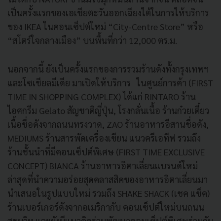
เป็นครั้งแรกของเอเชียตะวันออกเฉียงใต้ในการให้บริการ
ของ IKEA ในคอนเซ็ปต์ใหม่ “City-Centre Store” หรือ
“สโตร์ใจกลางเมือง” บนพื้นที่กว่า 12,000 ตร.ม.
นอกจากนี้ ยังเป็นครั้งแรกของการรวมร้านดังทั้งกรุงเทพฯ
และโซเชียลมีเดีย มาเปิดให้บริการ ในศูนย์การค้า (FIRST
TIME IN SHOPPING COMPLEX) ได้แก่ RINTARO ร้าน
ไอศกรีม Gelato สัญชาติญี่ปุ่น, โรงกลั่นเนื้อ ร้านก๋วยเตี๋ยว
เนื้อชื่อดังจากถนนทรงวาด, ZAO ร้านอาหารอีสานชื่อดัง,
MEDIUMS ร้านสารพัดเครื่องเขียน แนวครีเอทีฟ รวมถึง
ร้านชั้นนำที่มีคอนเซ็ปต์พิเศษ (FIRST TIME EXCLUSIVE
CONCEPT) BIANCA ร้านอาหารอิตาเลี่ยนแบรนด์ใหม่
ล่าสุดที่นำความอร่อยสุดคลาสสิคของอาหารอิตาเลี่ยนมา
นำเสนอในรูปแบบใหม่ รวมถึง SHAKE SHACK (เชค แช็ค)
ร้านเบอร์เกอร์ดังจากอเมริกากับ คอนเซ็ปต์ใหม่บนถนน
สุขุมวิท และยังมีแนวคิดร่วมพัฒนาคอนเซ็ปต์พิเศษร่วมกับ