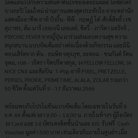
โลดแล่นไปกับความตื่นตาตื่นใจของเดอะมอลล์ ไลฟ์สโตร์
บางกะปิ โฉมใหม่ ผ่านการแสดงสุดประทับใจ จากเหล่านัก
แสดงมืออาชีพ อาทิ บิวกิ้น- พีพี - กฤษฏ์ โต๋-ศักดิ์สิทธิ์ เวช
สุภาพร, ส้ม-มารี เออเจนี เลอเลย์, ซิลวี่ - ภาวิดา มอริจจิ ,
PSYCHIC FEVER จากญี่ปุ่น มาร่วมส่งมอบความสุข ความ
สนุกสนาน แบบจัดเต็มอย่างต่อเนื่องด้วยกิจกรรม และมินิ
คอนเสิร์ตจาก ต้น - ธนษิต จตุรภุช, อะตอม - ชนกันต์ รัตน
อุดม, เบล - วริศรา จิตปรีดาสกุล, วง FELLOW FELLOW, วง
NICE CNX และศิลปิน T-Pop อาทิ PIXEL, PRETZELLE,
PERSES, PROXIE, PRIMETIME, ALALA, ZOLAR รวมกว่า
50 ชีวิต ตั้งแต่วันที่ 9 - 17 ธันวาคม 2566
พร้อมพบกับโปรโมชันแบบจัดเต็ม โดยเฉพาะในวันที่ 8
ธ.ค. 66 ตั้งแต่เวลา 9.00 – 14.00 น. ภายในห้างฯ ผู้ถือบัตร
M Card และ 14 บัตรเครดิตชั้นนำและ AIS รับฟรี Cash
Voucher มูลค่า 500 บาท เช่นเดียวกับภายในศูนย์ฯ เมื่อ