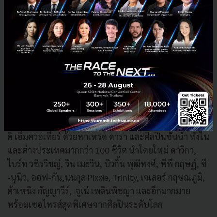
เครดิตชั้นนำ อาทิ บัตรเครดิต Bangkok Bank M Visa
เป็นต้น และระหว่างวันที่ 1 ธันวาคม 2566 – 31มกราคม
2567 สุดยอดนักช้อปที่มียอดสูงสุดตลอดแคมเปญ 20 ท่า
นบของรางวัลสุดพรีเมียมมากมาย นอกจากนี้ ยังสามารถ
ร่วมลุ้นรางวัลใหญ่กับประสบการณ์การท่องเที่ยวเหนือ
ระดับ ได้แก่ เรือสำราญจาก Excellent Vacation Group
ที่พักระดับเวิลด์คลาส และรางวัลพิเศษอีกมากมาย พร้อม
อภิมหาปรากฏการณ์เฉลิมฉลองทั้ง เอ็มดิสทริค อย่างยิ่ง
ใหญ่อย่างไม่รู้จบตลอดเดือนธันวาคมและต่อเนื่องถึง
มกราคม 2567 ทั้งในส่วนของ ดิ เอ็มสเฟียร์ ดิ เอ็มโพเรียม
ดิ เอ็มควอเทียร์ ด้วยพาเหรด ดารา และศิลปินชั้นนำ ทั้งใน
และต่างประเทศมากกว่า 100 ชีวิต นำโดยใหม่ ดาวิกา,
ไบร์ท วชิรวิชญ์, วิน เมธวิน, บิวกิ้น พุฒิพงศ์, พีพี กฤษฏ์, ซี
-นุนิว, ออฟ-กัน,นนกุล Pixxie, Trinity, เจเลอร์ กฤษณภูมิ,
ต้าเหนิง กัญญาวีร์, จูเน่ เพลินพิชญา และอีกมากมาย
พร้อมเซอไพรส์สุดพิเศษจากศิลปินระดับโลก