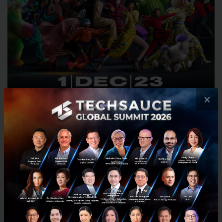
×
สำหรับการเฉลิมฉลองการเปิด ดิ เอ็มสเฟียร์ ได้ผนึกกำลัง
กับ 100 พันธมิตรกับรางวัลมูลค่ารวม 100 ล้านบาท กว่า
1,000 รางวัล ครอบคลุมทุกภาคส่วนธุรกิจ โดยในวันที่ 1-3
ธันวาคม 2566 ทุกคะแนนสะสมจาก 100 พันธมิตร มี
มูลค่าสามารถนำคะแนน 10 คะแนนมาแลกรับบัตรกำนัล
ศูนย์การค้ามูลค่า 100 บาท พร้อมโปรโมชันจากบัตร