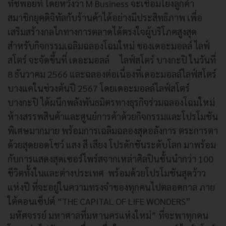
ทัชพอยท์ โดยหวังว่า M Business จะเชื่อมโยงลูกค้า
สมาชิกยุคดิจิทัลกับร้านค้าได้อย่างมีประสิทธิภาพ เพื่อ
เสริมสร้างกลไกทางการตลาดได้ตรงใจผู้บริโภคสูงสุด
สำหรับกิจกรรมเฉลิมฉลองโฉมใหม่ ของเดอะมอลล์ ไลฟ์
สโตร์ จะจัดขึ้นที่ เดอะมอลล์ ไลฟ์สโตร์ บางกะปิ ในวันที่
8 ธันวาคม 2566 และฉลองต่อเนื่องที่เดอะมอลล์ไลฟ์สโตร์
บางแคในช่วงต้นปี 2567 โดยเดอะมอลล์ไลฟ์สโตร์
บางกะปิ ได้ผนึกพลังพันธมิตรทางธุรกิจร่วมฉลองโฉมใหม่
ห้างสรรพสินค้าและศูนย์การค้าด้วยกิจกรรมและโปรโมชัน
พิเศษมากมาย พร้อมการเฉลิมฉลองสุดอลังการ ตระการตา
ด้วยสุดยอดโชว์ แสง สี เสียง โปรดักชันระดับโลก มาพร้อม
กับการแสดงสุดเซอร์ไพร์สจากเหล่าศิลปินชั้นนำกว่า 100
ชีวิตทั้งในและต่างประเทศ พร้อมด้วยโปรโมชันสุดว้าว
แห่งปี ที่จะอยู่ในความทรงจำของทุกคนไปตลอดกาล ภาย
ใต้คอนเซ็ปต์ “THE CAPITAL OF LIFE WONDERS”
มหัศจรรย์ มหาศาลที่มหานครแห่งใหม่” ที่จะพาทุกคน