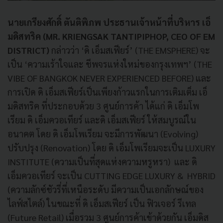
นายเกรียงศักดิ์ ตันติพิภพ ประธานเจ้าหน้าที่บริหาร เอ็
มดิสทริค (MR. KRIENGSAK TANTIPIPHOP, CEO OF EM
DISTRICT)
กล่าวว่า ‘ดิ เอ็มสเฟียร์’ (THE EMSPHERE) จะ
เป็น ‘ความเร้าใจและ ชีพจรแห่งใหม่ของกรุงเทพฯ’ (THE
VIBE OF BANGKOK NEVER EXPERIENCED BEFORE) และ
การเปิด ดิ เอ็มสเฟียร์เป็นเพียงก้าวแรกในการเติมเต็ม เอ็
มดิสทริค ที่ประกอบด้วย 3 ศูนย์การค้า ได้แก่ ดิ เอ็มโพ
เรียม ดิ เอ็มควอเทียร์ และดิ เอ็มสเฟียร์ ให้สมบูรณ์ใน
อนาคต โดย ดิ เอ็มโพเรียม จะมีการพัฒนา (Evolving)
ปรับปรุง (Renovation) โดย ดิ เอ็มโพเรียมจะเป็น LUXURY
INSTITUTE (ความเป็นที่สุดแห่งความหรูหรา) และ ดิ
เอ็มควอเทียร์ จะเป็น CUTTING EDGE LUXURY & HYBRID
(ความลักซ์ชัวรี่ที่เหนือระดับ มีความเป็นเอกลักษณ์ของ
ไลฟ์สไตล์) ในขณะที่ ดิ เอ็มสเฟียร์ เป็น ฟิวเจอร์ รีเทล
(Future Retail) เมื่อรวม 3 ศูนย์การค้าเข้าด้วยกัน เอ็มดิส