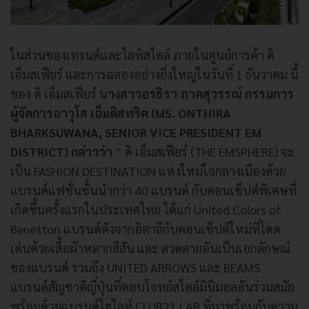
ในส่วนของเทรนด์และไลฟ์สไตล์ ภายในศูนย์การค้า ดิ
เอ็มสเฟียร์ และการฉลองอย่างยิ่งใหญ่ในวันที่ 1 ธันวาคม นี้
ของ ดิ เอ็มสเฟียร์ น
างสาวอรธิรา ภาคสุวรรณ์ กรรมการ
ผู้จัดการอาวุโส เอ็มดิสทริค (MS. ONTHIRA
BHARKSUWANA, SENIOR VICE PRESIDENT EM
DISTRICT) กล่าวว่า
“ ดิ เอ็มสเฟียร์ (THE EMSPHERE) จะ
เป็น FASHION DESTINATION แห่งใหม่ใจกลางเมืองด้วย
แบรนด์แฟชั่นชั้นนำกว่า 40 แบรนด์ กับคอนเซ็ปต์พิเศษที่
เกิดขึ้นครั้งแรกในประเทศไทย ได้แก่ United Colors of
Benetton แบรนด์ดังจากอิตาลีกับคอนเซ็ปต์ใหม่ที่โดด
เด่นด้วยเสื้อผ้าหลากสีสัน และ ลวดลายอันเป็นเอกลักษณ์
ของแบรนด์ รวมถึง UNITED ARROWS และ BEAMS
แบรนด์สัญชาติญี่ปุ่นที่ตอบโจทย์สไตล์มินิมอลอันร่วมสมัย
พร้อมด้วยแบรนด์ไฮไลท์ CLUB21 LAB ที่มาพร้อมกับความ