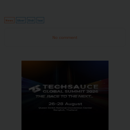
News
Uber
Didi
taxi
No comment