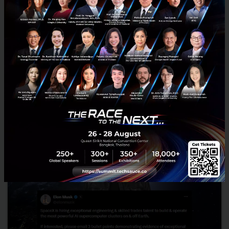
Jeff Dean พนักงานระดับตำนานลาออกไปตั้ง Startup ของตัว
เอง
สั่นสะเทือนวงการไอที Google ปรับทัพ AI ครั้งใหญ่ Demis Hassabis
สละเก้าอี้คุม DeepMind ด้าน Jeff Dean ตำนานพนักงานคนที่ 30
ประกาศลาออกตั้งบริษัทใหม่...
สิงหาคม 6, 2026
| By
Techsauce Team
0
News
google
Jeff Dean
Demis Hassabis