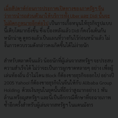
เมื่อสัปดาห์ก่อนการประกาศเปิดทางของภาครัฐฯ จีน
ว่าการนำรถส่วนตัวมาให้บริการทั้ง Uber และ Didi นั้นจะ
ไม่ผิดกฎหมายอีกต่อไป
เป็นการเกื้อหนุนให้ธุรกิจรูปแบบ
นี้เติบโตมากยิ่งขึ้น ซึ่งเบื้องหลังแล้ว Didi ก็คงวิ่งเต้นกัน
หนักน่าดู ดูทรงแล้วเป็นแผนที่วางกันไว้ก่อนหน้าแล้ว ไม่
งั้นการควบรวมดังกล่าวคงเกิดขึ้นได้ไม่ง่ายนัก
สำหรับตลาดจีนแล้ว น้อยนักที่ผู้เล่นจากสหรัฐฯ จะประสบ
ความสำเร็จได้ ไม่ว่าจะเป็นการผูกขาดหลายๆ อย่าง เพื่อผู้
เล่นท้องถิ่น ถ้าไม่โดน Block ก็ต้องขายธุรกิจออกไป อย่างปี
2005 Yahoo! ก็ต้องขายธุรกิจในจีนให้กับ Alibaba Group
Holding ด้วยเงินทุนในยุคนั้นที่ถือว่าสูงมากอย่าง 1 พัน
ล้านเหรียญสหรัฐฯ และนี่เป็นอีกกรณีศึกษาที่จะฉายภาพ
ซ้ำอีกครั้งสำหรับผู้เล่นจากสหรัฐฯ ในแดนมังกร