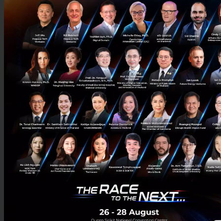
3 เรื่องที่ประเทศไทยต้อง Focus สร้างคน–นวัตกรรม–ปฏิรูป
ระบบราชการ เพื่อยกระดับขีดความสามารถประเทศ
นายอนุทิน ชาญวีรกูล นายกรัฐมนตรีและรัฐมนตรีว่าการกระทรวง
มหาดไทย กล่าวปาฐกถาพิเศษในหัวข้อ “ฝ่าวิกฤติ รับมือระเบียบโลก
ใหม่” ในงาน The INTANIA Forum...
สิงหาคม 6, 2026
| By
Techsauce Team
0
News
ประเทศไทย
เศรษฐกิจไทย