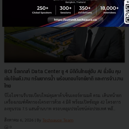
BOI รื้อเกณฑ์ Data Center ชู 4 มิติดันไทยสู่ฮับ AI ยั่งยืน คุม
เข้มใช้พลังงาน ทรัพยากรน้ำ พร้อมตอบโจทย์ชาติ และการจ้างงาน
ไทย
บีโอไอขานรับระเบียบใหม่คุมดาต้าเซ็นเตอร์ตามมติ ครม. เดินหน้ายก
เครื่องเกณฑ์คัดกรองโครงการด้วย 4 มิติ พร้อมเปิดข้อมูล 42 โครงการ
ลงทุนรวม 7.5 แสนล้านบาท ครอบคลุมประโยชน์ต่อประเทศ พลั...
สิงหาคม 6, 2026
| By
Techsauce Team
0