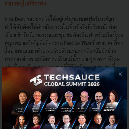
ลงมาอยู่ในชีวิตจริง
Visa Destinations ไม่ได้อยู่แค่บนแพลตฟอร์ม แต่ถูก
ทำให้จับต้องได้ผ่านกิจกรรมในพื้นที่จริงที่เชื่อมนักท่อง
เที่ยวเข้ากับวัฒนธรรมและชุมชนท้องถิ่น สำหรับเมืองไทย
หมุดหมายสำคัญคือกิจกรรม Feel So Thai ที่ทรงวาด ที่พา
สื่อมวลชนและครีเอเตอร์ระดับนานาชาติมาสัมผัสย่าน
ทรงวาด ย่านประวัติศาสตร์ริมแม่น้ำของกรุงเทพฯ ที่โดด
เด่นทั้งสถาปัตยกรรม อาหารที่มีชีวิตชีวา และชุมชนที่
×
กำลังเติบโต
ที่มากกว่าการพาไปเที่ยวคือ วีซ่าจับมือกับร้านค้าท้องถิ่น
ขยายจุดรับชำระเงินดิจิทัลในย่านทรงวาด ทำให้นักท่อง
เที่ยวจ่ายเงินได้สะดวกและมั่นใจขึ้น ขณะที่ธุรกิจรายเล็กก็
เข้าถึงฐานนักท่องเที่ยวต่างชาติและมีที่ยืนในระบบท่อง
เที่ยวขาเข้าได้อย่างเป็นรูปธรรมมากขึ้น