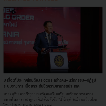
3 เรื่องที่ประเทศไทยต้อง Focus สร้างคน–นวัตกรรม–ปฏิรูป
ระบบราชการ เพื่อยกระดับขีดความสามารถประเทศ
นายอนุทิน ชาญวีรกูล นายกรัฐมนตรีและรัฐมนตรีว่าการกระทรวง
มหาดไทย กล่าวปาฐกถาพิเศษในหัวข้อ “ฝ่าวิกฤติ รับมือระเบียบโลก
ใหม่” ในงาน The INTANIA Forum...