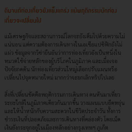
ดีมานด์ท่องเที่ยวยังแข็งแกร่ง แม้พฤติกรรมนักท่อง
เที่ยวจะเปลี่ยนไป
แม้เศรษฐกิจและสถานการณ์โลกจะยังเต็มไปด้วยความไม่
แน่นอน แต่ความต้องการเดินทางในเอเชียแปซิฟิกยังไม่
แผ่ว ข้อมูลจากวีซ่ายืนยันว่าการท่องเที่ยวยังเป็นหนึ่งใน
หมวดใช้จ่ายหลักของผู้บริโภคในภูมิภาค และเมื่อเจอ
ปัจจัยกดดัน นักท่องเที่ยวส่วนใหญ่เลือกปรับแผนหรือ
เปลี่ยนไปจุดหมายใหม่ มากกว่าจะยกเลิกทริปไปเลย
สิ่งที่เปลี่ยนชัดคือพฤติกรรมการเดินทาง คนหันมาเที่ยว
ระยะใกล้ในภูมิภาคเดียวกันมากขึ้น วางแผนแบบยืดหยุ่น
และให้น้ำหนักกับความสะดวกในชีวิตประจำวัน ทั้งการ
ชำระเงินที่ปลอดภัยและการเดินทางที่คล่องตัว โดยเม็ด
เงินยังกระจุกอยู่ในเมืองหลักอย่างกรุงเทพฯ ภูเก็ต