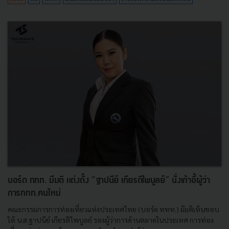
บอร์ด ททท. มีมติ แต่งตั้ง “ฐาปนีย์ เกียรติไพบูลย์” นั่งเก้าอี้ผู้ว่า
การททท.คนใหม่
คณะกรรมการการท่องเที่ยวแห่งประเทศไทย (บอร์ด ททท.) มีมติเห็นชอบ
ให้ น.ส.ฐาปนีย์ เกียรติไพบูลย์ รองผู้ว่าการด้านตลาดในประเทศ การท่อง