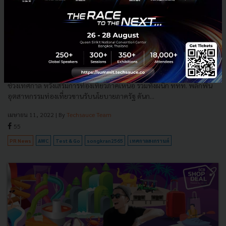
AWC ผนึก ททท. พลิกฟื้นอุตสาหกรรมท่องเที่ยวไทย พร้อมเปิด
ตัว โรงแรม มีเลีย เชียงใหม่ ขานรับ นทท. ช่วงเทศกาล
AWC เปิดตัว “โรงแรม มีเลีย เชียงใหม่” ขานรับนักท่องเที่ยวไทย-ต่างชาติ
ช่วงเทศกาล หวังเสริมการท่องเที่ยวภาคเหนือ รวมทั้งผนึก ททท. พลิกฟื้น
อุตสาหกรรมท่องเที่ยวขานรับนโยบายภาครัฐ ดันก...
เมษายน 11, 2022
| By
Techsauce Team
55
PR News
AWC
Test & Go
songkran2565
เทศกาลสงกรานต์