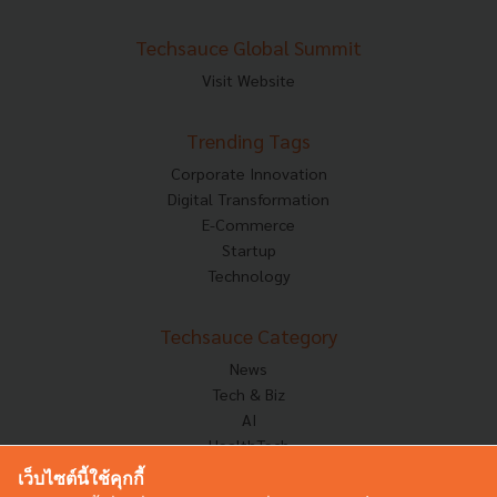
Techsauce Global Summit
Visit Website
Trending Tags
Corporate Innovation
Digital Transformation
E-Commerce
Startup
Technology
Techsauce Category
News
Tech & Biz
AI
HealthTech
Exec Insight
เว็บไซต์นี้ใช้คุกกี้
Corp Innov