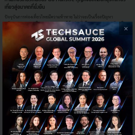
เที่ยวสู่อนาคตที่ยั่งยืน
ปัจจุบันการท่องเที่ยวไทยมีความท้าทาย ไม่ว่าจะเป็นเรื่องปัญหา
ทรัพยากรธรรมชาติ การกระจายรายได้อย่างทั่วถึง และการยกระดับบริการ
×
ให้ตอบรับเทรนด์โลกในปัจจุบัน ทำไมแนวทาง Go Holistic จึงเ...
กันยายน 15, 2022
| By
Techsauce Team
12
Tech & Biz
Sustainable Focus
tourism
tagthai
abac2022
apec-2022