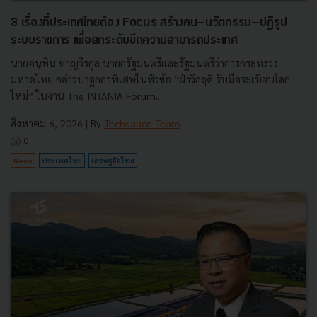
3 เรื่องที่ประเทศไทยต้อง Focus สร้างคน–นวัตกรรม–ปฏิรูป
ระบบราชการ เพื่อยกระดับขีดความสามารถประเทศ
นายอนุทิน ชาญวีรกูล นายกรัฐมนตรีและรัฐมนตรีว่าการกระทรวง
มหาดไทย กล่าวปาฐกถาพิเศษในหัวข้อ “ฝ่าวิกฤติ รับมือระเบียบโลก
ใหม่” ในงาน The INTANIA Forum...
สิงหาคม 6, 2026
| By
Techsauce Team
0
News
ประเทศไทย
เศรษฐกิจไทย