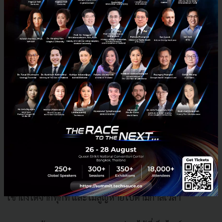
สมาคมผู้ดูแลเว็บไทย จัดทำเว็บไซต์ "สารานุกรมของพ่อ"
รวบรวมพระบรมฉายาลักษณ์และเรื่องราวของโครงการ
พระราชดำริต่างๆ เพื่อรวบรวมภาพถ่ายและเรื่องราวที่น่า
ประทับใจ ในตลอดระยะเวลา 70 ปีที่พระบาทสมเด็จพระ
ปรมินทรมหาภูมิพลอดุลยเดชทรงครองสิริราชสมบัติ มา
เผยเผยแพร่และจัดเก็บไว้ในรูปแบบที่ประชาชนสามารถ
เข้าถึงได้จากทุกที่ และไม่สูญหายไปตามกาลเวลา