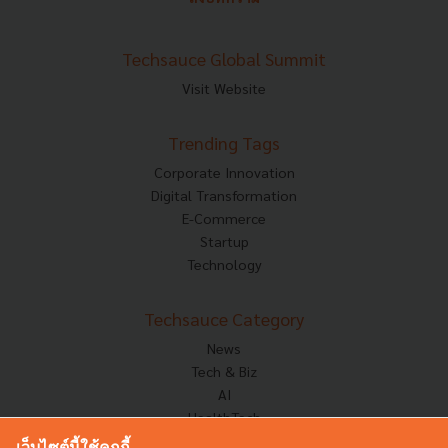
Techsauce Global Summit
Visit Website
Trending Tags
Corporate Innovation
Digital Transformation
E-Commerce
Startup
Technology
Techsauce Category
News
Tech & Biz
AI
HealthTech
Exec Insight
เว็บไซต์นี้ใช้คุกกี้