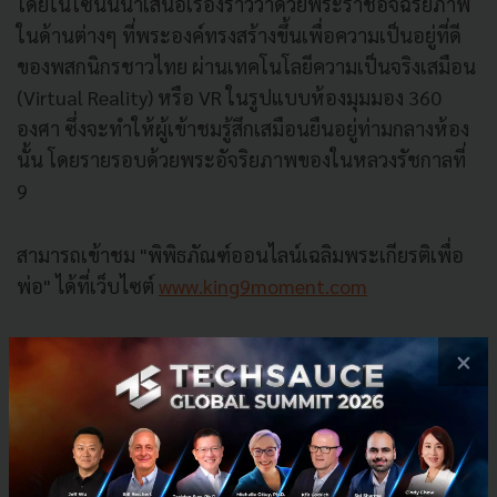
โดยในโซนนี้นำเสนอเรื่องราวว่าด้วยพระราชอัจฉริยภาพ
ในด้านต่างๆ ที่พระองค์ทรงสร้างขึ้นเพื่อความเป็นอยู่ที่ดี
ของพสกนิกรชาวไทย ผ่านเทคโนโลยีความเป็นจริงเสมือน
(Virtual Reality) หรือ VR ในรูปแบบห้องมุมมอง 360
องศา ซึ่งจะทำให้ผู้เข้าชมรู้สึกเสมือนยืนอยู่ท่ามกลางห้อง
นั้น โดยรายรอบด้วยพระอัจริยภาพของในหลวงรัชกาลที่
9
สามารถเข้าชม "พิพิธภัณฑ์ออนไลน์เฉลิมพระเกียรติเพื่อ
พ่อ" ได้ที่เว็บไซต์
www.king9moment.com
×
Father.in.th สารานุกรมของพ่อ