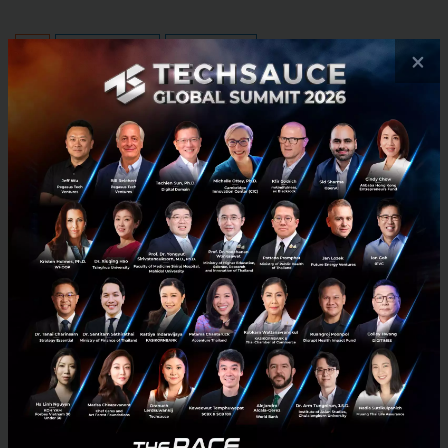
News
krungthai-compass
food traceability
×
No comment