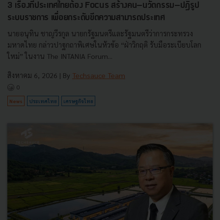
3 เรื่องที่ประเทศไทยต้อง Focus สร้างคน–นวัตกรรม–ปฏิรูป
ระบบราชการ เพื่อยกระดับขีดความสามารถประเทศ
นายอนุทิน ชาญวีรกูล นายกรัฐมนตรีและรัฐมนตรีว่าการกระทรวง
มหาดไทย กล่าวปาฐกถาพิเศษในหัวข้อ “ฝ่าวิกฤติ รับมือระเบียบโลก
ใหม่” ในงาน The INTANIA Forum...
สิงหาคม 6, 2026
| By
Techsauce Team
0
News
ประเทศไทย
เศรษฐกิจไทย