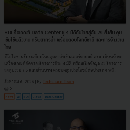
BOI รื้อเกณฑ์ Data Center ชู 4 มิติดันไทยสู่ฮับ AI ยั่งยืน คุม
เข้มใช้พลังงาน ทรัพยากรน้ำ พร้อมตอบโจทย์ชาติ และการจ้างงาน
ไทย
บีโอไอขานรับระเบียบใหม่คุมดาต้าเซ็นเตอร์ตามมติ ครม. เดินหน้ายก
เครื่องเกณฑ์คัดกรองโครงการด้วย 4 มิติ พร้อมเปิดข้อมูล 42 โครงการ
ลงทุนรวม 7.5 แสนล้านบาท ครอบคลุมประโยชน์ต่อประเทศ พลั...
สิงหาคม 6, 2026
| By
Techsauce Team
0
News
AI
BOI
Cloud
Data Center