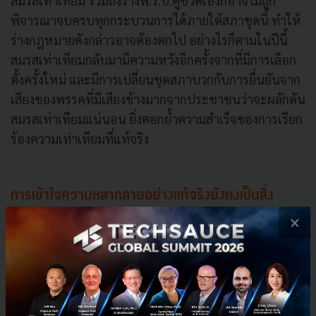
สมรสเท่าเทียม รวมถึงร่างพ.ร.บ.คู่ชีวิตเองก็อาจไม่ถูก
พิจารณาจบครบทุกกระบวนการได้ภายใต้สภาชุดนี้ ทำให้
ร่างกฎหมายดังกล่าวอาจต้องตกไป อย่างไรก็ตามในปีนี้
สมรสเท่าเทียมกลับมามีความหวังอีกครั้งจากที่มีการเลือก
ตั้งครั้งใหม่ และมีการเปลี่ยนชุดสภาบวกกับการยื่นยันจาก
เสียงของพรรคที่มีเสียงข้างมากจากประชาชนว่าจะผลักดัน
สมรสเท่าเทียมแน่นอน ยิ่งตอกย้ำความสำเร็จของการเรียก
ร้องความเท่าเทียมที่แท้จริง
การเข้าใจความหลากลายอย่างแท้จริงยังคงเป็นสิ่ง
สำคัญ
×
เมื่อก้าวเข้าเดือนมิถุนายน เราจะเห็นหลายๆ องค์กรและ
แบรนด์เปลี่ยนรูปโปรไฟล์ เปลี่ยนรูปโลโก้เป็นสีรุ้ง หรือ
ทำการตลาดที่สินค้ามีลวดลายสีรุ้งประดับ เพื่อที่จะต้อนรับ
เทศกาล Pride Month หรือเดือนแห่งการเฉลิมฉลองความ