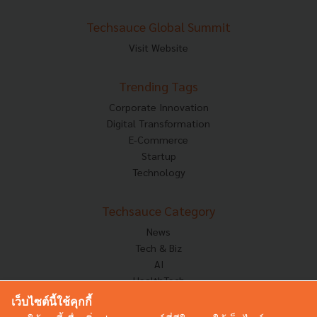
Techsauce Global Summit
Visit Website
Trending Tags
Corporate Innovation
Digital Transformation
E-Commerce
Startup
Technology
Techsauce Category
News
Tech & Biz
AI
HealthTech
Exec Insight
เว็บไซต์นี้ใช้คุกกี้
Corp Innov