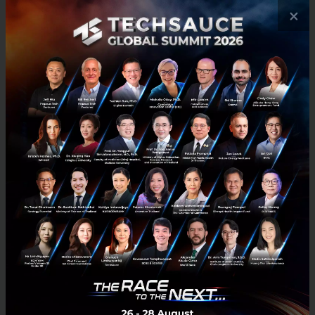
กรณีที่ได้รับการยกเว้น ซึ่งก่อนที่จะใช้เทคโนโลยีนี้ จำเป็น
×
ต้องได้รับอนุญาตจากศาล และสามารถใช้ได้เฉพาะกับ
อาชญากรรมบางประเภทตามที่กำหนดไว้ในรายการ
เท่านั้น
โดยกฎหมายได้กำหนดวัตถุประสงค์ในการใช้งานระบบ
ระบุตัวตนด้วยไบโอเมตริกซ์ ไว้ดังนี้
ใช้เพื่อค้นหาบุคคลที่ตกเป็นเหยื่อของอาชญากรรม
เช่น การลักพาตัว การค้ามนุษย์ หรือการแสวงหาผล
ประโยชน์ทางเพศ
ใช้เพื่อป้องกันภัยคุกคามจากการก่อการร้าย
(เหตุการณ์อันตรายที่ใกล้จะเกิดขึ้นและสามารถระบุ
ได้อย่างชัดเจน)
ใช้เพื่อค้นหาหรือระบุบุคคลที่ต้องสงสัยว่าก่อ
อาชญากรรมร้ายแรงบางอย่าง
เช่น การก่อการร้าย