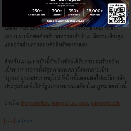
การค้ามนุษย์ การแสวงหาผลประโยชน์ทางเพศ การ
ฆาตกรรม หรือการลักพาตัว
นอกจากนี้ประชาชนจะมีสิทธิยื่นเรื่องร้องเรียนเกี่ยวกับ
ระบบ AI เพื่อขอคำอธิบายหากสงสัยว่า AI มีความเสี่ยงสูง
และอาจส่งผลกระทบต่อสิทธิของตนเอง
สำหรับ AI Act ฉบับนี้จำเป็นต้องได้รับการยอมรับอย่าง
เป็นทางการจากทั้งรัฐสภาและสภาจึงจะกลายเป็น
กฎหมายของสหภาพยุโรป ซึ่งในขั้นตอนต่อไปจะมีการจัด
ประชุมขึ้นเพื่อให้รัฐสภาลงคะแนนเสียงในกฏหมายฉบับนี้
อ้างอิง:
theguardian
,
europarl.europa
,
europetouch
News
ai
AI ACT