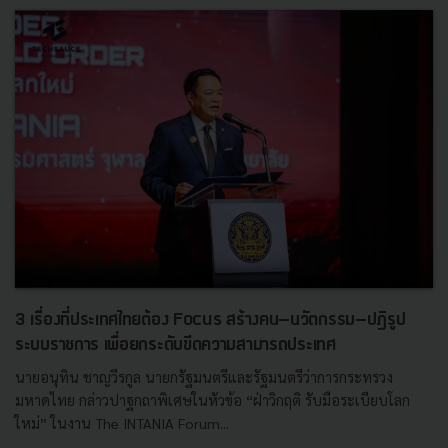
3 เรื่องที่ประเทศไทยต้อง Focus สร้างคน–นวัตกรรม–ปฏิรูป
ระบบราชการ เพื่อยกระดับขีดความสามารถประเทศ
นายอนุทิน ชาญวีรกูล นายกรัฐมนตรีและรัฐมนตรีว่าการกระทรวง
มหาดไทย กล่าวปาฐกถาพิเศษในหัวข้อ “ฝ่าวิกฤติ รับมือระเบียบโลก
ใหม่” ในงาน The INTANIA Forum...