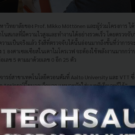
าวิทยาลัยของ Prof. Mikko Möttönen และผู้ร่วมโครงการ ได้ร่
โนสเกลที่มีความไวสูงและทำงานได้อย่างรวดเร็ว โดยตรวจจับร
วามเป็นจริงแล้ว รังสีที่ตรวจจับได้นั้นอ่อนมากถึงขั้นที่ว่าการ
ง 1 องศาเซลเซียสในเตาไมโครเวฟ จะต้องใช้พลังงานมากกว่าป
นคือเลข 5 ตามมาด้วยเลข 0 อีก 25 ตัว
ย์สาขาเทคโนโลยีควอนตัมที่ Aalto University และ VTT ซึ่งยัง
ว่า “อุปกรณ์นี้ขนาดเล็กมาก แทบจะยัดใส่แบคทีเรียเลยก็ได้”
หม่นี้วัดระดับพลังงานของโฟตอนได้แม่นยำและเร็วกว่าที่เคย ซึ่ง
พิวเตอร์ เพราะการวัดพลังงานคิวบิต หรือ ควอนตัมบิต เป็น
ากนี้ อุปกรณ์ดังกล่าวยังมีขนาดเล็ก พร้อมผนวกเข้ากับหน่
ทันที ซึ่งช่วยกรุยทางสู่การใช้งานในโลกจริง