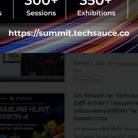
กรุงเทพโปรดิ๊วส x Esri ใช้ดาว
พิกัดแปลงปลูก ดันเกษตรโปร่งใ
กรุงเทพโปรดิ๊วส ผนึก Esri Thaila
อัจฉริยะ 'ArcGIS' และภาพถ่ายดาว
ปลูกวัตถุดิบอาหารสัตว์ ยกระดับค
มาตรฐานค้าโลก EUDR พร้อมลดต้นท
สิงหาคม 7, 2026
| By
Techsauce
0
PR News
arcgis
SIX Network และ Techsauc
มือปีที่ 4 นำ NFT Treasure
ระดับประสบการณ์ดิจิทัลใน T
Summit 2026
SIX Network ผนึกกำลังกับ Techsa
Techsauce Global Summit 2026 ภ