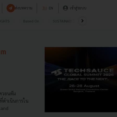
ส่งบทความ
TH
EN
เข้าสู่ระบบ
UGHTS
Based On
SUSTAINABLE
VIDEOS
P
um
านควอนตัม
ที่ดำเนินการใน
nland