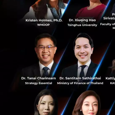
Dr Kuan Yen Tan ผู้ร
ความคืบหน้าอันน่
ในการยกระดับเทคโน
0
เทคโนโลยีจากการวิ
3
IQM เป็นตัวอย่างอ
ให้เห็นวิธีเร่งนำ
ยุโรปภายในเวลาอันส
พาณิชย์แล้ว บริษัท
ดึงดูดวิศวกรสายควอน
ศักยภาพในการประส
ความก้าวหน้าอันร