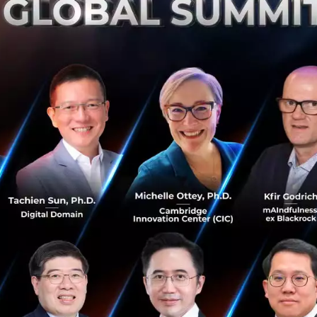
สอบเครื่องมือตรวจจับดังกล่าวโดยใช้พัลลาเดียมทอง” M.Sc. Ro
านบนวารสาร Nature ที่เพิ่งมาทำงานกับ IQM กล่าว “อุปกรณ์น
้ว่าจะทำให้ดีขึ้นได้อีกอย่างไร เราจึงได้นำกราฟีนมาใช้แทน จนไ
กว่าเดิม ที่ทำงานได้เร็วและดีขึ้นมาก ถึงขั้นที่ว่าสามารถใช้อ
อันเป็นรากฐานของหน่วยประมวลผลควอนตัมแบบตัวนำยิ่งยวด” 
ือกับคณะวิจัย NANO ของศาสตราจารย์ Pertti Hakonen ที่ A
มหาวิทยาลัย National University of Singapore
IQM
ิวเตอร์อย่างที่ IQM ได้พัฒนาขึ้นนั้น เทคโนโลยีตรวจจับดั
ทนที่เครื่องอ่านทั่วไป และเปิดโอกาสสู่การยกระดับหน่วยปร
ค่อนข้างเล็ก และในฐานะที่อยู่ ณ จุดศูนย์กลางของวงการคว
ก้าวหน้านี้ไปสร้างรายได้ ผ่านความร่วมมืออย่างใกล้ชิดกับ