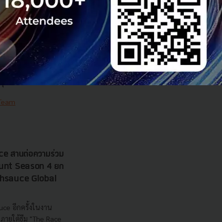
เทียม ArcGIS ส่อง
ส
nd นำระบบแผนที่
เทียม ตรวจพิกัดแปลง
วามโปร่งใส ตอบโจทย์
ุนก...
 Team
e สานต่อความร่วม
 Hunt Season 4 ยก
echsauce Global
uce อีกครั้งในงาน
ายใต้ธีม "The Race