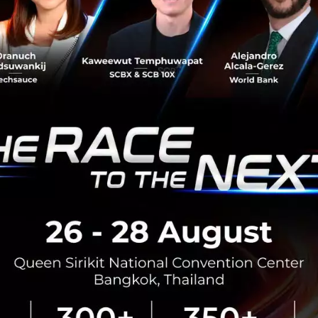
กล้ชิดกับแวดวงวิชาการ โดยแท้จริงแล้ว IQM ผนวกรวมอย่างล้
ส่วนใหญ่ของบริษัทก็มีภูมิหลังทางการวิจัย ทั้งนี้ ทีมงานของ
ตร์รวมกันแล้วกว่า 640 ฉบับ และถูกอ้างอิงแล้วกว่า 27,000 ค
่อเป็นบริษัทควอนตัมคอมพิวเตอร์แห่งภาคพื้นยุโรป และกระชั
งยุโรปต่อไป
Nature ได้ที่:
https://www.nature.com/articles/s41586-
ter
No comment
RTICLE