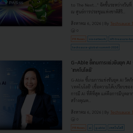
to The Next…" จัดขึ้นระหว่างวันท
ณ ศูนย์การประชุมแห่งชาติสิริ...
สิงหาคม 6, 2026
| By
Techsauce
0
PR News
six-network
nft-treasure-hu
techsauce-global-summit-2026
G-Able ชี้เกมการแข่งขันยุค AI วัด
'เทคโนโลยี'
G-Able ชี้เกมการแข่งขันยุค AI วัดกัน
'เทคโนโลยี' เชื่อความได้เปรียบขององ
การมี AI ที่ดีที่สุด แต่คือการมีบุคลา
สร้างคุณค...
สิงหาคม 6, 2026
| By
Techsauce
0
PR News
ai
g-able
เทคโนโลยี