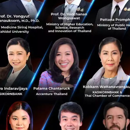
่วมก่อตั้ง IQM ซึ่งมีส่วนร่วมในงานวิจัยนี้เช่นกัน อธิบายว่า “เรา
าตื่นเต้นในวงการเทคโนโลยีควอนตัม โดย IQM ไม่หยุดที่จะม
โลยีควอนตัมคอมพิวเตอร์ และอุปกรณ์ตรวจจับรุ่นใหม่นี้ก็เป็
จัยชั้นเลิศ
ันดีที่สะท้อนให้เห็นเรื่องราวการถ่ายโอนเทคโนโลยีที่ประสบค
ผลงานวิจัยไปสร้างรายได้ IQM ได้กลายเป็นบริษัทควอนตัมคอมพิ
ั้น และขณะนี้ก็ได้มุ่งสู่การวางจำหน่ายควอนตัมคอมพิวเตอร์เ
ได้วางรากฐานอันแข็งแกร่งในวงการ ซึ่งไม่ได้เป็นผลจากการที่
ตัมระดับหัวกะทิที่ทุกวันนี้มีอยู่ไม่มากได้เพียงเท่านั้น แต่ยัง
านงานกับมหาวิทยาลัยและพันธมิตรภาคอุตสาหกรรมทั่วยุโร
วดเร็วและความเป็นเลิศของ IQM ในวงการประมวลผลระดับคว