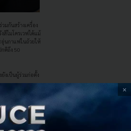
วมกันสร้างเครื่อง
ังสีไมโครเวฟได้แม้
จะอุ่นกาแฟในถ้วยให้
กติถึง 50
เป็นผู้ร่วมก่อตั้ง
×
เป็นสิ่งจำเป็น
ส่วนสำคัญของอัลกอ
วยประมวลผลควอนตัม