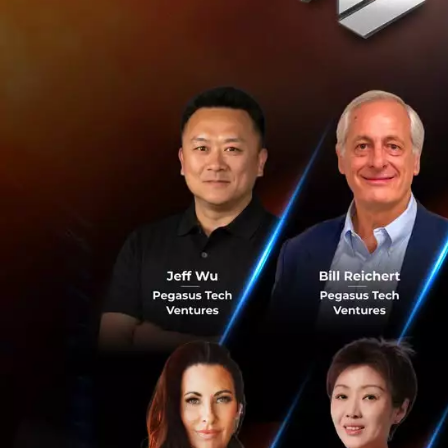
“เราได้เริ่มการทด
นิพนธ์หลักของรายง
เดียวกันเราก็ได้รู
อุปกรณ์ตรวจจับที่ดี
แบบตัวนำยิ่งยวด 
ผลงานจากความร่วมม
รวมถึงกับ VTT และ
เร่งการพัฒนาที่ 
สำหรับควอนตัมคอมพ
ใช้ประโยชน์เพื่อแ
อนาคตเพราะมีขนาด
IQM ก็พร้อมนำความ
ในพื้นที่