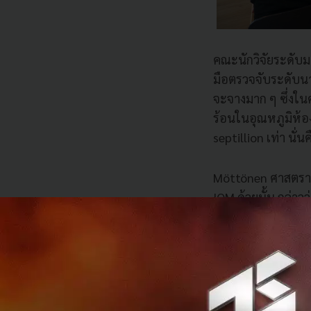
คณะนักวิจัยระดับมห
มือตรวจจับระดับนา
จะจางมาก ๆ ซึ่งในค
ร้อนในอุณหภูมิห้อ
septillion เท่า นั่
Möttönen ศาสตราจาร
IQM ด้วยนั้น กล่าว
เครื่องมือตรวจจับใ
สำหรับควอนตัมคอม
รึทึมควอนตัม นอกจ
แบบตัวนำยิ่งยวดได้