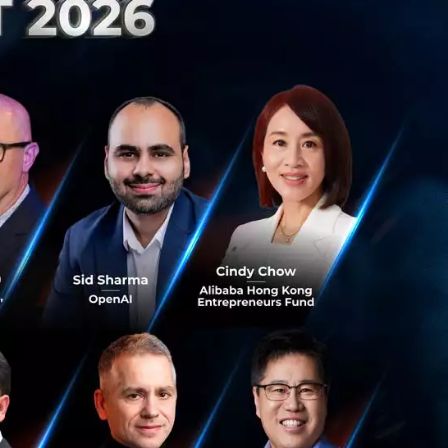
ope Kokkoniemi ผู้
ี้ได้ผล แต่ขณะ
ด้ผลลัพธ์ออกมาเป็น
่านสถานะของคิวบิต
นอกจากนี้ ยังเป็น
alto University
งกล่าวสามารถนำไป
ะมวลผลควอนตัมใน
อนตัมในฟินแลนด์
ระบบนิเวศควอนตัม