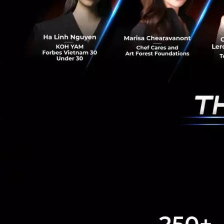
ความร่วมมืออย่างใ
วิชาการ และพนักงาน
บทความทางวิทยาศาส
IQM มีเป้าหมายเพื
ทีมวิจัยแถวหน้าขอ
ดูบทความในวารสาร 
PR News
Quantum compu
RELATED A