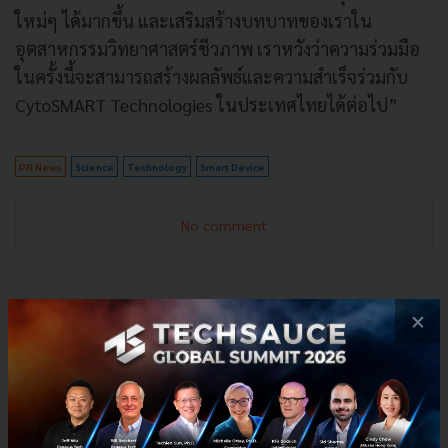
ใหม่ๆ ได้มากขึ้น และเสริมสร้างบทบาทของเราใน
อุตสาหกรรมวิทยาศาสตร์ชีวภาพ เราหวังว่าความร่วมมือ
ในครั้งนี้จะสามารถสร้างผลลัพธ์และความสำเร็จร่วมกับ
CytoSMART Technologies ในประเทศไทยได้ต่อไป”
PR News
Science
Technology
Smart Device
No comment
×