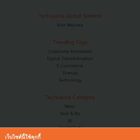
Techsauce Global Summit
Visit Website
Trending Tags
Corporate Innovation
Digital Transformation
E-Commerce
Startup
Technology
Techsauce Category
News
Tech & Biz
AI
HealthTech
Exec Insight
เว็บไซต์นี้ใช้คุกกี้