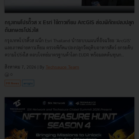
กรุงเทพโปรดิ๊วส x Esri ใช้ดาวเทียม ArcGIS ส่องพิกัดแปลงปลูก
ดันเกษตรโปร่งใส
กรุงเทพโปรดิ๊วส ผนึก Esri Thailand นำระบบแผนที่อัจฉริยะ 'ArcGIS'
และภาพถ่ายดาวเทียม ตรวจพิกัดแปลงปลูกวัตถุดิบอาหารสัตว์ ยกระดับ
ความโปร่งใส ตอบโจทย์มาตรฐานค้าโลก EUDR พร้อมลดต้นทุนก...
สิงหาคม 7, 2026
| By
Techsauce Team
0
PR News
arcgis