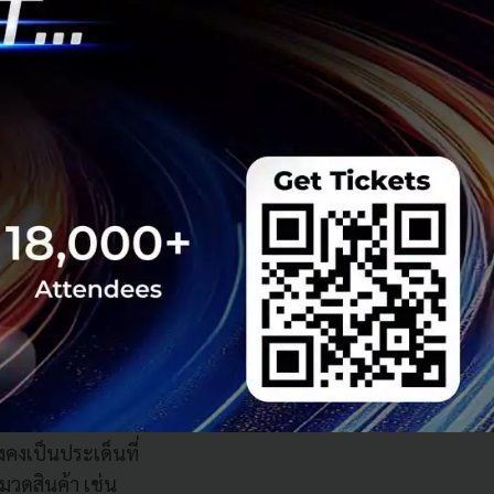
ซึ่งมีพรรคเดโมแค
 โดยเฉพาะประเด็น
อกตั้ง
บดีสหรัฐฯ จะต้อง
าผู้แทนราษฎร
กวุฒิสภาทั้งหมด
วมมือ ความเสี่ยง
ิกสภาผู้แทนราษฎร
บดีก็ตาม
ีแนวโน้มส่งผลกระ
ทางการค้ายังคง
คงเป็นประเด็นที่
วดสินค้า เช่น