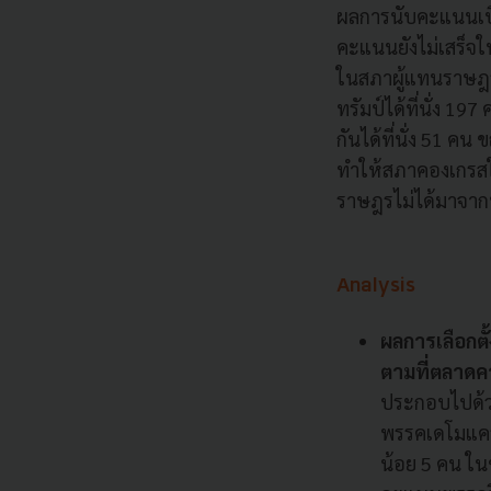
ผลการนับคะแนนเบื้
คะแนนยังไม่เสร็จใ
ในสภาผู้แทนราษฎรซึ
ทรัมป์ได้ที่นั่ง 1
กันได้ที่นั่ง 51 ค
ทำให้สภาคองเกรสใน
ราษฎรไม่ได้มาจาก
Analysis
ผลการเลือกต
ตามที่ตลาด
ประกอบไปด้ว
พรรคเดโมแครตไ
น้อย 5 คน ในข