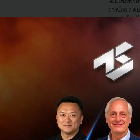
คะแนนพรรครีพ
ย่างน้อย 2 คน
ตลาดหลักทรั
ในเชิงบวกจากก
สหรัฐฯ ปิดตล
ค่าเล็กน้อยมา
ผลการเลือกต
การค้าเป็น
ผู้แทนราษฎร
กีดกันทางการ
กฎหมายการค้
สหรัฐฯ (Trad
ผ่านการรับรอ
ความสัมพันธ์
มาตรการขึ้นภ
ต้องกันในประ