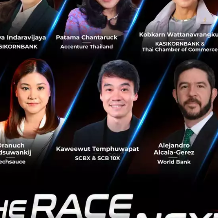
รัฐโดยตรงภายใต้อำนาจของฝ่ายบริหารที่ไม่ต้องผ่านการเห
ตาม บางนโยบายที่ยังคงต้องผ่านสภาคองเกรสมีแนวโน้มใช้เวล
่น นโยบายการปฏิรูปภาษี และงบประมาณรายจ่ายภาครัฐ ซึ่งฝ
จะต้องทำงานหนักขึ้นในการล็อบบี้นโยบายต่างๆ หากต้องการ
การปฏิรูปภาษี (tax reform 2.0)
เป็นนโยบายที่เสนอโดยพรรค
่องขยายการลดภาษีบุคคลธรรมดาและเพิ่มค่าลดหย่อนเพื่อกระตุ
เอียดพรรครีพับลิกันต้องการให้การลดภาษีนั้นเป็นการลดแบบถ
นถึงปี 2025 สำหรับ the Tax Cuts and Jobs Act of 2017) 
่สนับสนุนการลดภาษีเป็นการถาวร การออกนโยบายภาษีส่วนเพิ่
คในการผ่านร่างกฎหมายในสภาคองเกรส
าณรายจ่ายภาครัฐ
มีความเสี่ยงที่สภาคองเกรสจะไม่สามาร
ิหารของประธานาธิบดีได้ตามกำหนดเวลาจนนำไปสู่การปิดทำ
government shutdown) ซึ่งรวมถึงประเด็นการขยายเพดานหน
US debt ceiling) ในปี 2019 ด้วย
ตจะหาทางตรวจสอบประธานาธิบดีมากขึ้น แต่ความเสี่ยง