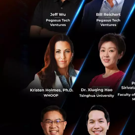
เทคโนโลยี ผ
ประเด็นความเส
ก็ตาม หากเห
ประธานาธิบดี
ถัดไปมีแนวโน
มา
การออกร่างกฎ
government 
ผ่านสภาคองเ
พรรครีพับลิก
ปัดตกในวุฒิส
ประนีประนอมก
ความเห็นชอบ
0
ร่างกฎหมายท
อำนาจซึ่งกัน
ช่วง 2 ปีที่ผ