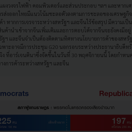
แผงวงจรไฟฟ้า คอมพิวเตอร์และส่วนประกอบ ฯลฯ และหากเศรษ
รส่งออกไทยมีแนวโน้มชะลอตัวลงตามการชะลอของเศรษฐกิจจี
 หากการเจรจาระหว่างสหรัฐฯ และจีนไร้ข้อสรุป มีความเป็นไ
ินค้านำเข้าจากจีนเพิ่มเติมและการตอบโต้จากจีนจะยังคงมีอยู่ ธ
รัฐฯ และจีนจำเป็นต้องติดตามทิศทางนโยบายการค้าของสหรัฐ
ดยเฉพาะอาจมีการประชุม G20 นอกรอบระหว่างประธานาธิบดีทร
ผิง ที่อาร์เจนตินาซึ่งจัดขึ้นในวันที่ 30 พฤศจิกายนนี้ โดยกำห
ทางการค้าระหว่างสหรัฐฯ และจีน