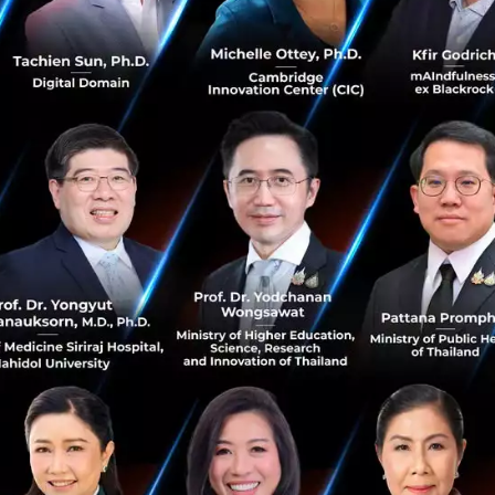
นวกกับความต้องการลดการขาดดุลทางการค้ากับจีนของประธานา
ี่ยงสงครามการค้าสหรัฐฯ และจีนยังคงมีแนวโน้มที่จะรุนแรงยัง
็นว่ามาตรการกีดกันทางการค้าส่งผลกระทบรุนแรงต่อเศรษฐกิจ
ทรัมป์อาจมีท่าทีลดความรุนแรงลง เนื่องจากการขึ้นภาษีนำเข้
้มกระทบหมวดสินค้าอุปโภคบริโภคในสัดส่วนที่สูงกว่าการขึ้น
หมายใหม่มีแนวโน้มยืดเยื้อและใช้เวลาในการเจรจา รวมถึงเ
shutdown ในระยะต่อไป และฝ่ายบริหารมีแนวโน้มออกคำสั
กรสมากขึ้น
เมื่อพรรคเดโมแครตได้เสียงข้างมากในสภาผู้แท
ันครองเสียงข้างมากในวุฒิสภา ทำให้กฎหมายที่ผ่านสภาผู้แท
ภาสูงขึ้น ฉะนั้นการออกกฎหมายภายหลังการเลือกตั้งจะมีแนวโ
ันในสภาคองเกรสมากขึ้น ซึ่งหากพรรครีพับลิกันต้องการให้ร
ในสภาผู้แทนราษฎรอาจต้องแลกกับการยอมแก้ไขรายละเอียด
ี่เสนอโดยพรรคเดโมแครตผ่านความเห็นชอบในวุฒิสภา เป็
และกัน แต่จะส่งผลให้การผ่านร่างกฎหมายใหม่ในสภาคองเกรสม
่านมา ทำให้มีแนวโน้มที่ประธานาธิบดีทรัมป์จะแก้ปัญหาด้วยวิธีกา