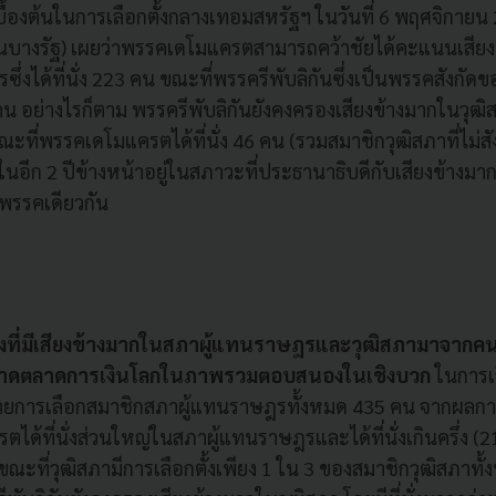
องต้นในการเลือกตั้งกลางเทอมสหรัฐฯ ในวันที่ 6 พฤศจิกายน
นบางรัฐ) เผยว่าพรรคเดโมแครตสามารถคว้าชัยได้คะแนนเสียงคร
่งได้ที่นั่ง 223 คน ขณะที่พรรครีพับลิกันซึ่งเป็นพรรคสังกัด
97 คน อย่างไรก็ตาม พรรครีพับลิกันยังคงครองเสียงข้างมากในวุฒิ
น ขณะที่พรรคเดโมแครตได้ที่นั่ง 46 คน (รวมสมาชิกวุฒิสภาที่ไม่
อีก 2 ปีข้างหน้าอยู่ในสภาวะที่ประธานาธิบดีกับเสียงข้างม
พรรคเดียวกัน
ั้งที่มีเสียงข้างมากในสภาผู้แทนราษฎรและวุฒิสภามาจากค
คาดตลาดการเงินโลกในภาพรวมตอบสนองในเชิงบวก
ในการเลื
ยการเลือกสมาชิกสภาผู้แทนราษฎรทั้งหมด 435 คน จากผลก
ด้ที่นั่งส่วนใหญ่ในสภาผู้แทนราษฎรและได้ที่นั่งเกินครึ่ง (
ณะที่วุฒิสภามีการเลือกตั้งเพียง 1 ใน 3 ของสมาชิกวุฒิสภาทั้