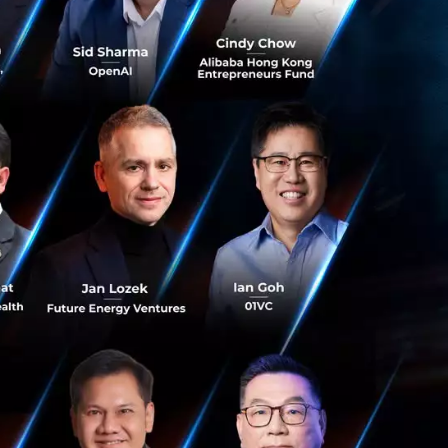
ธิบดีทรัมป์ ทำให้
มีอยู่ อย่างไร
สหรัฐฯ
าสินค้าจีนในระยะ
ภาษีในรอบที่ผ่าน
พิ่มความเสี่ยง
่งพิเศษโดยไม่
นราษฎร ขณะที่
นราษฎรมีโอกาสถูก
น้มต้องใช้การ
่างกฎหมายได้รับ
บางส่วนหรือให้
นไปในแนวทางคาน
ีความล่าช้ากว่า
รใช้คำสั่งพิเศษสั่ง