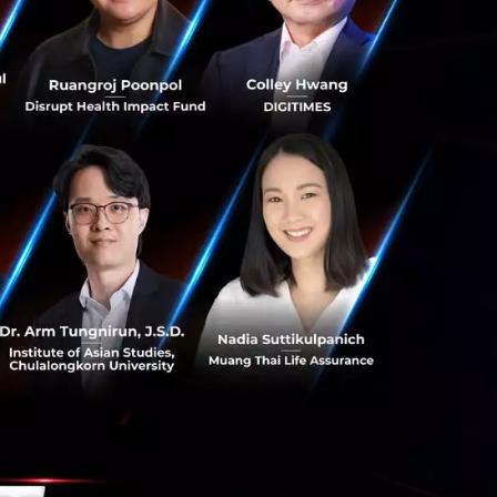
็นชอบจากสภาคองเก
านานขึ้นและมีความ
่ายบริหารของ
ให้ผ่านสภาผู้แทน
รีพับลิกัน ซึ่ง
้นการบริโภค โดย
าวร (จากเดิมที่
แต่พรรคเดโมแครตมี
มนี้จึงอาจพบ
ถตกลงงบประมาณกับ
การของหน่วยงา
ี้สาธารณะของ
ต่อประเด็นการ