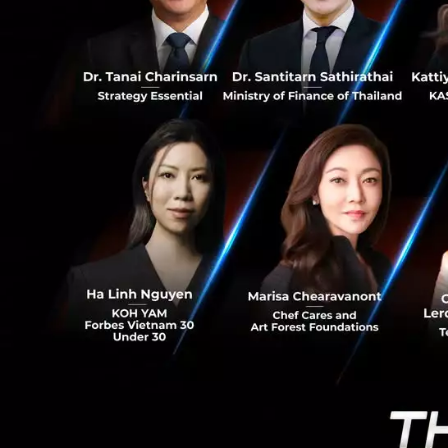
การหน่วยงาน
13
รส อย่างไรก็
ไม่แน่นอน เช
ประธานาธิบดี
ราษฎร
นโยบาย
เน้นเรื
ในรายละ
ลดภาษีจ
ท่าทีไม
อุปสรร
งบประม
ฝ่ายบร
นรัฐฯ (
สหรัฐฯ (
พรรคเดโมแคร