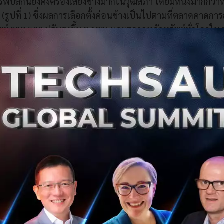
ับลิกันยังคงครองเสียงข้างมากในวุฒิสภา โดยมีที่นั่งมากก
 (รูปที่ 1) ซึ่งผลการเลือกตั้งค่อนข้างเป็นไปตามที่ตลาดคาดการณ
พย์ S&P 500 ปรับสูงขึ้น 2.12% และตลาดหลักทรัพย์ทั่วโล
ารที่นักลงทุนคลายความกังวลเกี่ยวกับผลการเลือกตั้ง ขณะที่ด
าดอ่อนค่าเล็กน้อย 0.12% สำหรับเงินบาทต่อดอลลาร์สหรัฐฯ ย
อยู่ที่ราว 32.88 บาทต่อดอลลาร์สหรัฐฯ
ั้งกลางเทอมไม่ได้ส่งผลต่อนโยบายการค้าของสหรัฐฯโดยตรง
อำนาจพิเศษของประธานาธิบดี
แม้ว่าพรรครีพับลิกันจะสูญเสี
ให้แก่พรรคเดโมแครต แต่เนื่องจากนโยบายการค้าของสหรัฐฯ
ค้าเป็นอำนาจของประธานาธิบดีโดยตรง ซึ่งปัจจุบันการใช้มา
าสหรัฐฯ (Trade Act of 1947) และมาตรา 232 ของกฎหมาย
e Expansion Act of 1962) ประธานาธิบดีสามารถออกคำสั่งพิเ
งจากสภาคองเกรส ทำให้ผลการเลือกตั้งกลางเทอมครั้งนี้ไม่ได้
และนโยบายการค้าระหว่างสหรัฐฯ และจีนภายหลังการเลือกตั้
าษีนำเข้าสินค้าจีนตามมาตรา 301 ที่สมาชิกทั้งสองพรรคในส
เด็นการค้าที่ไม่เป็นธรรมของจีนต่อสหรัฐฯ จากประเด็นการบั