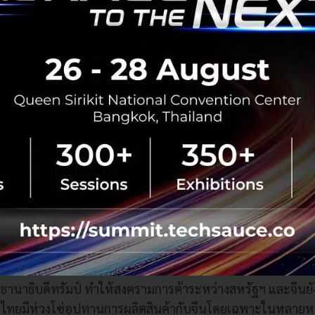
นาธิบดีมีความเป็นไปได้ต่ำในทางปฏิบัติ
สภาผู้แทนราษฎร
ข้างมากมีแนวโน้มตั้งคณะกรรมการเพื่อสอบสวนประธานาธิบดี
ลี่ยงภาษี และการมีส่วนรู้เห็นกับรัสเซียเพื่อเข้าแทรกแซงการเลื
สหรัฐฯ ในปี 2016 อย่างไรก็ดี กระบวนการถอดถอนประธานาธิ
นราษฎรโหวตสนับสนุนการถอดถอนเกินครึ่งหนึ่งของสมาชิกสภ
ั้นส่งเรื่องให้วุฒิสภาโหวตเห็นชอบอย่างน้อย 2 ใน 3 ของสมาชิ
ครีพับลิกันยังคงครองเสียงส่วนใหญ่ในวุฒิสภาและไม่ให้ความร่
ะธานาธิบดีจะต่ำและมีเป็นไปได้ยากในทางปฏิบัติ แม้สมาช
ยงส่วนใหญ่โดยพรรคเดโมแครตจะเสนอญัตติถอดถอนประธานาธิ
้าของสหรัฐฯ โดยเฉพาะการขึ้นภาษีสินค้านำเข้าจีนยังคงม
ผ่านการส่งออกต่อเนื่องในปี 2019
การดำเนินนโยบายกีดกัน
นาธิบดีทรัมป์ ทำให้สงครามการค้าระหว่างสหรัฐฯ และจีนยัง
ากไทยมีห่วงโซ่อุปทานการผลิตสินค้ากับจีนโดยเฉพาะในหลายหม