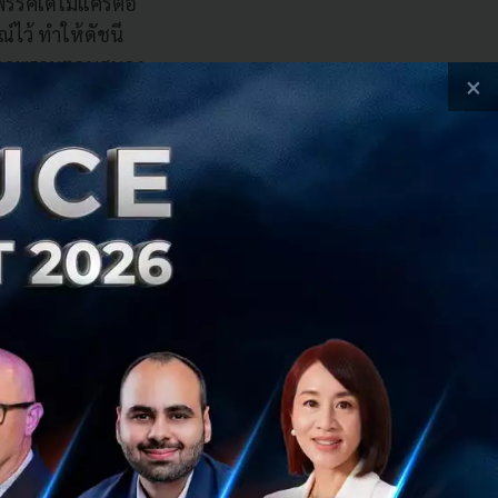
ว่าพรรคเดโมแครตอ
์ไว้ ทำให้ดัชนี
กในภาพรวมตอบสนอง
×
ัชนีค่าเงินดอลลาร์
ังคงเคลื่อนไหวแข็ง
เนื่องจากนโยบาย
ยเสียงข้างมากในสภา
 รวมถึงมาตรการ
ตรา 301 ของ
การขยายการค้า
ศษได้โดยไม่ต้อง
ส่งผลต่อทิศทาง
ง โดยเฉพาะ
ภาคองเกรสเห็นพ้อง
งคับการถ่ายโอน