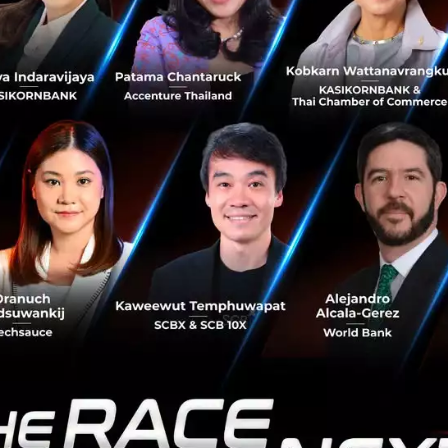
์ หัวหน้าแผนกการตลาดและดิจิทัลโซลูชัน กลุ่มบริษัทจีเอเบิล ร่วมเป็นแขกรั
Marketing Room
ญที่ทำให้เกิด Measurable, Automation และ Scalabl
่าง
Cloud
เทคโนโลยี ซึ่งเป็นหนึ่งในเครื่องมือที่เข้ามาช่วยใ
นทั้งในระดับของผู้บริโภค เช่น Gmail และ Facebook และระ
ds, Facebook Ads, HubSpot, Microsoft Azure, หรือ Oracle
้น เราเพียงแต่เช่าพื้นที่ในขอบเขตที่เราต้องการและสามารถตั