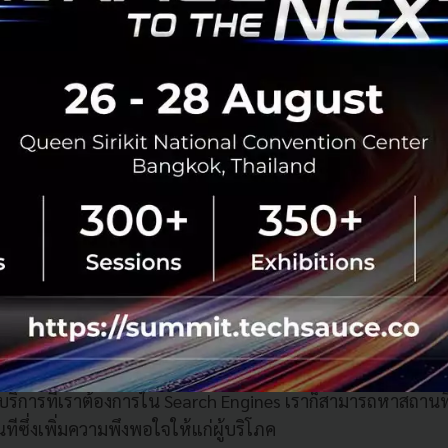
สดงค่าออกมาเป็นกราฟเพื่อนำข้อมูลที่ได้มาใช้งานต่อไป หา
ุนที่สูงและใช้เวลานานกว่าจะพัฒนาเครื่องมือและวิเคราะห์อ
ลาดส่งผลดีต่อผู้บริโภคหรือไม่
รื่องมือทางการตลาดส่งผลดีทั้งในมุมของผู้ที่ทำการตลาดและผู
ารตลาด
: การมี Tools มาช่วยทำให้นักการตลาดสามารถจ่ายเงินใ
มากขึ้น
โภค
: ผู้บริโภคได้รับประสบการณ์และความพึงพอใจที่ดีขึ้น ยกตัว
็นการโฆษณาสินค้าต่างๆ ตามป้ายขนาดใหญ่ที่ติดตามตึกหรื
ว่าเราต้องไปซื้อที่ไหน หรือจะใช้บริการนี้ได้อย่างไร แต่ถ้าเป็น
อบริการที่เราต้องการใน Search Engines เราก็สามารถหาสถานที่ข
ทีซึ่งเพิ่มความพึงพอใจให้แก่ผู้บริโภค