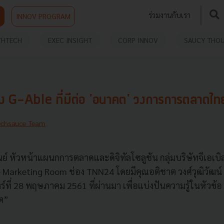
ร่วมงานกับเรา
INNOV PROGRAM
THTECH
EXEC INSIGHT
CORP INNOV
SAUCY THO
 G-Able ที่มีต่อ 'อนาคต' วงการการตลาดไท
echsauce Team
 หัวหน้าแผนกการตลาดและดิจิทัลโซลูชัน กลุ่มบริษัทจีเอเบิล
Marketing Room ช่อง TNN24 โดยมีคุณอติชาต วงศ์วุฒิวัฒน์ เ
ทร์ที่ 28 พฤษภาคม 2561 ที่ผ่านมา เพื่อแบ่งปันความรู้ในหัวข
ต”