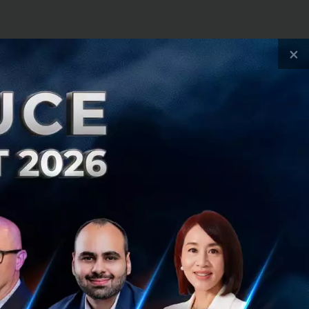
×
ปัจจุบัน คือ
ุคปัจจุบันมีความ
้าเว็บไซต์เรากี่
ด้
ด้วยตนเอง และส่งผล
ยสินค้าได้มากขึ้น
ิทธิภาพ
งจากทราบถึงต้นทุน
ขึ้น (Automation)
ั้นส่งผลให้ธุรกิจ