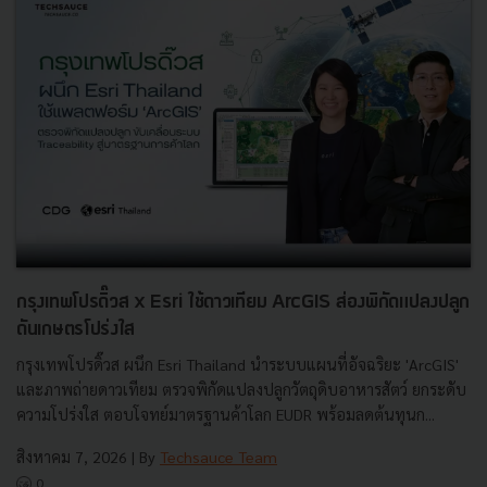
กรุงเทพโปรดิ๊วส x Esri ใช้ดาวเทียม ArcGIS ส่องพิกัดแปลงปลูก
ดันเกษตรโปร่งใส
กรุงเทพโปรดิ๊วส ผนึก Esri Thailand นำระบบแผนที่อัจฉริยะ 'ArcGIS'
และภาพถ่ายดาวเทียม ตรวจพิกัดแปลงปลูกวัตถุดิบอาหารสัตว์ ยกระดับ
ความโปร่งใส ตอบโจทย์มาตรฐานค้าโลก EUDR พร้อมลดต้นทุนก...
สิงหาคม 7, 2026
| By
Techsauce Team
0