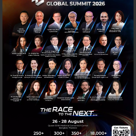
จะเลี้ยงพวกเขาด้วยความเข้าใจ เป้าหมายของเราคืออยาก
ให้ลูกโตขึ้นอย่างมีคุณภาพ มีชีวิตความเป็นอยู่ที่ดี ไม่
ลำบากเหมือนเราก็พอแล้ว ส่วนในอนาคตเขาอยากทำ
อาชีพอะไร เราก็พร้อมสนับสนุนทุกอย่าง ขอแค่เป็นสิ่งที่ดี
ไม่ทำให้ใครเดือดร้อนก็พอ”
เพื่ออนาคตของลูก...ต้นทุนชีวิตที่น้อยกว่าไม่ใช่ข้ออ้างที่
จะย่อท้อ
ปัจจุบันคุณหญิงผันตัวมาขับรถส่งอาหารกับแกร็บได้เกือบ
หนึ่งปีแล้ว เธอเท้าความให้ฟังว่า “ก่อนมาขับแกร็บฟู้ดก็
เคยทำงานเป็นพนักงานสัญญาจ้างมาก่อน จนเมื่อหมด
สัญญาจึงต้องหาอาชีพอื่นทำเพื่อสร้างรายได้ ส่วนตัวก็
สนใจงานแกร็บฟู้ดเพราะหาข้อมูลเปรียบเทียบข้อดีข้อเสีย
มาสักพักแล้ว เรามองว่างานนี้เหมาะกับเราด้วยความอิสระ