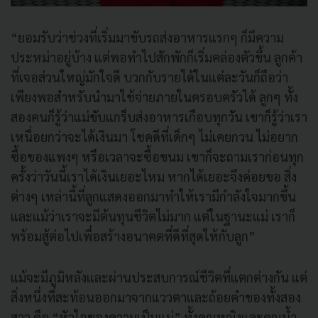
“ยอมรับว่าช่วงที่เริ่มมาขับรถส่งอาหารแรกๆ ก็มีความ
ประหม่าอยู่บ้าง แต่พอทำไปสักพักก็เริ่มคล่องตัวขึ้น ลูกค้า
ที่เจอส่วนใหญ่มักใจดี บวกกับรายได้ในแต่ละวันก็ถือว่า
เพียงพอสำหรับนำมาใช้จ่ายภายในครอบครัวได้ ลูกๆ ทั้ง
สองคนก็รู้ว่าแม่ขับแกร็บส่งอาหารเกือบทุกวัน เขาก็รู้ว่าเรา
เหนื่อยกว่าจะได้เงินมา โชคดีที่เด็กๆ ไม่เคยกวน ไม่อยาก
ซื้อของแพงๆ หรือเวลาจะซื้อขนม เขาก็จะถามเราก่อนทุก
ครั้งว่าวันนี้เราได้เงินเยอะไหม หากได้เยอะจึงค่อยขอ สิ่ง
ต่างๆ เหล่านี้ที่ลูกแสดงออกมาทำให้เรามีกำลังใจมากขึ้น
และแม้ว่าเราจะมีต้นทุนชีวิตไม่มาก แต่ในฐานะแม่ เราก็
พร้อมสู้ต่อไปเพื่อสร้างอนาคตที่ดีที่สุดให้กับลูก”
แม้จะมีภูมิหลังและผ่านประสบการณ์ชีวิตที่แตกต่างกัน แต่
สิ่งหนึ่งที่สะท้อนออกมาจากแววตาและถ้อยคำของทั้งสอง
สาว คือ “หัวใจของความเป็นแม่” ทั้งคุณหญิงและคุุณน้ำ