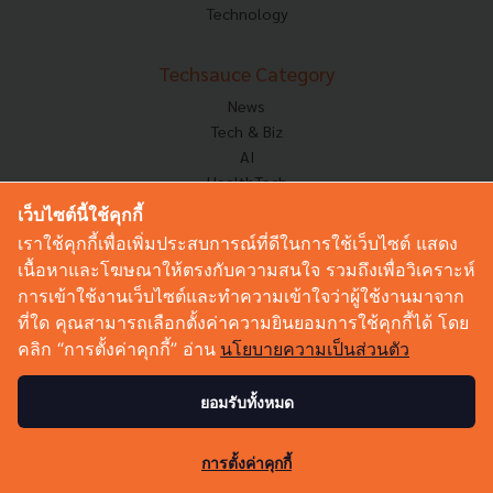
Technology
Techsauce Category
News
Tech & Biz
AI
HealthTech
Exec Insight
เว็บไซต์นี้ใช้คุกกี้
Corp Innov
เราใช้คุกกี้เพื่อเพิ่มประสบการณ์ที่ดีในการใช้เว็บไซต์ แสดง
Saucy Thoughts
เนื้อหาและโฆษณาให้ตรงกับความสนใจ รวมถึงเพื่อวิเคราะห์
Based On
การเข้าใช้งานเว็บไซต์และทำความเข้าใจว่าผู้ใช้งานมาจาก
Sustainable
ที่ใด คุณสามารถเลือกตั้งค่าความยินยอมการใช้คุกกี้ได้ โดย
Videos
คลิก “การตั้งค่าคุกกี้” อ่าน
นโยบายความเป็นส่วนตัว
Podcast
Startup Guide
ยอมรับทั้งหมด
1
© Copyright 2026 :
Techsauce All rights reserved.
การตั้งค่าคุกกี้