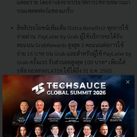
แต่ละราย โดยอ้างอิงจากประวัติการใช้จ่ายที่ผ่านมา
บนแพลตฟอร์มของแกร็บ
สิทธิประโยชน์เพิ่มเติม (Extra Benefits): ทุกการใช้
จ่ายผ่าน PayLater by Grab ผู้ใช้บริการจะได้รับ
คะแนน GrabRewards สูงสุด 2 คะแนนต่อการใช้
จ่าย 16 บาท บน Grab และสำหรับผู้ใช้ PayLater by
Grab ครั้งแรก รับส่วนลดสูงสุด 100 บาท* เพียงใส่
รหัส NEWPAYLATER ใช้ได้ถึง 31 ธ.ค. 2565
×
“การเปิดตัวบริการ PayLater by Grab เป็นอีกหนึ่งความ
มุ่งมั่นของแกร็บในการตอบสนองพฤติกรรมของผู้บริโภค
ผ่านการเสริมสภาพคล่องทางการเงินให้กับผู้ใช้บริการ
โดยเราจะเดินหน้าพัฒนาบริการดังกล่าวให้สามารถตอบ
โจทย์ความต้องการด้านการชำระเงินในยุคดิจิทัลที่หลาก
หลายยิ่งขึ้นของทั้งผู้ใช้บริการและพาร์ทเนอร์ต่อไป”
คุณ
วรฉัตร กล่าวปิดท้าย