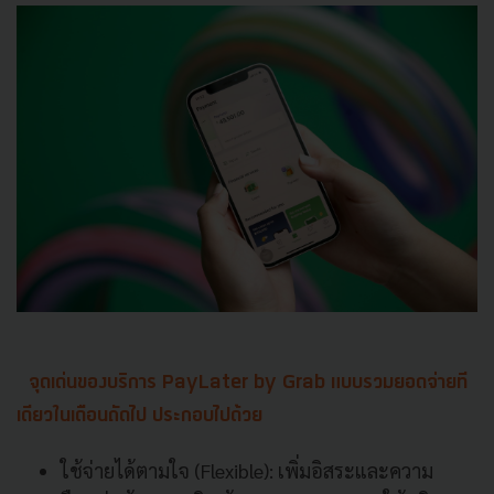
จุดเด่นของบริการ PayLater by Grab แบบรวมยอดจ่ายที
เดียวในเดือนถัดไป ประกอบไปด้วย
ใช้จ่ายได้ตามใจ (Flexible): เพิ่มอิสระและความ