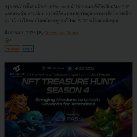
กรุงเทพโปรดิ๊วส ผนึก Esri Thailand นำระบบแผนที่อัจฉริยะ 'ArcGIS'
และภาพถ่ายดาวเทียม ตรวจพิกัดแปลงปลูกวัตถุดิบอาหารสัตว์ ยกระดับ
ความโปร่งใส ตอบโจทย์มาตรฐานค้าโลก EUDR พร้อมลดต้นทุนก...
สิงหาคม 7, 2026
| By
Techsauce Team
0
PR News
arcgis