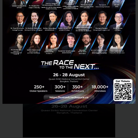
PR News
grab
paylater
delivery-service
buy-now-pay-later
No comment