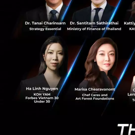
22
ทันที โดยร้านค้าจ
อนุญาตให้ทำการปร
2. โปรไฟล์พนักง
ค้าในระดับที่แตกต
เจ้าของกิจกา
ร้านค้าได้ทุ
ผู้จัดการร้าน
โฆษณาและเครื
แคชเชียร์
: เ
แหล่งเรียนรู้แ
การฝึกอบรมที่มีแ