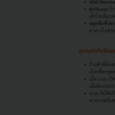
ปกติ (Norma
ยุ่ง (Busy)
: ร
เข้าไปเพิ่มเ
หยุดพักชั่วค
อาหารในช่วงเ
พูดคุยกับทีมซัพพ
ร้านค้าที่ต้
เลือกที่จะพูด
เมื่อ Grab เ
เมื่อต้องรอปร
Grab จึงได้ป
ทางการสนับสนุ