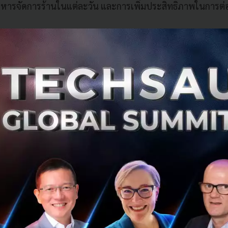
หารจัดการร้านในแต่ละวัน และการเพิ่มประสิทธิภาพในการต่อ
ารบนแพลตฟอร์ม Grab
งพาร์ทเนอร์ร้านค้าบน GrabFood และ GrabMart สามารถขึ้นม
วยฟีเจอร์การเปิดร้านอาหารบนแพลตฟอร์มด้วยตนเอง (Self-onb
ียนผ่านแอปฯ GrabMerchant และเปิดใช้งานได้อย่างรวดเร็ว 
บริการหลากหลายพร้อมกันได้อีกด้วย เช่น การเปิดร้านอาหาร
เงินด้วยบริการ GrabPay โดยการเปิดร้านค้าบนแพลตฟอร์ม Gra
งธุรกิจและร้านค้า
บข้อมูล
การสมัคร
ดพลาด (ถ้ามี)