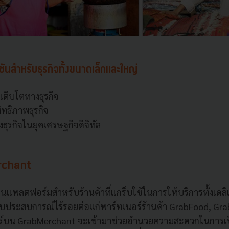
ันสำหรับธุรกิจทั้งขนาดเล็กและใหญ่
เติบโตทางธุรกิจ
ทธิภาพธุรกิจ
ธุรกิจในยุคเศรษฐกิจดิจิทัล
erchant
็นแพลตฟอร์มสำหรับร้านค้าที่แกร็บใช้ในการให้บริการทั้งเดลิ
อบประสบการณ์ไร้รอยต่อแก่พาร์ทเนอร์ร้านค้า GrabFood, Gr
อร์บน GrabMerchant จะเข้ามาช่วยอำนวยความสะดวกในการเ