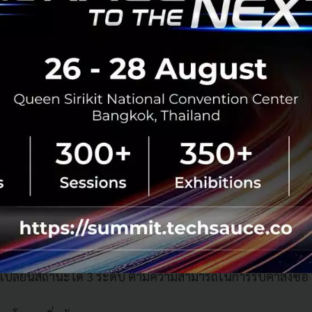
กยิ่งขึ้น โดยทาง Grab กำลังนำโปรแกรมการฝึกอบรมของ GrabA
็ว ๆ นี้ (นอกเหนือไปจากช่องทางเว็ปไซต์
merchantth.com/training
) โดยจะมีการเพิ่มฟีเจอร์ใหม่ ๆ อย่
์สที่เหมาะสมสำหรับแต่ละร้านค้า โดยแอปฯ จะระบุและแนะน
วข้อง โดยอ้างอิงจากข้อมูลประสิทธิภาพการทำธุรกิจและความต้อ
คอร์สที่มีวิดีโอที่น่าใจสนใจและคู่มือในการเรียน เสมือนการ
มคืบหน้าเพื่อช่วยสนับสนุนให้พาร์ทเนอร์ร้านค้าได้รับความรู
เพื่อให้เราทราบว่าแต่ละคอร์สได้รับความสนใจมากน้อยเพียงใ
อร์ ด้วยการตั้งสถานะของร้านค้า
เปลี่ยนสถานะได้ 3 ระดับ ตามความสามารถในการรับคำสั่งซื้อ