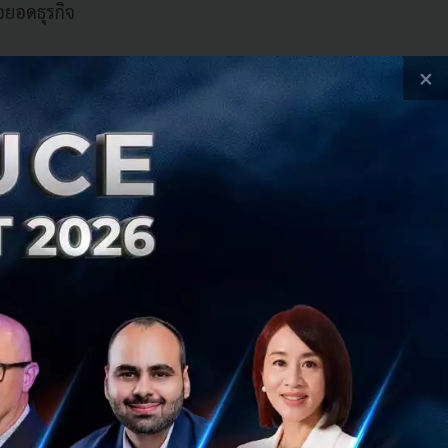
ยอดธุรกิจ
×
าอยู่บนแพลตฟอร์ม
oarding) ร้านค้า
นอกจากนี้ร้านค้า
บน GrabFood และ
b มีขั้นตอนดังนี้