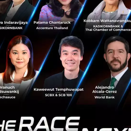
ะได้รับการแจ้งเตือนให้อัปโหลดรูปภาพที่ดีกว่า นอกจากนี้ ระ
ับขนาดรูปภาพได้อีกด้วย
าน
เจ้าของกิจการสามารถกำหนดโปรไฟล์พนักงาน สำหรับการเข
่างกันออกไป
ร
: สามารถเข้าถึงระบบการจัดการร้านค้าได้ทั้งหมด โดยสามา
กสาขา และอื่น ๆ อีกมากมาย
ค้า
: สามารถเข้าถึงได้เพียงบางส่วน เช่น การอัปเดตข้อมูลร้านอาห
่องมือต่าง ๆ และติดตามประวัติการขาย
ข้าถึงได้เฉพาะระบบการสั่งอาหารและชำระเงินของร้านค้า
บบครบวงจรกับ GrabAcademy
บบแผนสามารถยกระดับคุณภาพการบริการของพาร์ทเนอร์ร้านค้