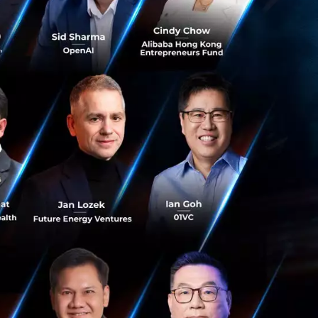
รวจจับรูปภาพที่มี
รวจสอบหรือบล็อกโดย