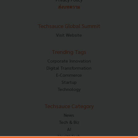
ส่งบทความ
Techsauce Global Summit
Visit Website
Trending Tags
Corporate Innovation
Digital Transformation
E-Commerce
Startup
Technology
Techsauce Category
News
Tech & Biz
AI
HealthTech