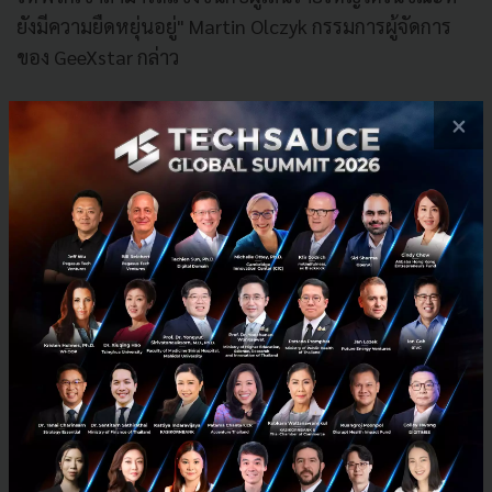
ยังมีความยืดหยุ่นอยู่" Martin Olczyk กรรมการผู้จัดการ
ของ GeeXstar กล่าว
สามารถอ่านรายละเอียดเพิ่มเติมได้ที่เว็บไซต์
×
www.hipflat.co.th
PR News
Aucfan
Hipflat
Blockchain
Smart Contract
No comment