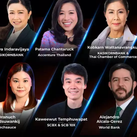
้ว มันก็จะไม่ใช่เรื่องเราขาย 5G ในสหรัฐฯ อีกต่อไป แต่สหรัฐ
”
น : ย้อนลำดับเหตุการณ์ฉบับเต็ม พร้อมเหตุผลและผลกระทบ
ามปลอดภัยในโลกไซเบอร์และการปกป้องความเป็นส่วนตัวเป็นสอง
ัวเว่ยมุ่งมั่นปฏิบัติตามข้อบังคับของกฎหมายคุ้มครองข้อมูล
ta Protection Regulation: GDPR) ในทุกขั้นตอนของการดำเนินธ
ปเกรดเครือข่ายที่มีอยู่ พร้อม ๆ ไปกับสร้างเครือข่ายใหม่” 
ีที่ผ่านมา หัวเว่ยได้ให้บริการเครือข่ายครอบคลุมกว่า 170 ประ
นทั่วโลก เรามีสถิติด้านความปลอดภัยที่พิสูจน์ได้ และจริง ๆ แล้
ดภัยครั้งใหญ่เลยแม้แต่ครั้งเดียว ผมคิดว่าผลงานที่ปรากฏอยู่จ