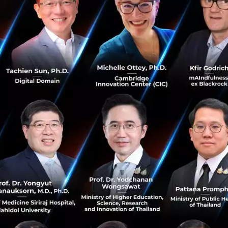
งานร่วมกันเป็นค่านิยมที่เรายึดมั่นมาตลอด เราจึงยินดีที่จะ
ก่ประเทศตะวันตก” มร. เหริน กล่าว
ยี 5G ให้บริษัทอื่นไม่ได้แปลว่าเราจะหยุดพัฒนาเทคโนโลยีขอ
อนที่เราได้จากการขายเทคโนโลยีจะช่วยให้เราก้าวไปข้างหน้าไ
ei ยังแสดงความมั่นใจในประสิทธิภาพของเทคโนโลยีขั้นกว่าอย่าง
าหัวเว่ยจะเป็นผู้นำในการวิจัย 6G แต่เราคิดว่าการใช้งาน 6G 
่างน้อย 10 ปี”
่าวว่าเทคโนโลยี 5G ไม่ควรถูกนำไปโยงกับการเมืองหรือถูกมองว่าเป็
ง ๆ ควรทำการตัดสินใจเกี่ยวกับ 5G โดยคำนึงถึงการพัฒนา ม
อเทคโนโลยีของเราให้แก่สหรัฐฯ พวกเขาก็สามารถแก้ไขโค้ดเองได
ามารถเข้าถึงเทคโนโลยีเหล่านี้ได้อีกต่อไป สหรัฐฯ จะได้มี 5G 
ัญหาอีกต่อไปตราบเท่าที่สหรัฐฯ สามารถจัดการบริษัทของตนเอ