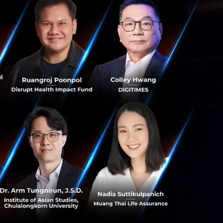
ฯ จะได้ขาย 5G ใน
สิ่งที่เราให้
ส่วนบุคคลของสหภาพ
ุรกิจ เรากำลังทุ่ม
Ren Zhengfei กล่าว
เทศ รองรับผู้ใช้
ว เราไม่เคยมีเหตุ
ะเป็นตัวพิสูจน์