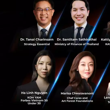
0
บกพร่อง เช่นนั้นแล
ประเทศของตนเอง
Huawei ถูกแบ
32
“สำหรับหัวเว่ย คว
ความสำคัญสูงสุด ห
ยุโรป (General Da
งบมหาศาลไปกับการอั
“ตลอดเวลากว่า 30 ป
งานกว่า 3 พันล้านค
ขัดข้องด้านความปลอ
เอง”
PR News
5G
Huawei