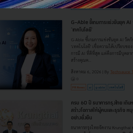
techsauce-global-summit-2026
G-Able ชี้เกมการแข่งขันยุค AI วัด
'เทคโนโลยี'
G-Able ชี้เกมการแข่งขันยุค AI วัดกัน
'เทคโนโลยี' เชื่อความได้เปรียบขององ
การมี AI ที่ดีที่สุด แต่คือการมีบุคลา
สร้างคุณค...
สิงหาคม 6, 2026
| By
Techsauce
0
PR News
ai
g-able
เทคโนโลยี
ครบ 60 ปี ธนาคารกรุงไทย เดินห
สร้างโอกาสให้ผู้คนและธุรกิจ หน
อย่างยั่งยืน
ธนาคารกรุงไทยจัดงาน Krungthai 