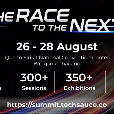
No comment
RTICLE
SIX Network และ Techsauc
มือปีที่ 4 นำ NFT Treasure
ระดับประสบการณ์ดิจิทัลใน T
Summit 2026
SIX Network ผนึกกำลังกับ Techsa
Techsauce Global Summit 2026 ภ
to The Next…" จัดขึ้นระหว่างวันท
ณ ศูนย์การประชุมแห่งชาติสิริ...
สิงหาคม 6, 2026
| By
Techsauce
0
PR News
six-network
nft-treasure-hu