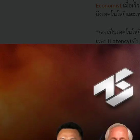
Economist
เมื่อเร็
ถึงเทคโนโลยีและเ
“5G เป็นเทคโนโลยีเ
เวลา (Latency) ต่ำ
ที่มีความเร็วจะก้าว
“เราอยากช่วยเพิ่ม
ใบอนุญาตในการเข้า
ด้วยการจ่ายค่าใบอนุ
อนุญาต โค้ด และบล
แก้ไขโค้ดเอง รวมถึ
อนุญาตไป
“ความปรารถนาของเ