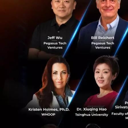
วิทยาศาสตร์ การทำ
อุปกรณ์ของเราให้แ
“การส่งต่อเทคโนโล
หมายความว่าเงินก้
อีกทั้ง Ren Zhengf
พัฒนาอยู่ “ผมคิดว่
ใช้เวลาพัฒนาอีกอย
ผู้ก่อตั้งหัวเว่ยกล
อันตราย ประเทศต่า
เมือง “หากเราส่งต่
หรือใครก็ตามจะไม่ส
ปลอดภัยจะไม่เป็นป