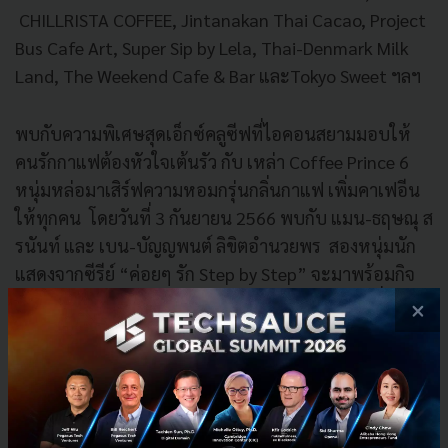
CHILLRISTA COFFEE, Jintanakan Thai Cacao, Project
Bus Cafe Art, Super Sip by Lela, Thai-Denmark Milk
Land, The Weekend Cafe & Bar และTokyo Sweet ฯลฯ
พบกับความพิเศษสุดเอ็กซ์คลูซีฟที่ไอคอนสยามมอบให้
คนรักกาแฟต้องหัวใจเต้นรัว กับ เหล่า Coffee Prince 6
หนุ่มหล่อมาเสิร์ฟความหอมกรุ่นกลิ่นกาแฟ เพิ่มคาเฟอีน
ให้ทุกคน โดยวันที่ 3 กันยายน 2566 พบกับ แมน-ธฤษณุ ส
รนันท์ และ เบน-บัญญพนต์ ลิขิตอำนวยพร สองหนุ่มนัก
แสดงจากซีรีย์ “ค่อยๆ รัก Step by Step” จะมาพร้อมกิจ
กรรมดริปกาแฟสุดพิเศษสำหรับแฟนคลับ ส่วนวันที่ 9
×
กันยายน 2566 พบกับ ปิ๊ง-กันตพัฒน์ เกษมสันต์ ณ อยุธยา
ควง กีตาร์-สาริน ตั้งเจริญไพศาล มาสร้างสรรค์ลาเต้อาร์ท
พร้อมเพลิดเพลินกับมินิคอนเสิร์ตสุดพิเศษจาก สุพรีม-ธีร
ดนย์ วัฒนพันธ์ และวันที่ 10 กันยายน 2566 พบกับ นัก
แสดงหนุ่มหล่อ พอร์ช-ศรัณย์ ศิริลักษณ์ ที่จะร่วมทำ