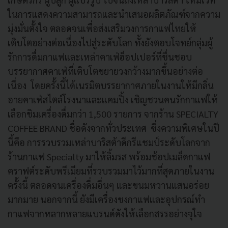
ในการแสดงความสามารถและนำเสนอผลิตภัณฑ์จากความ
มุ่งมั่นตั้งใจ ตลอดจนเพื่อส่งเสริมวงการกาแฟไทยให้
เติบโตอย่างต่อเนื่องไปสู่ระดับโลก ทั้งยังตอบโจทย์กลุ่มผู้
รักการดื่มกาแฟและเหล่าคาเฟ่ฮ็อปเปอร์ที่ชื่นชอบ
บรรยากาศคาเฟ่ที่เติบโตขยายวงกว้างมากขึ้นอย่างต่อ
เนื่อง โดยครั้งนี้ได้เนรมิตบรรยากาศภายในงานให้มีกลิ่น
อายคาเฟ่สไตล์โรงนาและแคมปิ้ง เชิญชวนคนรักกาแฟให้
เลือกชิมเครื่องดื่มกว่า 1,500 รายการ จากร้าน SPECIALTY
COFFEE BRAND ชื่อดังจากทั่วประเทศ ซึ่งความพิเศษในปี
นี้คือ การรวบรวมเหล่าบาริสต้าดีกรีแชมป์ระดับโลกจาก
ร้านกาแฟ Specialty มาให้ลิ้มรส พร้อมช้อปเมล็ดกาแฟ
คราฟต์ระดับพรีเมียมที่รวบรวมมาไว้มากที่สุดภายในงาน
ครั้งนี้ ตลอดจนเครื่องดื่มอื่นๆ และขนมหวานแสนอร่อย
มากมาย นอกจากนี้ ยังมีเครื่องชงกาแฟและอุปกรณ์ทำ
กาแฟจากหลากหลายแบรนด์ดังให้เลือกสรรอย่างจุใจ