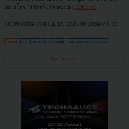
สยาม โทร.1338 หรือ Facebook:
ICONSIAM
#ICONICCRAFTCOFFEEFEST2023 #ICONSIAM #ICS
PR News
retail
iconsiam
shopping
iconic craft coffee fest 2023
No comment