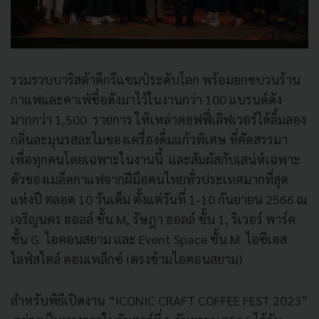
รวมรวบบาริสต้าดีกรีแชมป์ระดับโลก พร้อมยกขบวนร้าน
กาแฟและคาเฟ่ชื่อดังมาไว้ในงานกว่า 100 แบรนด์ดัง
มากกว่า 1,500 รายการ ให้เหล่าคอฟฟี่เลิฟเวอร์ได้ลิ้มลอง
กลิ่นละมุนรสละไมของเครื่องดื่มแก้วพิเศษ ที่คัดสรรมา
เพื่อทุกคนโดยเฉพาะในงานนี้ และสัมผัสกับเสน่ห์เฉพาะ
ตัวของเมล็ดกาแฟจากฝีมือคนไทยทั่วประเทศมากที่สุด
แห่งปี ตลอด 10 วันเต็ม ตั้งแต่วันที่ 1-10 กันยายน 2566 ณ
เจริญนคร ฮอลล์ ชั้น M, รัษฎา ฮอลล์ ชั้น 1, ริเวอร์ พาร์ค
ชั้น G ไอคอนสยาม และ Event Space ชั้น M ไอซีเอส
ไลฟ์สไตล์ คอมเพล็กซ์ (ตรงข้ามไอคอนสยาม)
สำหรับพิธีเปิดงาน “ICONIC CRAFT COFFEE FEST 2023”