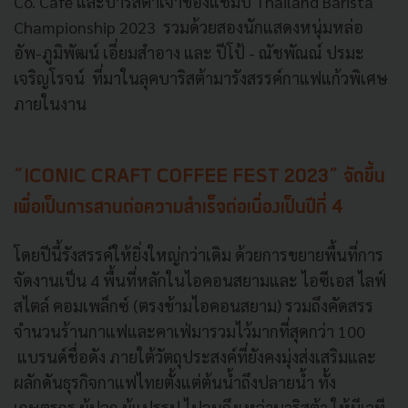
Co. Cafe และบาริสต้าเจ้าของแชมป์ Thailand Barista
Championship 2023 รวมด้วยสองนักแสดงหนุ่มหล่อ
อัพ-ภูมิพัฒน์ เอี่ยมสำอาง และ ปีโป้ - ณัชพัณณ์ ปรมะ
เจริญโรจน์ ที่มาในลุคบาริสต้ามารังสรรค์กาแฟแก้วพิเศษ
ภายในงาน
“ICONIC CRAFT COFFEE FEST 2023” จัดขึ้น
เพื่อเป็นการสานต่อความสำเร็จต่อเนื่องเป็นปีที่ 4
โดยปีนี้รังสรรค์ให้ยิ่งใหญ่กว่าเดิม ด้วยการขยายพื้นที่การ
จัดงานเป็น 4 พื้นที่หลักในไอคอนสยามและ ไอซีเอส ไลฟ์
สไตล์ คอมเพล็กซ์ (ตรงข้ามไอคอนสยาม) รวมถึงคัดสรร
จำนวนร้านกาแฟและคาเฟ่มารวมไว้มากที่สุดกว่า 100
แบรนด์ชื่อดัง ภายใต้วัตถุประสงค์ที่ยังคงมุ่งส่งเสริมและ
ผลักดันธุรกิจกาแฟไทยตั้งแต่ต้นน้ำถึงปลายน้ำ ทั้ง
เกษตรกร ผู้ปลูก ผู้แปรรูป ไปจนถึงเหล่าบาริสต้า ให้มีเวที