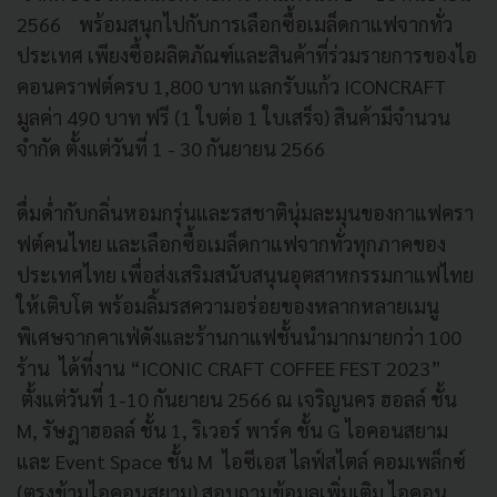
2566 พร้อมสนุกไปกับการเลือกซื้อเมล็ดกาแฟจากทั่ว
ประเทศ เพียงซื้อผลิตภัณฑ์และสินค้าที่ร่วมรายการของไอ
คอนคราฟต์ครบ 1,800 บาท แลกรับแก้ว ICONCRAFT
มูลค่า 490 บาท ฟรี (1 ใบต่อ 1 ใบเสร็จ) สินค้ามีจำนวน
จำกัด ตั้งแต่วันที่ 1 - 30 กันยายน 2566
ดื่มด่ำกับกลิ่นหอมกรุ่นและรสชาตินุ่มละมุนของกาแฟครา
ฟต์คนไทย และเลือกซื้อเมล็ดกาแฟจากทั่วทุกภาคของ
ประเทศไทย เพื่อส่งเสริมสนับสนุนอุตสาหกรรมกาแฟไทย
ให้เติบโต พร้อมลิ้มรสความอร่อยของหลากหลายเมนู
พิเศษจากคาเฟ่ดังและร้านกาแฟชั้นนำมากมายกว่า 100
ร้าน ได้ที่งาน “ICONIC CRAFT COFFEE FEST 2023”
ตั้งแต่วันที่ 1-10 กันยายน 2566 ณ เจริญนคร ฮอลล์ ชั้น
M, รัษฎาฮอลล์ ชั้น 1, ริเวอร์ พาร์ค ชั้น G ไอคอนสยาม
และ Event Space ชั้น M ไอซีเอส ไลฟ์สไตล์ คอมเพล็กซ์
(ตรงข้ามไอคอนสยาม) สอบถามข้อมูลเพิ่มเติม ไอคอน