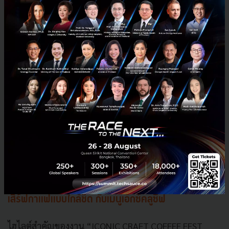
กิจกรรมค้นหาเมล็ดกาแฟเพื่อสร้างโมเม้นต์ดี ๆ กับเหล่า
สาวกกาแฟภายในงานอีกด้วย
Event Space ชั้น M ไอซีเอส ไลฟ์สไตล์ คอมเพล็กซ์ (ตรง
ข้ามไอคอนสยาม) เปิดพื้นที่ให้คอมมูนิตี้เหล่าคนรักกาแฟ
และเบเกอรี่ มาร่วมชิมและช้อป เลือกสรรเมนูกว่า 40 เมนู
อาทิเมนู Cold Brew Jofrisch Crème และ Craftsman
Shakerato จากร้าน Craftsman Roastery, เครื่องชง
กาแฟ สินค้าเกี่ยวกับกาแฟจาก Lotus's Privé, ไทยากิจา
กร้าน Lucky Fish ฯลฯ
พบกับบาริสต้าเจ้าของรางวัลแชมป์ระดับโลก ที่พร้อม
เสิร์ฟกาแฟแบบใกล้ชิด กับเมนูเอ็กซ์คลูซีฟ
ไฮไลต์สำคัญของงาน “ICONIC CRAFT COFFEE FEST