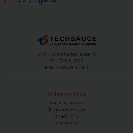
PR News
ai
g-able
เทคโนโลยี
E-mail :
contact@techsauce.co
Tel : 02-001-5375
Mobile : 06-4658-9500
Techsauce Media
About Techsauce
Techsauce Services
Privacy Policy
ส่งบทความ