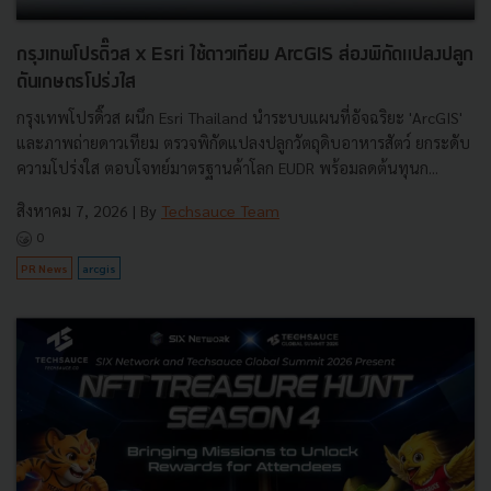
กรุงเทพโปรดิ๊วส x Esri ใช้ดาวเทียม ArcGIS ส่องพิกัดแปลงปลูก
ดันเกษตรโปร่งใส
กรุงเทพโปรดิ๊วส ผนึก Esri Thailand นำระบบแผนที่อัจฉริยะ 'ArcGIS'
และภาพถ่ายดาวเทียม ตรวจพิกัดแปลงปลูกวัตถุดิบอาหารสัตว์ ยกระดับ
ความโปร่งใส ตอบโจทย์มาตรฐานค้าโลก EUDR พร้อมลดต้นทุนก...
สิงหาคม 7, 2026
| By
Techsauce Team
0
PR News
arcgis