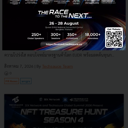
กรุงเทพโปรดิ๊วส x Esri ใช้ดาวเทียม ArcGIS ส่องพิกัดแปลงปลูก
ดันเกษตรโปร่งใส
กรุงเทพโปรดิ๊วส ผนึก Esri Thailand นำระบบแผนที่อัจฉริยะ 'ArcGIS'
และภาพถ่ายดาวเทียม ตรวจพิกัดแปลงปลูกวัตถุดิบอาหารสัตว์ ยกระดับ
ความโปร่งใส ตอบโจทย์มาตรฐานค้าโลก EUDR พร้อมลดต้นทุนก...
สิงหาคม 7, 2026
| By
Techsauce Team
0
PR News
arcgis