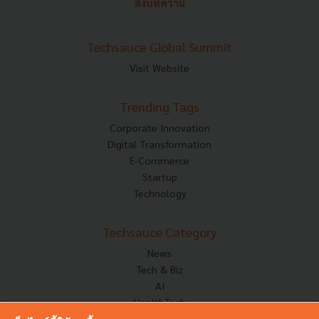
ส่งบทความ
Techsauce Global Summit
Visit Website
Trending Tags
Corporate Innovation
Digital Transformation
E-Commerce
Startup
Technology
Techsauce Category
News
Tech & Biz
AI
HealthTech
Exec Insight