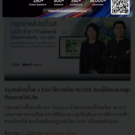
กรุงเทพโปรดิ๊วส x Esri ใช้ดาวเทียม ArcGIS ส่องพิกัดแปลงปลูก
ดันเกษตรโปร่งใส
กรุงเทพโปรดิ๊วส ผนึก Esri Thailand นำระบบแผนที่อัจฉริยะ 'ArcGIS'
และภาพถ่ายดาวเทียม ตรวจพิกัดแปลงปลูกวัตถุดิบอาหารสัตว์ ยกระดับ
ความโปร่งใส ตอบโจทย์มาตรฐานค้าโลก EUDR พร้อมลดต้นทุนก...
สิงหาคม 7, 2026
| By
Techsauce Team