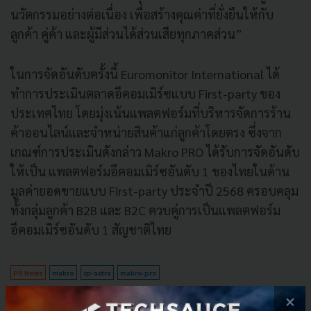
นวัตกรรมอย่างต่อเนื่อง เพื่อสร้างคุณค่าที่ยั่งยืนให้กับ
ลูกค้า คู่ค้า และผู้มีส่วนได้ส่วนเสียทุกภาคส่วน”
ในการจัดอันดับครั้งนี้ Euromonitor International ได้
ทำการประเมินตลาดอีคอมเมิร์ซแบบ First-party ของ
ประเทศไทย โดยมุ่งเน้นแพลตฟอร์มที่บริหารจัดการร้าน
ค้าออนไลน์และจำหน่ายสินค้าแก่ลูกค้าโดยตรง ซึ่งจาก
เกณฑ์การประเมินดังกล่าว Makro PRO ได้รับการจัดอันดับ
ให้เป็น แพลตฟอร์มอีคอมเมิร์ซอันดับ 1 ของไทยในด้าน
มูลค่ายอดขายแบบ First-party ประจำปี 2568 ครอบคลุม
ทั้งกลุ่มลูกค้า B2B และ B2C ควบคู่การเป็นแพลตฟอร์ม
อีคอมเมิร์ซอันดับ 1 สัญชาติไทย
PR News
makro
cp-axtra
makro-pro
×