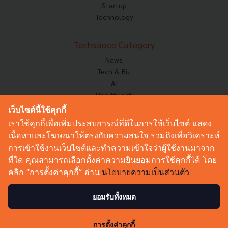
Startup
Technology
Techsauce Category
News
Tech & Biz
AI
HealthTech
Exec Insight
เว็บไซต์นี้ใช้คุกกี้
Corp Innov
เราใช้คุกกี้เพื่อเพิ่มประสบการณ์ที่ดีในการใช้เว็บไซต์ แสดง
Saucy Thoughts
เนื้อหาและโฆษณาให้ตรงกับความสนใจ รวมถึงเพื่อวิเคราะห์
Based On
การเข้าใช้งานเว็บไซต์และทำความเข้าใจว่าผู้ใช้งานมาจาก
Sustainable
ที่ใด คุณสามารถเลือกตั้งค่าความยินยอมการใช้คุกกี้ได้ โดย
Videos
คลิก “การตั้งค่าคุกกี้” อ่าน
นโยบายความเป็นส่วนตัว
Podcast
Startup Guide
ยอมรับทั้งหมด
0
© Copyright 2026 :
Techsauce All rights reserved.
การตั้งค่าคุกกี้