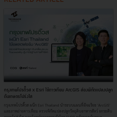
RELATED ARTICLE
กรุงเทพโปรดิ๊วส x Esri ใช้ดาวเทียม ArcGIS ส่องพิกัดแปลงปลูก
ดันเกษตรโปร่งใส
กรุงเทพโปรดิ๊วส ผนึก Esri Thailand นำระบบแผนที่อัจฉริยะ 'ArcGIS'
และภาพถ่ายดาวเทียม ตรวจพิกัดแปลงปลูกวัตถุดิบอาหารสัตว์ ยกระดับ
ความโปร่งใส ตอบโจทย์มาตรฐานค้าโลก EUDR พร้อมลดต้นทุนก...