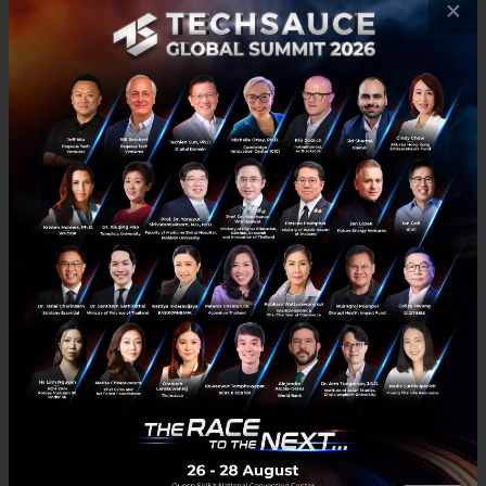
×
ไทยใช้พาณิชย์อิเล็กทรอนิกส์เพิ่มความสามารถในการ
แข่งขัน สำหรับบุคคลธรรมดาที่ค้าขายผ่านระบบออนไลน์
อยู่แล้ว แต่ยังไม่ได้ขอรับเครื่องหมาย DBD Registered ให้
ขอรับเครื่องหมายฯ ได้ทางเว็บไซต์
www.trustmarkthai.com
หลังจากนั้น จึงจะสามารถ
สมัครเข้าร่วมโครงการฯ ได้ สอบถามรายละเอียดเพิ่มเติม
ได้ที่ Line : @domainthai, e-Mail :
info@domain.online.th
และส่วนส่งเสริมพาณิชย์
อิเล็กทรอนิกส์ กองพาณิชย์อิเล็กทรอนิกส์ กรมพัฒนาธุรกิจ
การค้า กระทรวงพาณิชย์ โทรศัพท์หมายเลข 0 2547
5959 อีเมล :
e-commerce@dbd.go.th
และ
www.dbd.go.th ได้.-สำนักข่าวไทย
PR News
DBD
กระทรวงพาณิชย์
กรมพัฒนาธุรกิจการค้า