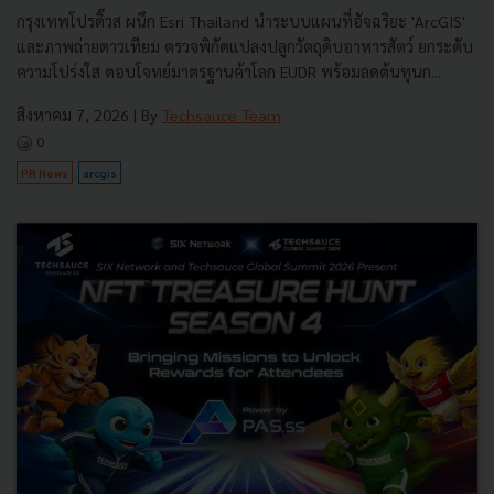
กรุงเทพโปรดิ๊วส ผนึก Esri Thailand นำระบบแผนที่อัจฉริยะ 'ArcGIS'
และภาพถ่ายดาวเทียม ตรวจพิกัดแปลงปลูกวัตถุดิบอาหารสัตว์ ยกระดับ
ความโปร่งใส ตอบโจทย์มาตรฐานค้าโลก EUDR พร้อมลดต้นทุนก...
สิงหาคม 7, 2026
| By
Techsauce Team
0
PR News
arcgis