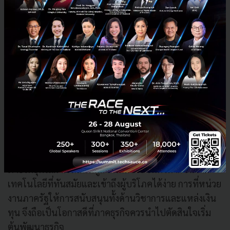
มอีไทยขอขอบคุณสำนักงานนวัตกรรมแห่งชาติ ที่เข้ามา
ให้การส่งเสริม SME จัดทำโครงการดีๆ ช่วยยกระดับและ
สร้างประโยชน์ให้กับ SME
การดำเนิน “
โครงการนวัตกรรมแบบเปิด (Open
Innovation)”
ของสำนักงานนวัตกรรมแห่งชาติ (องค์การ
มหาชน) ในครั้งนี้ ถือได้ว่าตอบโจทย์ทุกสินค้าและบริการที่
กำลังมองหาจุดต่างและโอกาสทางธุรกิจ ตอกย้ำให้ภาค
ธุรกิจตระหนักถึงการก้าวข้ามการผลิตและบริการแบบ
เดิมๆ ที่ไม่สามารถขยายตลาดได้ และเพื่อสนองตอบความ
ต้องการของผู้บริโภคหลากหลายกลุ่มที่มองหา สิ่งใหม่ๆ
ภายใต้ยุคโลกาภิวัฒน์ที่คู่แข่งใกล้ประชิดตัวมากขึ้นจาก
เทคโนโลยีที่ทันสมัยและเข้าถึงผู้บริโภคได้ง่าย การที่หน่วย
งานภาครัฐให้การสนับสนุนทั้งด้านวิชาการและแหล่งเงิน
ทุน จึงถือเป็นโอกาสดีที่ภาคธุรกิจควรนำไปตัดสินใจเริ่ม
ต้นพัฒนาธุรกิจ