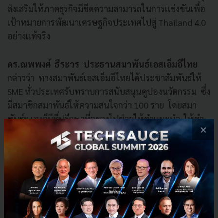
ส่งเสริมให้ภาคธุรกิจมีขีดความสามารถในการแข่งขันเพื่อ
เป้าหมายการพัฒนาเศรษฐกิจประเทศไปสู่ Thailand 4.0
อย่างแท้จริง
ดร.ณพพงศ์ ธีระวร ประธานสมาพันธ์เอสเอ็มอีไทย
กล่าวว่า ทางสมาพันธ์เอสเอ็มอีไทยได้ประชาสัมพันธ์ให้
SME ทั่วประเทศรับทราบการสนับสนุนคูปองนวัตกรรม ซึ่ง
มีสมาชิกสมาพันธ์ให้ความสนใจกว่า 100 ราย โดยสมา
พันธ์ฯ เองก็มีที่ปรึกษาที่จะลงไปช่วยให้คำแนะนำ ให้คำ
×
ปรึกษาในการเขียนโครงการ และเป็นพี่เลี้ยงให้กับ SMEs
ที่สมัครเข้ามา เรามีที่ปรึกษาที่มีความเชี่ยวชาญในหลาย
ด้าน ทั้งด้านการการผลิต การบริหารจัดการ ด้าน
เทคโนโลยี และการบรรจุภัณฑ์ เป็นต้น ซึ่งคาดว่า สมาชิก
สมาพันธ์ SME ไทยจะได้รับการสนับสนุนในการพัฒนา
ต่อยอดธุรกิจเป็นอย่างดี โดยใช้นวัตกรรมช่วยให้สินค้า
หรือผลิตภัณฑ์ SME ให้มีจุดเด่น ที่แตกต่าง สมาพันธ์เอสเอ็