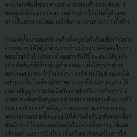
ชาวไทย เพื่อที่พวกเขาจะสามารถตอบรั
บความต้องการ
ของลูกค้าได้ และสร้างแบรนด์
PayPal
ให้เป็นที่รู้จักแพร่
หลายในประเทศไทยมากยิ่งขึ้น
”
นายสมหวัง กล่าวทิ้งท้าย
การแต่งตั้ง นายสมหวัง เหลืองไพบูลย์ศรี เป็นเพียงก้าวย่าง
ล่าสุดของบริ
ษัทผู้นำด้านการชำระเงินแบบดิจิ
ตอล ในการ
ตอกย้ำจุดยื
นในประเทศไทยสำหรับปีนี้
PayPal
ได้มุ่งมั่น
สร้างสัมพันธ์ที่ดี
กับกลุ่มผู้ค้าตลอดมาเพื่อให้ธุ
รกิจต่างๆ
ของไทยสามารถเข้าถึงประสบการณ์
ชำระเงินข้ามแดนได้
อย่างราบรื่น ในเดือนสิงหาคม 2559 ที่ผ่านมา
PayPal
ได้
ลงนามสัญญาความร่วมมือกั
บกรมส่งเสริมการค้าระหว่
าง
ประเทศ เพื่อสนับสนุ
นและอำนวยความสะดวกด้านการค้
า
ระหว่างประเทศสำหรับธุรกิ
จขนาดกลางและขนาดย่อม
ของไทย นอกจากนี้
PayPal
ยังได้ร่วมมือกับธุรกิจท่องเที่
ยว
ชั้นนำ อาทิ โรงแรมและรีสอร์ตในเครือเซ็
นทารา
,
เซ็นเต
อร์พอยต์
และการบินไทย เพื่อเป็นพาร์ทเนอร์ในการให้