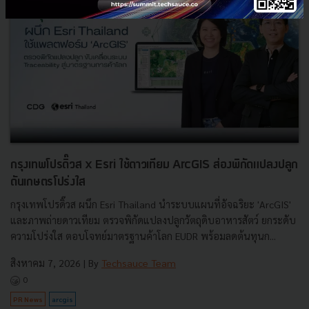
กรุงเทพโปรดิ๊วส x Esri ใช้ดาวเทียม ArcGIS ส่องพิกัดแปลงปลูก
ดันเกษตรโปร่งใส
กรุงเทพโปรดิ๊วส ผนึก Esri Thailand นำระบบแผนที่อัจฉริยะ 'ArcGIS'
และภาพถ่ายดาวเทียม ตรวจพิกัดแปลงปลูกวัตถุดิบอาหารสัตว์ ยกระดับ
ความโปร่งใส ตอบโจทย์มาตรฐานค้าโลก EUDR พร้อมลดต้นทุนก...
สิงหาคม 7, 2026
| By
Techsauce Team
0
PR News
arcgis