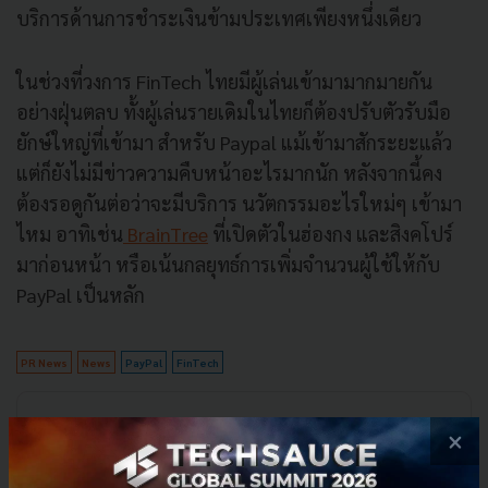
บริ
การด้านการชำระเงินข้
ามประเทศเพียงหนึ่งเดียว
ในช่วงที่วงการ FinTech ไทยมีผู้เล่นเข้ามามากมายกัน
อย่างฝุ่นตลบ ทั้งผู้เล่นรายเดิมในไทยก็ต้องปรับตัวรับมือ
ยักษ์ใหญ่ที่เข้ามา สำหรับ Paypal แม้เข้ามาสักระยะแล้ว
แต่ก็ยังไม่มีข่าวความคืบหน้าอะไรมากนัก หลังจากนี้คง
ต้องรอดูกันต่อว่าจะมีบริการ นวัตกรรมอะไรใหม่ๆ เข้ามา
ไหม อาทิเช่น
BrainTree
ที่เปิดตัวในฮ่องกง และสิงคโปร์
มาก่อนหน้า หรือเน้นกลยุทธ์การเพิ่มจำนวนผู้ใช้ให้กับ
PayPal เป็นหลัก
PR News
News
PayPal
FinTech
No comment
×