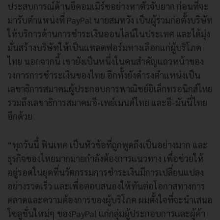
ประสบการณ์ด้านอีคอมเมิ
ร์ซอย่างหาตัวจับยาก ก่อนที่จะ
มารับตำแหน่งที่
PayPal
นายสมหวัง เป็นผู้ร่วมก่อตั้งบริษัท
ให้บริ
การด้านการชำระเงินออนไลน์
ในประเทศ และได้มุ่ง
มั่นสร้างบริษัทให้
เป็นแพลตฟอร์มทางเลือกแก่ผู้บริ
โภค
ไทย นอกจากนี้ เขายังเป็นหนึ่งในคนสำคัญแถวหน้
าของ
วงการการชำระเงินของไทย อีกทั้งยังดำรงตำแหน่งเป็
น
เลขาธิการสมาคมผู้
ประกอบการพาณิชย์อิเล็กทรอนิกส์
ไทย
รวมถึงเลขาธิการสมาคมอี-เพย์
เมนต์ไทย และอี-มันนี่ไทย
อีกด้วย
“
ทุกวันนี้ ฟินเทค เป็นหัวข้อที่ถูกพูดถึงเป็นอย่
างมาก และ
ธุรกิจของไทยมากมายกำลังต้
องการแนวทาง เพื่อช่วยให้
อยู่รอดในยุคที่นวั
ตกรรมการชำระเงินมีการเปลี่
ยนแปลง
อย่างรวดเร็ว และเพื่อตอบสนองให้ทันต่
อโอกาสทางการ
ตลาดและความต้
องการของผู้บริโภค ผมตั้งใจที่จะนำเสนอ
โซลูชั่
นใหม่ๆ ของ
PayPal
แก่กลุ่มผู้ประกอบการและผู้ค้
า