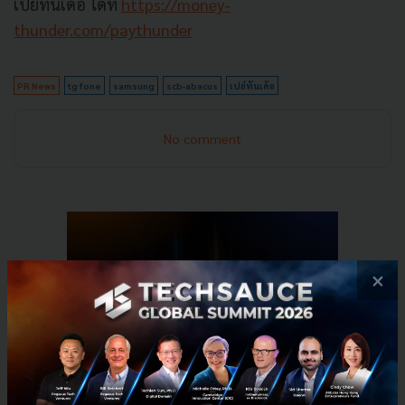
เปย์ทันเด้อ ได้ที่
https://money-
thunder.com/paythunder
PR News
tg fone
samsung
scb-abacus
เปย์ทันเด้อ
No comment
×