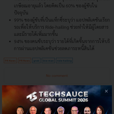
เกษียณอายุแล้ว โดยคิดเป็น
60%
ของผู้ขับใน
ปัจจุบัน
99%
ของผู้ขับที่เป็นแท็กซี่ระบุว่า แอปพลิเคชันเรียก
รถเพื่อให้บริ
การ
Ride-hailing
ช่วยทำให้มีผู้โดยสาร
และมี
รายได้เพิ่มมากขึ้น
94%
ของคนขับระบุว่า รายได้ที่เกิดขึ้นจากการให้บริ
การผ่านแอปพลิเคชันช่
วยลดภาระหนี้สินได้
PR News
PR News
grab
line-man
ride-hailing
No comment
×