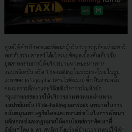
ศูนย์ให้คำปรึกษาและพัฒนาผู้บริ
หารทางธุรกิจแห่งมหาวิ
ทยาลั
ยธรรมศาสตร์ ได้เปิดเผยข้อมูลเบื้องต้นเกี่
ยวกับ
อุตสาหกรรมการให้บริ
การยานพาหนะผ่านทาง
แอปพลิเคชัน หรือ
Ride-hailing
ในประเทศไทย ในรูป
แบบของ
Infographic (
ตามไฟล์แนบ
)
ซึ่งเป็นส่วนหนึ่ง
ของผลการศึ
กษาและวิจัยเชิงวิชาการในหัวข้อ
“
อุตสาหกรรมการให้บริ
การยานพาหนะผ่านทาง
แอปพลิเคชัน (
Ride-hailing service):
บทบาทในการ
สนับสนุนเศรษฐกิ
จไทยและความจำเป็นในการพัฒนา
หลั
กเกณฑ์และกฎหมายให้ตอบโจทย์
การพัฒนาที่
ยั่งยืน”
โดย อ. ดร. สุทธิกร กิ่งแก้ว ผู้อำนวยการศูนย์ให้คำ