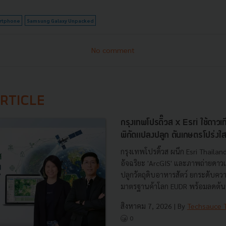
rtphone
Samsung Galaxy Unpacked
No comment
RTICLE
กรุงเทพโปรดิ๊วส x Esri ใช้ดาว
พิกัดแปลงปลูก ดันเกษตรโปร่งใ
กรุงเทพโปรดิ๊วส ผนึก Esri Thaila
อัจฉริยะ 'ArcGIS' และภาพถ่ายดาว
ปลูกวัตถุดิบอาหารสัตว์ ยกระดับค
มาตรฐานค้าโลก EUDR พร้อมลดต้นท
สิงหาคม 7, 2026
| By
Techsauce
0