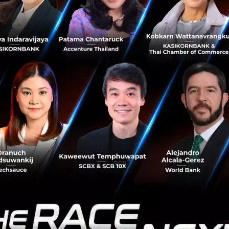
พันธมิตร ยังเป็นแรงผลักดันให้เกิดการพัฒนาแพลทฟอร์มบนอุ
ฒนาร่วมกับ Google ซึ่งนอกจากแอปพลิเคชันที่ทุกคนชื่นชอบอ
hings แล้ว ยังมีแอปพลิเคชันอื่นๆ อีกมากมายบน Google Play 
ง One UI Watch ใหม่นี้ยังทำงานร่วมกับอุปกรณ์อื่นๆ ในตระกู
ี่ราบรื่นระหว่าง Galaxy Watch และสมาร์ทโฟน Samsung
วมงานกับ Google เพื่อยกระดับอีโคซิสเต็มของสมาร์ทโฟนหน้าจอ
การยอดนิยม ทั้งนี้ สำหรับ Galaxy Z เจเนอเรชันที่ 3 เราได
ธมิตรที่จะช่วยดึงประสิทธิภาพอันรอบด้านของรูปทรงสมาร์ทโฟน
ลแบบแฮนด์ฟรีผ่าน Google Duo การดูวิดีโอด้วย Flex Mode 
น Microsoft Teams เพื่อผู้ใช้จะได้รับประสบการณ์ที่เหนือชั้นแ
รรมสมาร์ทโฟนมาถึงแล้ว