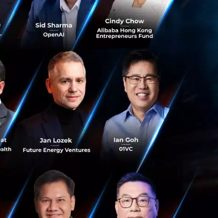
น้าจอพับได้ของ
ติทาส์กกิ้ง
่อที่หลายคนมองหา
ดภัย สำหรับ
ันเสมอ การจับมือ
โนโลยีสมาร์ทโฟนที่
msung ยังคงเดิน
ุปกรณ์และข้อมูลของ
วนตัว เพื่อออกแบบ