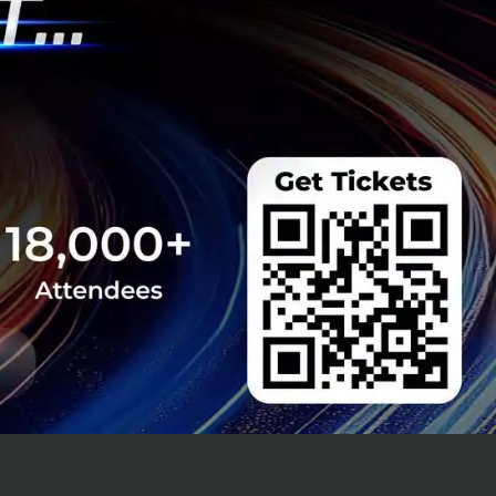
ีที่สุดของสมาร์ท
เชิง พลิกโฉมรูป
มดีไซน์ที่ออกแบบ
ณ์รุ่นใหม่นี้พร้อม
้กับผู้ใช้จำนวนมาก
Galaxy Z และแชร์
มาเพื่อสมาร์ทโฟน
อุปกรณ์รุ่นอื่นๆ
วลา 21.00 น. ตาม