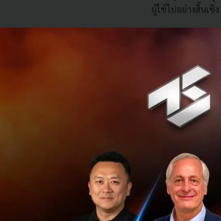
ผู้ใช้ไปอย่างสิ้นเชิง
เปิดประตูสู่โลก
โลกในปัจจุบันต้อ
ง่ายดายยิ่งขึ้น “ผู
มั่นใจว่าดีไวซ์รุ่
หลากหลาย ไม่ว่าจะ
งานได้อย่างต่อเนื
เห็นได้ว่า Samsung 
ระหว่างทางของการสร
ต้นของสมาร์ทโฟนรู
ได้หยุดอยู่เพียงแค่
Galaxy Z Fold2 และ