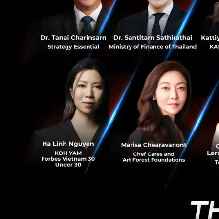
การได้ร่วมงานกับ
10
ที่ Samsung ได้พั
Health และ SmartT
อร์เฟซบนหน้าปัดขอ
มอบการเชื่อมต่อท
ที่สำคัญ เรายังร่
แอปพลิเคชันและบริ
มากมายจากเหล่าพัน
จะเป็นการวิดีโอคอ
การมัลติทาส์กกิ้งใ
ยุคใหม่ของนวัตก