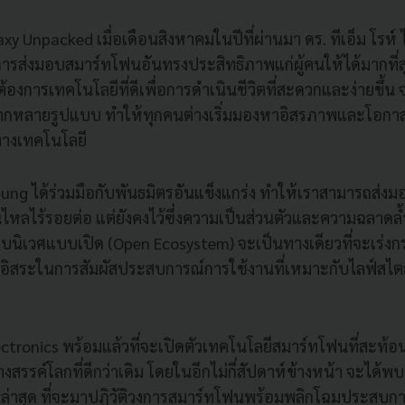
y Unpacked เมื่อเดือนสิงหาคมในปีที่ผ่านมา ดร. ทีเอ็ม โรห์ 
การส่งมอบสมาร์ทโฟนอันทรงประสิทธิภาพแก่ผู้คนให้ได้มากที่
าต้องการเทคโนโลยีที่ดีเพื่อการดำเนินชีวิตที่สะดวกและง่ายขึ้น จ
กหลายรูปแบบ ทำให้ทุกคนต่างเริ่มมองหาอิสรภาพและโอกาสใหม
างเทคโนโลยี
sung ได้ร่วมมือกับพันธมิตรอันแข็งแกร่ง ทำให้เราสามารถส่
่นไหลไร้รอยต่อ แต่ยังคงไว้ซึ่งความเป็นส่วนตัวและความฉลาดล้ำย
ะบบนิเวศแบบเปิด (Open Ecosystem) จะเป็นทางเดียวที่จะเร่
มีอิสระในการสัมผัสประสบการณ์การใช้งานที่เหมาะกับไลฟ์สไ
lectronics พร้อมแล้วที่จะเปิดตัวเทคโนโลยีสมาร์ทโฟนที่สะท้อน
สรรค์โลกที่ดีกว่าเดิม โดยในอีกไม่กี่สัปดาห์ข้างหน้า จะได้
ุ่นล่าสุด ที่จะมาปฏิวัติวงการสมาร์ทโฟนพร้อมพลิกโฉมประสบ