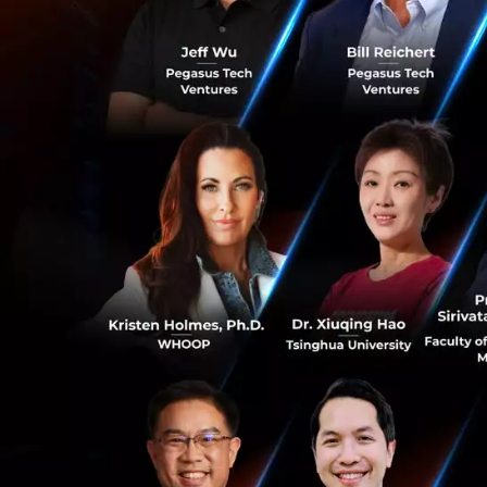
ผู้ใช้รักและชื่นช
Samsung ในเจเนอเร
(Multitasking) ที
เดินหน้าขยายพันธ
การร่วมมือกับพันธ
ระบบนิเวศแบบเปิด
Samsung แล้ว นโยบ
กับพันธมิตรชั้นนำ
ปลอดภัยและพร้อมสำ
หน้าร่วมมือกับพัน
0
ผู้ใช้ในทุกขั้นตอ
ประสบการณ์ในแบบฉ