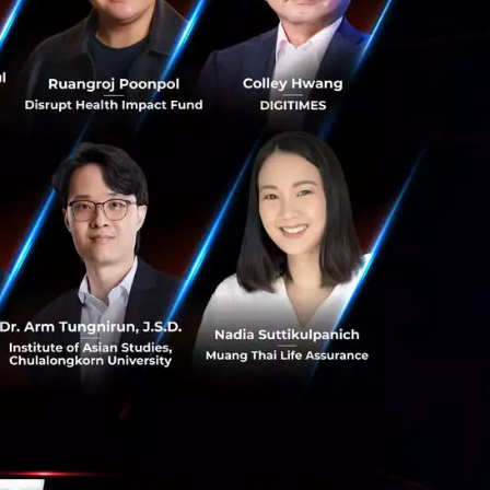
ปกรณ์สมาร์ทวอทช์
ย่าง Samsung
Store อีกทั้งอินเท
ลกาแลคซี่ เพื่อ
พับได้ด้วย
้รวบรวมแอปพลิเคชัน
ในซีรีส์นี้ ไม่ว่า
บน YouTube หรือ
ละราบรื่นกว่าที่เคย