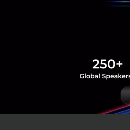
สมาร์ทโฟน Galaxy Z
โฟนและแท็บเล็ตเข้
แบบการทำงาน การเช
อย่างพิถีพิถันและทน
แล้วที่จะตอบโจทย
เราได้สร้างมาตรฐา
ขึ้น เราหวังว่าทุ
โมเมนต์ที่น่าทึ่งร
หน้าจอพับได้โดยเฉพ
ของ Samsung แทนกา
ขอเชิญร่วมรับชมงา
เวลาประเทศไทย
h