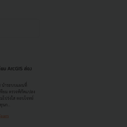
เทียม ArcGIS ส่อง
ส
nd นำระบบแผนที่
เทียม ตรวจพิกัดแปลง
วามโปร่งใส ตอบโจทย์
ุนก...
 Team