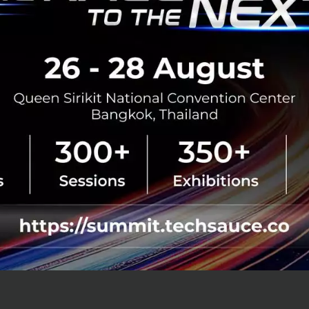
 Fold ที่กำลังจะเผยโฉมในครั้งนี้ ได้ผสานสุดยอดนวัตกรรมที่ด
าด้วยกัน เพื่อมอบประสบการณ์การใช้งานที่แปลกใหม่อย่างสิ้น
ื่อมต่อสื่อสาร และการสร้างสรรค์ ในขณะเดียวกันยังมาพร้อ
ทาน ด้วยวัสดุที่แข็งแกร่งยิ่งขึ้น และนั่นทำให้เราเชื่อว่า อุปกร
์ด้านเทคโนโลยียุคใหม่แห่งนวัตกรรมสมาร์ทโฟน
นใหม่และบุกเบิกโลกที่เต็มไปด้วยประสบการณ์อันน่าตื่นเต้นให
กคนจะร่วมเดินทางไปกับการเปิดตัวสมาร์ทโฟนรุ่นใหม่ในตระกูล 
่วมกันกับเรา ไม่ว่าจะเป็น ครั้งแรกของปากกา S Pen ที่ออกแบบ
าะ ซึ่งถือเป็นการนำฟีเจอร์อันโดดเด่นของ Galaxy Note มาสู่
รเปิดตัวสมาร์ทโฟน Galaxy Note รุ่นใหม่ในช่วงเวลานี้
นเปิดตัว Galaxy Unpacked พร้อมกันในวันที่ 11 สิงหาคมนี้ เ
ttps://news.samsung.com/th/