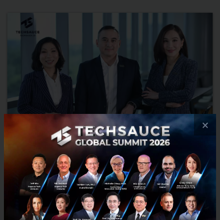
×
ทีทีบี ปลดล็อกข้อจำกัดธุรกิจยุคดิจิทัลด้วย “ttb business
one” ก้าวสู่บทบาท “Growth Navigator” หนุนลูกค้าสู่การ
เติบโตอย่างแท้จริง
ttb ยกระดับสู่ 'Growth Navigator' ชูแพลตฟอร์ม ttb business one
ติดปีก SME ไทย จัดการทุกธุรกรรมในที่เดียว พร้อมบัญชี Multi-