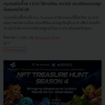
กรุงเทพโปรดิ๊วส x Esri ใช้ดาวเทียม ArcGIS ส่องพิกัดแปลงปลูก
ดันเกษตรโปร่งใส
กรุงเทพโปรดิ๊วส ผนึก Esri Thailand นำระบบแผนที่อัจฉริยะ 'ArcGIS'
และภาพถ่ายดาวเทียม ตรวจพิกัดแปลงปลูกวัตถุดิบอาหารสัตว์ ยกระดับ
ความโปร่งใส ตอบโจทย์มาตรฐานค้าโลก EUDR พร้อมลดต้นทุนก...
สิงหาคม 7, 2026
| By
Techsauce Team
0
PR News
arcgis