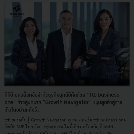
ทีทีบี ปลดล็อกข้อจำกัดธุรกิจยุคดิจิทัลด้วย “ttb business
one” ก้าวสู่บทบาท “Growth Navigator” หนุนลูกค้าสู่การ
เติบโตอย่างแท้จริง
ttb ยกระดับสู่ 'Growth Navigator' ชูแพลตฟอร์ม ttb business one
ติดปีก SME ไทย จัดการทุกธุรกรรมในที่เดียว พร้อมบัญชี Multi-
currency รับมือค่าเงินผันผวน และเตรียมนำ AI สู่การเป็น Dig...