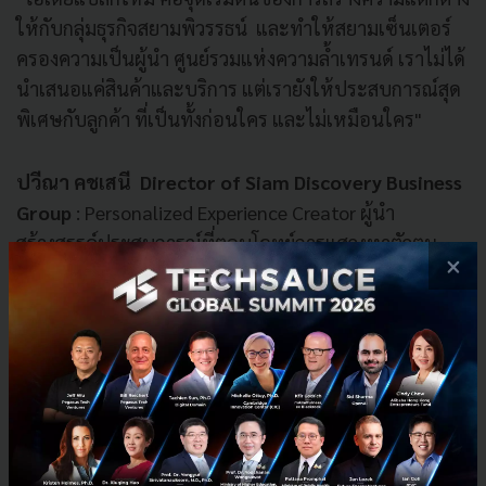
ให้กับกลุ่มธุรกิจสยามพิวรรธน์ และทำให้สยามเซ็นเตอร์
ครองความเป็นผู้นำ ศูนย์รวมแห่งความล้ำเทรนด์ เราไม่ได้
นำเสนอแค่สินค้าและบริการ แต่เรายังให้ประสบการณ์สุด
พิเศษกับลูกค้า ที่เป็นทั้งก่อนใคร และไม่เหมือนใคร"
ปวีณา คชเสนี Director of Siam Discovery Business
Group
: Personalized Experience Creator ผู้นำ
สร้างสรรค์ประสบการณ์ที่ตอบโจทย์การแสวงหาตัวตน
×
และเอกลักษณ์เฉพาะตัว สยามดิสคัฟเวอรี่ไม่ได้เป็นแค่
ศูนย์การค้า แต่เป็นสถานที่นำเสนอประสบการณ์แปลก
ใหม่ สร้างแรงบันดาลใจ เป็นศูนย์กลางหลอมรวมไอเดียที่
พร้อมสนองต่อเทรนด์ต่าง ๆ และตอบรับการเปลี่ยนแปลง
ตลอดเวลา ด้วย Discovery Lab นำเสนอสินค้าภายใต้ธีม
และเรื่องราวความสนใจของผู้คนตามรสนิยมเฉพาะตัว
Ecotopia แหล่งรวมสินค้ารักษ์โลกที่ใหญ่ที่สุดในเอเชีย
ล่าสุดนำแบรนด์ไทยขยายฐานกลุ่มลูกค้าในตลาดต่าง