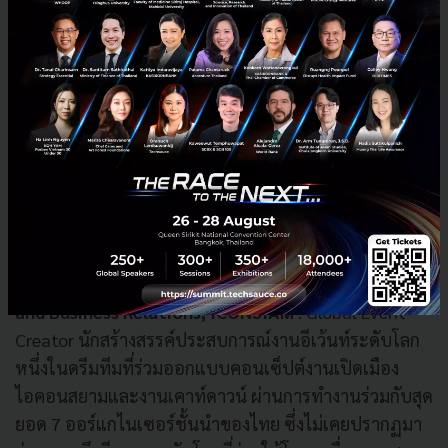
ประเทศภายใต้คอนเซ็ปต์ Discover Siam ชูสินค้าคนไทย
ให้เติบโตจาก Local Hero ก้าวสู่ Global Hero
“การบริหารประสบการณ์แบบ Customer Centric อย่าง
ลงลึก ทำให้สยามดิสคัฟเวอรี่นำเสนอสินค้าด้วยธีมและ
เรื่องราวตามความสนใจของผู้คนและรสนิยมเฉพาะตัวให้
ทุกคนได้ค้นหาและค้นพบตัวตนที่แท้จริงของตัวเอง และ
แสดงออกในสิ่งที่ตัวเองอยากจะเป็น"
โสภิดา กิติโกมลสุข Group Head of Marketing Event
and Business Relations, ICONSIAM
: Global Event
Creator นักสร้างสรรค์ประสบการณ์งานอีเว้นท์ระดับโลก
หนึ่งในดรีมทีมที่ร่วมออกแบบคอนเซ็ปต์งานเปิดเมือง
ไอคอนสยามและงานเคาท์ดาวน์ ผ่านการทำงานร่วมกับสุด
ยอด 7 ออร์แกไนเซอร์ชั้นนำของไทย ซึ่งไม่เคยปรากฏมา