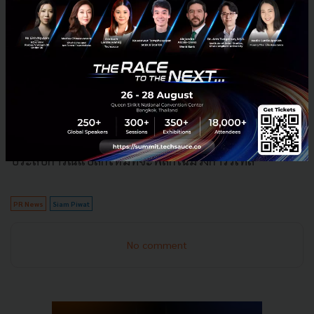
เคลื่อนสู่อนาคตโลกอินเตอร์เน็ทยุค Web 3.0
เป็นผู้อยู่
เบื้องหลังความสำเร็จของการสร้างประสบการณ์ลักซ์ซูรี
แบบไร้รอยต่อ ทั้งในโลกจริงและโลกเสมือนจริง
(Metaverse) อย่างเช่น ความร่วมมือกับ ZEPETO จัดงาน
สงกรานต์ครั้งแรกในโลก Metaverse และร่วมมือกับ
พันธมิตรสร้างประสบการณ์เชื่อมโลกออนไลน์สู่ออฟไลน์
(O2O) บนแพลตฟอร์ม The Sandbox เป็นครั้งแรกใน
ประเทศไทย รวมทั้งการพัฒนาโครงการที่จะสร้าง
ประสบการณ์แปลกใหม่ที่จะพลิกโฉมวงการรีเทล
PR News
Siam Piwat
No comment