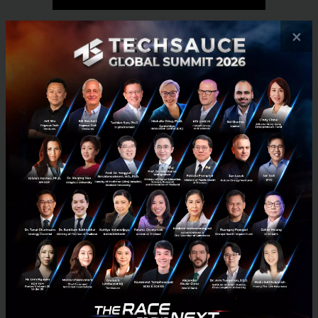
×
RELATED ARTICLE
กรุงเทพโปรดิ๊วส x Esri ใช้ดาวเทียม ArcGIS ส่องพิกัดแปลงปลูก