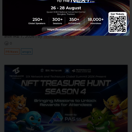
ดันเกษตรโปร่งใส
กรุงเทพโปรดิ๊วส ผนึก Esri Thailand นำระบบแผนที่อัจฉริยะ 'ArcGIS'
และภาพถ่ายดาวเทียม ตรวจพิกัดแปลงปลูกวัตถุดิบอาหารสัตว์ ยกระดับ
ความโปร่งใส ตอบโจทย์มาตรฐานค้าโลก EUDR พร้อมลดต้นทุนก...
สิงหาคม 7, 2026
| By
Techsauce Team
0
PR News
arcgis