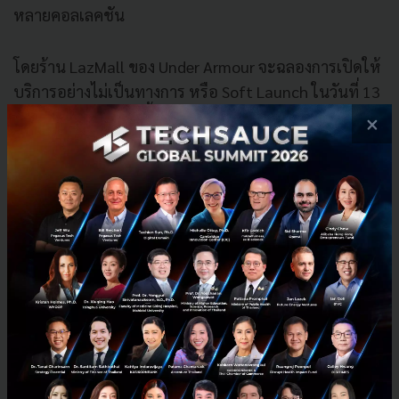
หลายคอลเลคชัน
โดยร้าน LazMall ของ Under Armour จะฉลองการเปิดให้
บริการอย่างไม่เป็นทางการ หรือ Soft Launch ในวันที่ 13
- 15 เมษายน 2563 นี้ พร้อมโปรโมชันพิเศษมากมาย และ
×
พร้อมเปิดตัวอย่างเป็นทางการอย่างยิ่งใหญ่อีกครั้งในวันที่
15 พฤษภาคม 2563
PR News
lazmall
Under Armour
line-official-account
No comment