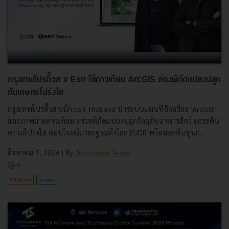
กรุงเทพโปรดิ๊วส x Esri ใช้ดาวเทียม ArcGIS ส่องพิกัดแปลงปลูก
ดันเกษตรโปร่งใส
กรุงเทพโปรดิ๊วส ผนึก Esri Thailand นำระบบแผนที่อัจฉริยะ 'ArcGIS'
และภาพถ่ายดาวเทียม ตรวจพิกัดแปลงปลูกวัตถุดิบอาหารสัตว์ ยกระดับ
ความโปร่งใส ตอบโจทย์มาตรฐานค้าโลก EUDR พร้อมลดต้นทุนก...
สิงหาคม 7, 2026
| By
Techsauce Team
0
PR News
arcgis