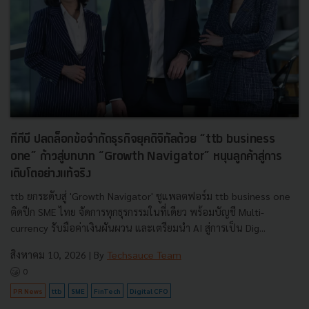
ทีทีบี ปลดล็อกข้อจำกัดธุรกิจยุคดิจิทัลด้วย “ttb business
one” ก้าวสู่บทบาท “Growth Navigator” หนุนลูกค้าสู่การ
เติบโตอย่างแท้จริง
ttb ยกระดับสู่ 'Growth Navigator' ชูแพลตฟอร์ม ttb business one
ติดปีก SME ไทย จัดการทุกธุรกรรมในที่เดียว พร้อมบัญชี Multi-
currency รับมือค่าเงินผันผวน และเตรียมนำ AI สู่การเป็น Dig...
สิงหาคม 10, 2026
| By
Techsauce Team
0
PR News
ttb
SME
FinTech
Digital CFO