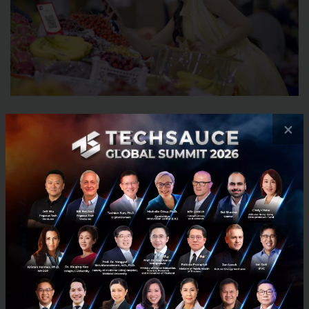
×
สำหรับใครที่กำลังวางแผนเดินทางไปเที่ยวจีน ยูเนี่ยนเพย์
ได้จับมือกับธนาคารกรุงไทย ออกบัตร
Krungthai Travel
UnionPay Debit Card
ซึ่งเป็นบัตรเดบิตที่รองรับการใช้
จ่ายในสกุลเงินบาทและหยวน คุ้มค่าด้วยอัตราแลกเปลี่ยน
สกุลเงินต่างประเทศที่ดีที่สุด แลกเงินและจัดการบัตรได้
สะดวกตลอด 24 ชั่วโมงผ่านแอปพลิเคชัน รวมถึงสามารถ
ใช้จ่ายเงินได้ที่เครือข่ายจุดชำระเงินของยูเนี่ยนเพย์ทั่ว
ประเทศจีนกว่า 26 ล้านจุด และถอนเงินสดสกุลหยวนได้ที่
เอทีเอ็มกว่า 9 แสนจุด