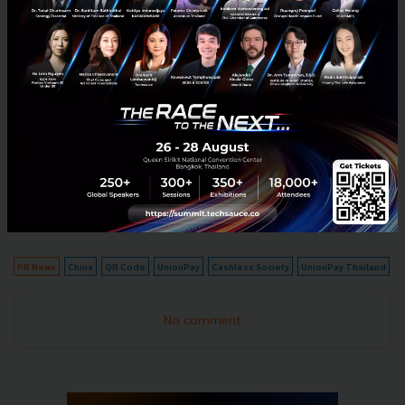
นอกจากนี้ ผู้ถือบัตรยังสามารถรับสิทธิ
ประโยชน์จากยู
เนี่ยนเพย์
ในประเทศไทยอีกมากมาย เช่น ซื้อบัตรชมภาพ
ยนตร์ในเครื
อเมเจอร์ ซีนีเพล็กซ์ราคา
88
บาท ทุกเรื่อง
ทุกรอบ หรือ คูปองเงินสดมูลค่า
100
บาท เมื่อซื้อ
สินค้า
600
บาทขึ้นไปต่อเซลสลิป ที่
Gourmet Market,
Home Fresh Mart, Villa Market, Foodland
และ
Central
Food Hall
โดยสามารถติดตามรายละเอียด เพิ่มเติมได้ที่
Facebook: UnionPayThailand
PR News
China
QR Code
UnionPay
Cashless Society
UnionPay Thailand
No comment