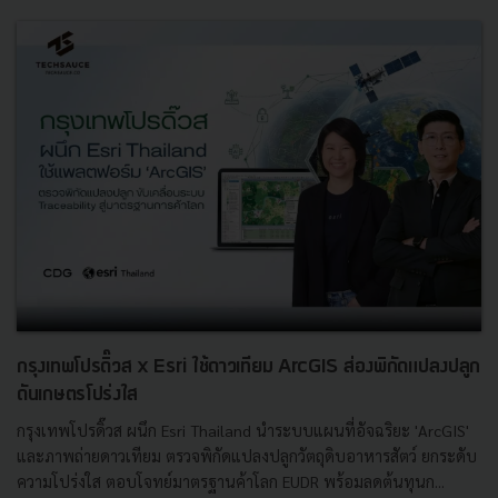
กรุงเทพโปรดิ๊วส x Esri ใช้ดาวเทียม ArcGIS ส่องพิกัดแปลงปลูก
ดันเกษตรโปร่งใส
กรุงเทพโปรดิ๊วส ผนึก Esri Thailand นำระบบแผนที่อัจฉริยะ 'ArcGIS'
และภาพถ่ายดาวเทียม ตรวจพิกัดแปลงปลูกวัตถุดิบอาหารสัตว์ ยกระดับ
ความโปร่งใส ตอบโจทย์มาตรฐานค้าโลก EUDR พร้อมลดต้นทุนก...