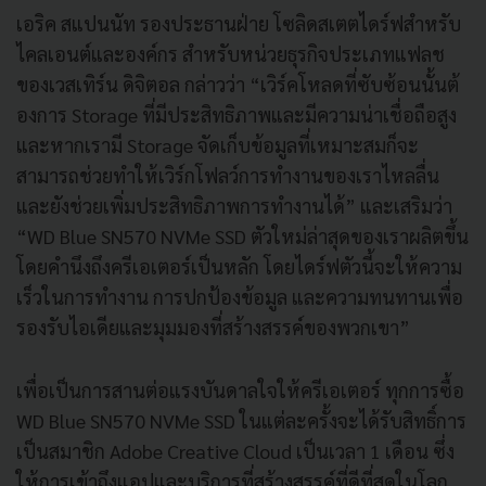
เอริค สแปนนัท รองประธานฝ่าย โซลิดสเตตไดร์ฟสำหรับ
ไคลเอนต์
และองค์กร สำหรับหน่วยธุรกิ
จประเภทแฟลช
ของเวสเทิร์น ดิจิตอล กล่าวว่า “เวิร์คโหลดที่ซับซ้อนนั้นต้
องการ Storage ที่มีประสิทธิ
ภาพและมีความน่าเชื่อถือสูง
และหากเรามี Storage จัดเก็บข้อมู
ลที่เหมาะสมก็จะ
สามารถช่วยทำให้
เวิร์กโฟลว์การทำงานของเราไหลลื่
น
และยังช่วยเพิ่มประสิทธิ
ภาพการทำงานได้” และเสริมว่า
“
WD Blue SN570 NVMe SSD
ตัวใหม่ล่าสุดของเราผลิตขึ้
น
โดยคำนึงถึงครีเอเตอร์เป็นหลัก โดยไดร์ฟตัวนี้จะให้ความ
เร็
วในการทำงาน การปกป้องข้อมูล และความทนทานเพื่อ
รองรับไอเดี
ยและมุมมองที่สร้างสรรค์
ของพวกเขา”
เพื่อเป็นการสานต่อแรงบันดาลใจให้
ครีเอเตอร์ ทุกการซื้อ
WD Blue SN570 NVMe SSD
ในแต่ละครั้งจะได้รับสิทธิ์
การ
เป็นสมาชิก
Adobe Creative Cloud
เป็นเวลา
1
เดือน ซึ่ง
ให้การเข้าถึงแอปและบริ
การที่สร้างสรรค์ที่ดีที่สุ
ดในโลก