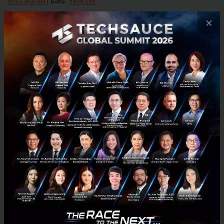
×
PR News
computer
western-digital
content-creator
No comment