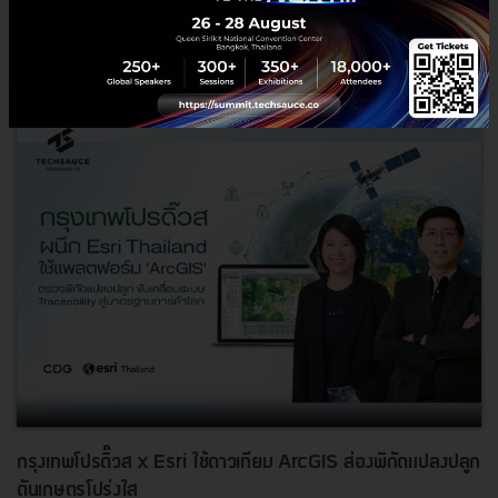
RELATED ARTICLE
กรุงเทพโปรดิ๊วส x Esri ใช้ดาวเทียม ArcGIS ส่องพิกัดแปลงปลูก
ดันเกษตรโปร่งใส