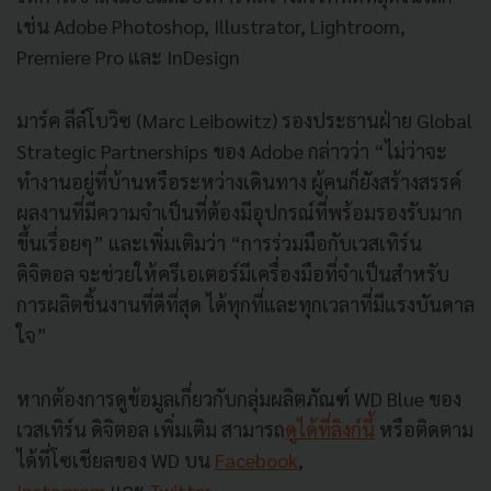
เช่น
Adobe Photoshop, Illustrator, Lightroom,
Premiere Pro
และ
InDesign
มาร์ค ลีล์โบวิซ (
Marc Leibowitz
) รองประธานฝ่าย
Global
Strategic Partnerships
ของ
Adobe
กล่าวว่า “ไม่ว่าจะ
ทำงานอยู่ที่บ้านหรื
อระหว่างเดินทาง ผู้คนก็ยังสร้างสรรค์
ผลงานที่มี
ความจำเป็นที่ต้องมีอุปกรณ์ที่
พร้อมรองรับมาก
ขึ้นเรื่อยๆ” และเพิ่มเติมว่า “การร่วมมือกับเวสเทิร์น
ดิจิตอล จะช่วยให้ครีเอเตอร์มีเครื่องมื
อที่จำเป็นสำหรับ
การผลิตชิ้
นงานที่ดีที่สุด ได้ทุกที่และทุกเวลาที่มีแรงบั
นดาล
ใจ”
หากต้องการดูข้อมูลเกี่ยวกับกลุ่
มผลิตภัณฑ์
WD Blue
ของ
เวสเทิร์น ดิจิตอล เพิ่มเติม สามารถ
ดูได้ที่ลิงก์นี้
หรือติดตาม
ได้ที่โซเชียลของ
WD
บน
Facebook
,
Instagram
และ
Twitter