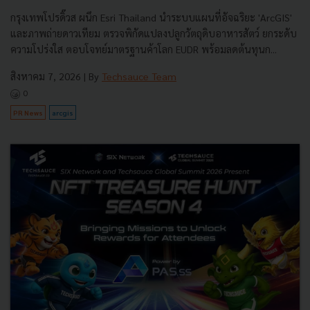
กรุงเทพโปรดิ๊วส ผนึก Esri Thailand นำระบบแผนที่อัจฉริยะ 'ArcGIS'
และภาพถ่ายดาวเทียม ตรวจพิกัดแปลงปลูกวัตถุดิบอาหารสัตว์ ยกระดับ
ความโปร่งใส ตอบโจทย์มาตรฐานค้าโลก EUDR พร้อมลดต้นทุนก...
สิงหาคม 7, 2026
| By
Techsauce Team
0
PR News
arcgis