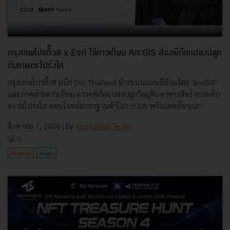
กรุงเทพโปรดิ๊วส x Esri ใช้ดาวเทียม ArcGIS ส่องพิกัดแปลงปลูก
ดันเกษตรโปร่งใส
กรุงเทพโปรดิ๊วส ผนึก Esri Thailand นำระบบแผนที่อัจฉริยะ 'ArcGIS'
และภาพถ่ายดาวเทียม ตรวจพิกัดแปลงปลูกวัตถุดิบอาหารสัตว์ ยกระดับ
ความโปร่งใส ตอบโจทย์มาตรฐานค้าโลก EUDR พร้อมลดต้นทุนก...
สิงหาคม 7, 2026
| By
Techsauce Team
0
PR News
arcgis