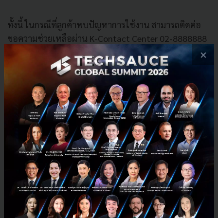
ทั้งนี้ ในกรณีที่ลูกค้าพบปัญหาการใช้งาน สามารถติดต่อ
ขอความช่วยเหลือผ่าน K-Contact Center 02-8888888
หรือ Boonterm Call Center 1220 ได้ทุกวันตลอด 24
×
ชั่วโมง
PR News
kbank
k-plus
ตู้บุญเติม
Forth Smart Service
No comment