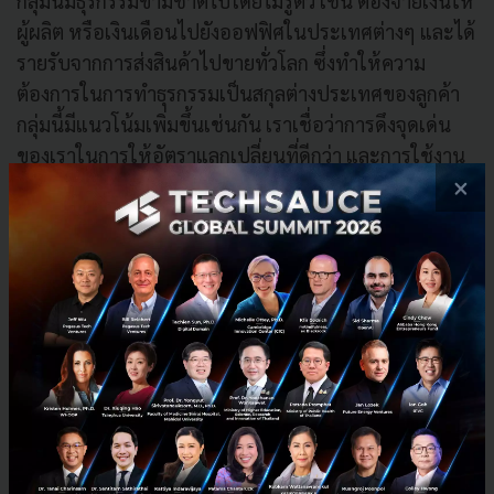
กลุ่มนี้มีธุรกรรมข้ามชาติไปโดยไม่รู้ตัว เช่น ต้องจ่ายเงินให้
ผู้ผลิต หรือเงินเดือนไปยังออฟฟิศในประเทศต่างๆ และได้
รายรับจากการส่งสินค้าไปขายทั่วโลก ซึ่งทำให้ความ
ต้องการในการทำธุรกรรมเป็นสกุลต่างประเทศของลูกค้า
กลุ่มนี้มีแนวโน้มเพิ่มขึ้นเช่นกัน เราเชื่อว่าการดึงจุดเด่น
ของเราในการให้อัตราแลกเปลี่ยนที่ดีกว่า และการใช้งาน
×
ที่ง่าย คล่องตัวสูง มาเป็นส่วนผสมสำคัญในการให้
บริการ YouBiz จะสามารถช่วยกลุ่มลูกค้า B2B ประหยัดทั้ง
เงินและเวลา เพื่อนำไปขยายธุรกิจแทน”
ตอบโจทย์ด้วยเรทที่ดีกว่า ตัวช่วยเซฟเงินเมื่อซื้อของจากต่าง
ประเทศ
ด้วยเรทที่ดีกว่าและการใช้งานที่แสนง่าย YouTrip จึงเป็น
ตัวเลือกหลักในการใช้จ่ายออนไลน์เป็นสกุลเงินต่าง
ประเทศสำหรับผู้ใช้บริการในไทย โดยในวันเทศกาล