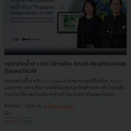
กรุงเทพโปรดิ๊วส x Esri ใช้ดาวเทียม ArcGIS ส่องพิกัดแปลงปลูก
ดันเกษตรโปร่งใส
กรุงเทพโปรดิ๊วส ผนึก Esri Thailand นำระบบแผนที่อัจฉริยะ 'ArcGIS'
และภาพถ่ายดาวเทียม ตรวจพิกัดแปลงปลูกวัตถุดิบอาหารสัตว์ ยกระดับ
ความโปร่งใส ตอบโจทย์มาตรฐานค้าโลก EUDR พร้อมลดต้นทุนก...
สิงหาคม 7, 2026
| By
Techsauce Team
0
PR News
arcgis