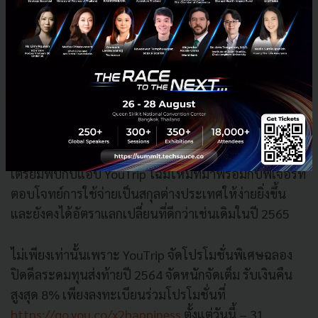
11.11 ที่ผ่านมามียอดใช้จ่ายด้วย YouTrip บน Taobao
(แพลตฟอร์มอีคอมเมิร์ซของ Alibaba) เติบโตเพิ่มขึ้น 5
เท่าเมื่อเทียบกับยอดใช้จ่ายด้วย YouTrip ในวันที่ไม่ใช่
เทศกาล สะท้อนถึงพฤติกรรมผู้บริโภคที่รอซื้อของตอน
เทศกาลลดราคาใหญ่ๆ และใช้ประโยชน์จากเรทที่ดีกว่า
และโปรโมชั่นพิเศษของ YouTrip ในการประหยัดเงินเมื่อ
ซื้อของต่างประเทศ
เตรียมพบกับแอป YouTrip โฉมใหม่ที่มาพร้อมกับฟีเจอร์ที่
ตอบโจทย์การใช้จ่ายเป็นสกุลต่างประเทศให้ง่ายยิ่งขึ้น
และยังคงได้อัตราแลกเปลี่ยนที่ดีกว่าเช่นเดิมในปี 2565
ไม่เพียงเท่านั้นเพราะ YouTrip จัดโปรโมชั่นพิเศษฉลอง
ปิดดีลระดมทุนส่งท้ายปี 2564 จัดหนักจัดเต็ม รับเงินคืน
สูงสุด 8% เพียงลงทะเบียนร่วมโปรโมชั่นที่
https://go.you.co/x2happiness
ตั้งแต่วันนี้ – 31